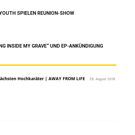
 YOUTH SPIELEN REUNION-SHOW
NG INSIDE MY GRAVE“ UND EP-ANKÜNDIGUNG
 nächsten Hochkaräter | AWAY FROM LIFE
29. August 2019
Toby Morse veröffentlichte 2015 ihr bislang
ur Voice. In diesem Jahr gab es zusammen mit
…]