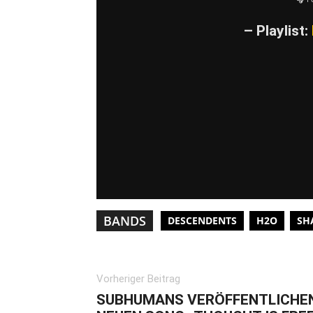
– Playlist:
BANDS
DESCENDENTS
H2O
SH
Vorheriger Beitrag
SUBHUMANS VERÖFFENTLICHE