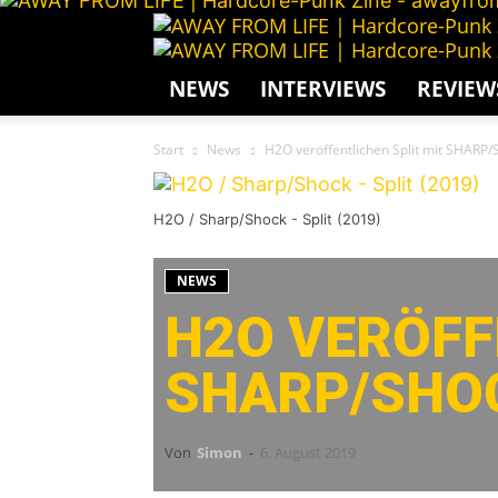
NEWS
INTERVIEWS
REVIEW
Start
News
H2O veröffentlichen Split mit SHARP
H2O / Sharp/Shock - Split (2019)
NEWS
H2O VERÖFF
SHARP/SHO
Von
Simon
-
6. August 2019