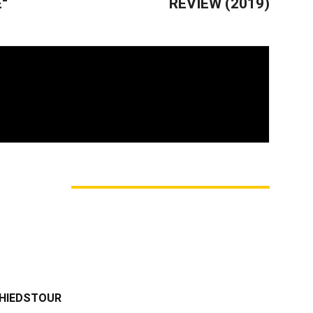
“
REVIEW (2019)
vom Oi! » Stäbruch Fest » Gimme Some Action
M AUTOR
CHIEDSTOUR