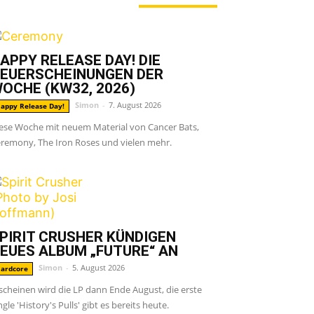
ERADE ANGESAGT
APPY RELEASE DAY! DIE
EUERSCHEINUNGEN DER
OCHE (KW32, 2026)
Simon
-
7. August 2026
appy Release Day!
ese Woche mit neuem Material von Cancer Bats,
remony, The Iron Roses und vielen mehr.
PIRIT CRUSHER KÜNDIGEN
EUES ALBUM „FUTURE“ AN
Simon
-
5. August 2026
ardcore
scheinen wird die LP dann Ende August, die erste
ngle 'History's Pulls' gibt es bereits heute.