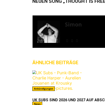
NEUEN SONG „THOUGHT IS FREE
Simon
» Thin Ice » Das Gelbe 
Shows
ÄHNLICHE BEITRÄGE
MEHR VO
Ankündigungen
UK SUBS SIND 2026 UND 2027 AUF ABS
News