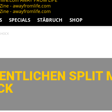
AWAY FROM LIFE
S
SPECIALS
STÄBRUCH
SHOP
/SHOCK
ENTLICHEN SPLIT 
CK