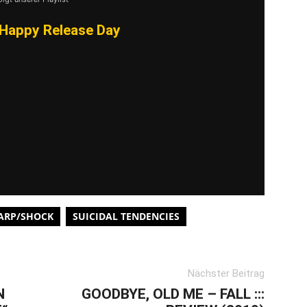
Happy Release Day
ARP/SHOCK
SUICIDAL TENDENCIES
Nächster Beitrag
N
GOODBYE, OLD ME – FALL :::