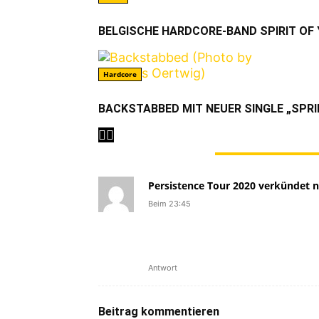
BELGISCHE HARDCORE-BAND SPIRIT OF
Hardcore
BACKSTABBED MIT NEUER SINGLE „SPRI
1 KOMMENTAR
Persistence Tour 2020 verkündet
Beim 23:45
[…] Die Band um Frontmann 
letztes Studioalbum Use Yo
Sharp/Shock eine Split 7″. [
Antwort
Beitrag kommentieren