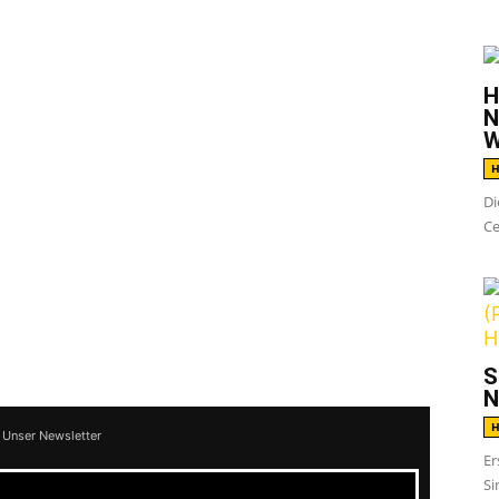
G
H
angenen Europa-Tour von
H2O
und
N
W
s eine limitierte Split-Single veröffentlichen,
H
ersong zum Besten gibt.
Di
Ce
cies
-Klassiker
I Want More
zum Besten gibt,
scendents
.
vorbestellt werden und soll dann am 16.
S
N
H
 Unser Newsletter
Er
Si