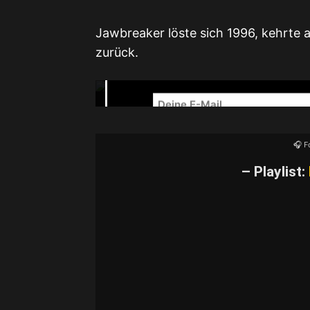
✉️ U
Jawbreaker löste sich 1996, kehrte 
zurück.
NEWSLETTER – R
🎧 F
– Playlist:
YouTube-I