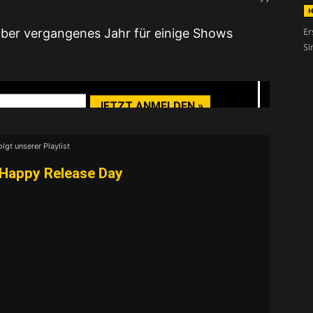
H
nser Newsletter
Er
aber vergangenes Jahr für einige Shows
Si
elease- & Show-Radar
olgt unserer Playlist
VIDEO LADEN
Happy Release Day
nhalte immer entsperren