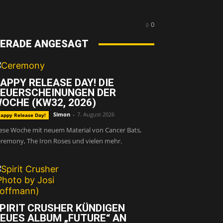
0
ERADE ANGESAGT
APPY RELEASE DAY! DIE
EUERSCHEINUNGEN DER
OCHE (KW32, 2026)
Simon
-
7. August 2026
appy Release Day!
ese Woche mit neuem Material von Cancer Bats,
remony, The Iron Roses und vielen mehr.
PIRIT CRUSHER KÜNDIGEN
EUES ALBUM „FUTURE“ AN