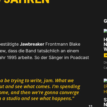
G
H
estätigte
Jawbreaker
Frontmann Blake
N
W
ew, dass die Band tatsächlich an einem
H
hr 1995 arbeite. So der Sänger im Poadcast
Di
Ce
a be trying to write, jam. What we
 out and see what comes. I’m spending
home, and then we’re gonna converge
in a studio and see what happens.”
rst du die Datenschutzerklärung von YouTube.
S
ehr erfahren
N