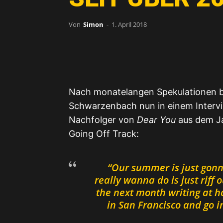
Von
Simon
-
1. April 2018
Nach monatelangen Spekulationen b
Schwarzenbach nun in einem Intervi
Nachfolger von
Dear You
aus dem Ja
Going Off Track:
“Our summer is just gonn
really wanna do is just riff
the next month writing at 
in San Francisco and go 
Mit dem Laden des Videos akzeptie
M