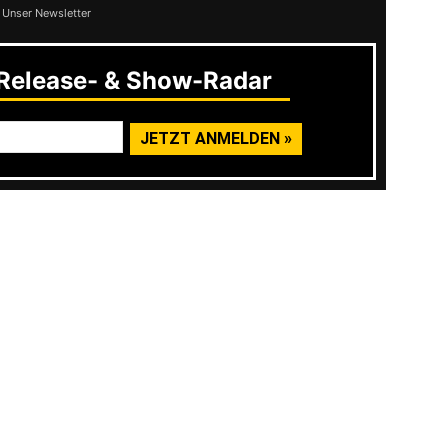
 Unser Newsletter
elease- & Show-Radar
 haben drei Alben draußen, die es kostenlos
t. Ihr Album
Einerseits…
hatten sie
klusive CD und Textblatt und… Download-
lls alles DIY. Musikalisch bewegt man sich im
e Hardcore. Hektisch vor allem deshalb, weil
ng selbst kommentieren („Der Übergang eben
ing 2.0
auch mal alle durcheinander reden. Die