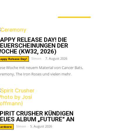
ERADE ANGESAGT
APPY RELEASE DAY! DIE
EUERSCHEINUNGEN DER
OCHE (KW32, 2026)
Simon
-
7. August 2026
appy Release Day!
ese Woche mit neuem Material von Cancer Bats,
remony, The Iron Roses und vielen mehr.
PIRIT CRUSHER KÜNDIGEN
EUES ALBUM „FUTURE“ AN
Simon
-
5. August 2026
ardcore