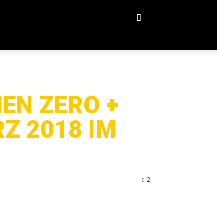
EN ZERO +
Z 2018 IM
2