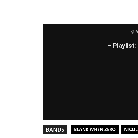
immer
entsper
ren
🎧 F
– Playlist:
BANDS
BLANK WHEN ZERO
NICOL