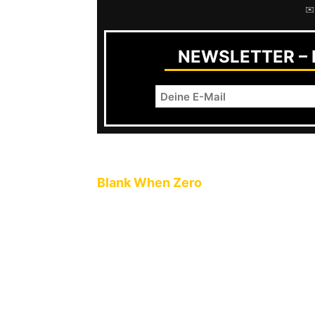
✉️
NEWSLETTER – R
Blank When Zero
kommen aus Mainz,
zum Downloaden über Bandcamp gib
außerdem im blauen Vinyl dabei, in
Code??? Gibt’s doch gratis… Jedenfa
hektischen Punkrock beziehungsweis
sie unter anderem ihre Songs im So
war total Scheiße“) oder bei
Socializ