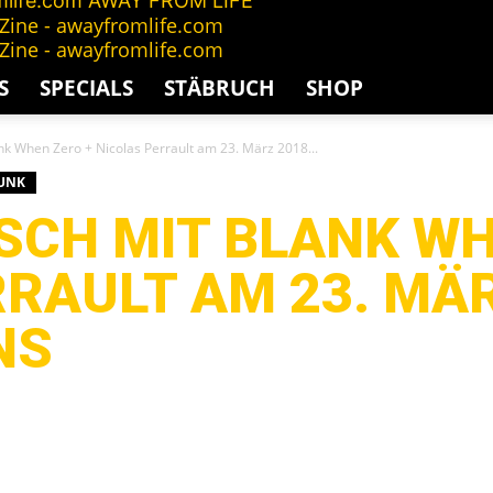
AWAY FROM LIFE
S
SPECIALS
STÄBRUCH
SHOP
nk When Zero + Nicolas Perrault am 23. März 2018...
UNK
SCH MIT BLANK WH
RAULT AM 23. MÄR
NS