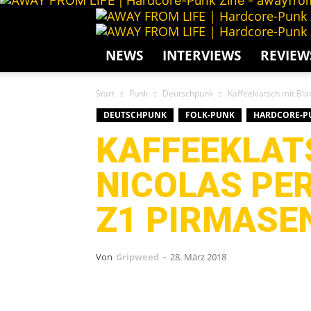
NEWS
INTERVIEWS
REVIEW
Start
Punk
Deutschpunk
Kaffeeklatsch mit Bla
DEUTSCHPUNK
FOLK-PUNK
HARDCORE-P
KAFFEEKLAT
NICOLAS PER
Z1 PIRMASE
Von
Gripweed
-
28. März 2018