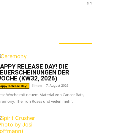
1
ERADE ANGESAGT
APPY RELEASE DAY! DIE
EUERSCHEINUNGEN DER
OCHE (KW32, 2026)
Simon
-
7. August 2026
appy Release Day!
ese Woche mit neuem Material von Cancer Bats,
remony, The Iron Roses und vielen mehr.