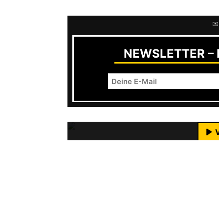
✉️
NEWSLETTER – R
Mit dem Laden des Videos akzeptie
M
Bei Koyo spürt man die enge Verbund
YouTube-I
eine klare Authentitzität, weil sie 
haben. Die Band soll ja entstanden s
eine weitere Band gebraucht hatte.
Musikern einfach eine neue Band, fin