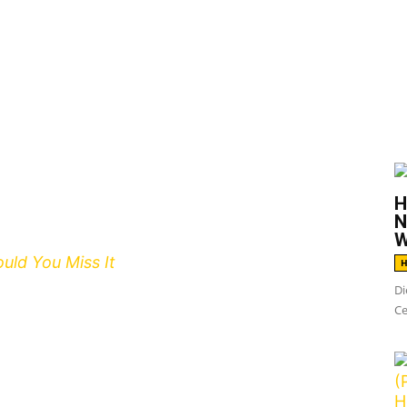
G
H
N
W
uld You Miss It
erscheint am 8. Mai 2026 das
H
s Long Island. Koyo ist eine Band, die mir mit
Di
Ce
 voller Energie sehr am Herzen liegt.
Barely
es und ausgeglichenes Album. Deswegen hat
Durchläufe durch die 10 Songs in 28 Minuten
 unaufgeregt fand. Doch mit jedem weiteren