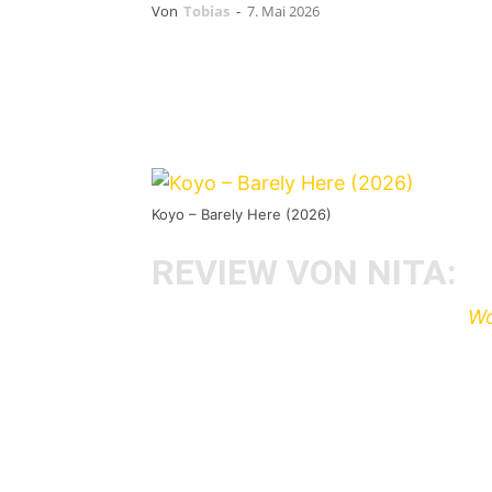
Von
Tobias
-
7. Mai 2026
Koyo – Barely Here (2026)
REVIEW VON NITA:
Drei Jahre nach dem Debütalbum
Wo
neue Album
Barely Here
von
Koyo
au
ihrem hymnisch melodischen Emocore
Here
ist ein unheimlich harmonisch
es für mich ehrlich gesagt ein paar 
gebraucht, weil ich es anfangs sehr