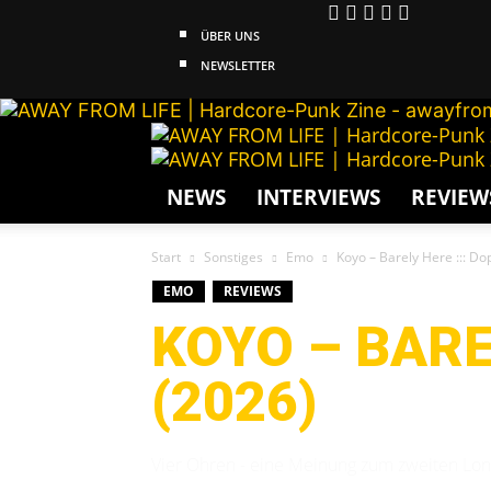
ÜBER UNS
NEWSLETTER
NEWS
INTERVIEWS
REVIEW
Start
Sonstiges
Emo
Koyo – Barely Here ::: D
EMO
REVIEWS
KOYO – BARE
(2026)
Vier Ohren - eine Meinung zum zweiten Lon