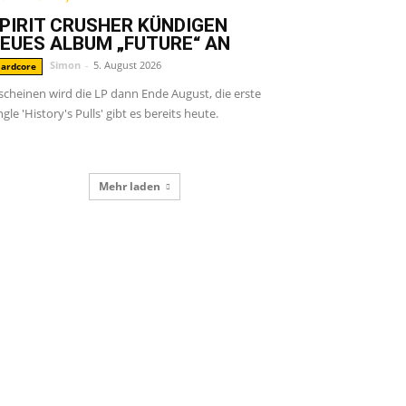
PIRIT CRUSHER KÜNDIGEN
EUES ALBUM „FUTURE“ AN
Simon
-
5. August 2026
ardcore
scheinen wird die LP dann Ende August, die erste
ngle 'History's Pulls' gibt es bereits heute.
Mehr laden