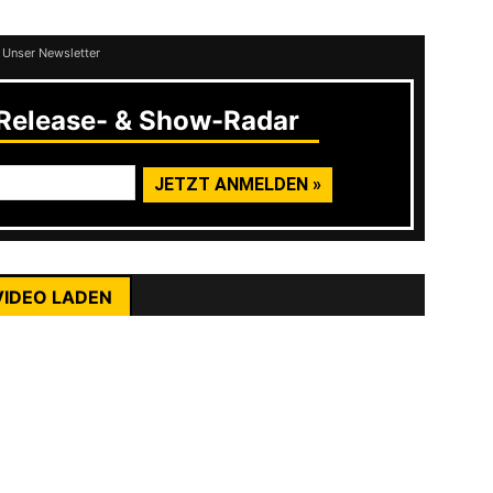
 Unser Newsletter
elease- & Show-Radar
rst du die Datenschutzerklärung von YouTube.
ehr erfahren
VIDEO LADEN
enheit, die langjährige Freundschaft und
nhalte immer entsperren
mit dem Projekt einfach machen worauf sie Lust
ein weil Joey als Booker für eine Show noch
 Dann gründet man mit weiteren umtriebigen
de ich super.