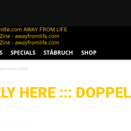
AWAY FROM LIFE
S
SPECIALS
STÄBRUCH
SHOP
oppelreview (2026)
LY HERE ::: DOPPE
gplayer von Koyo