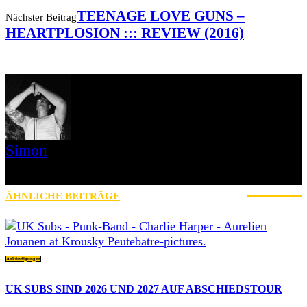
TEENAGE LOVE GUNS –
Nächster Beitrag
HEARTPLOSION ::: REVIEW (2016)
Simon
» Thin Ice » Das Gelbe vom Oi! » Stäbruch Fest » Gimme Some
Action Shows
ÄHNLICHE BEITRÄGE
MEHR VOM AUTOR
Ankündigungen
UK SUBS SIND 2026 UND 2027 AUF ABSCHIEDSTOUR