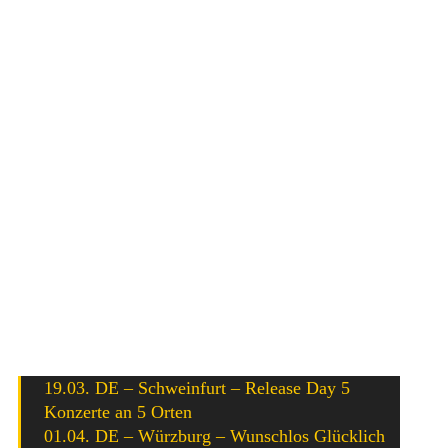
Matze Rossi
Schweinfurts Nummer 1
Matze Rossi
hat ein neues Video
zu dem Song
Kein Zweifeln und Bedauern
veröffentlicht.
Der Song wird auf Matzes neues Album
Ich fange Feuer
enthalten sein, welches am Freitag den 18. März 2016 auf
End Hits Records erscheinen wird.
In seiner Heimatstadt Scheinfurt feiert der ehemalige
Tagtraum Frontmann am 19. März gleich mit fünf
Releaseshows die Veröffentlichung seines neuem Albums.
Hier die bisher bestätigten Shows für das Jahr 2016:
19.03. DE – Schweinfurt – Release Day 5
Konzerte an 5 Orten
01.04. DE – Würzburg – Wunschlos Glücklich