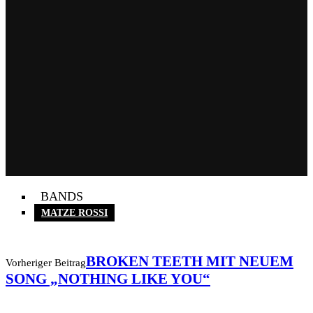
BANDS
MATZE ROSSI
BROKEN TEETH MIT NEUEM
Vorheriger Beitrag
SONG „NOTHING LIKE YOU“