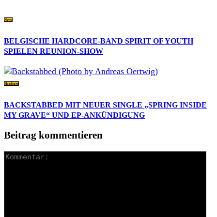
News
BELGISCHE HARDCORE-BAND SPIRIT OF YOUTH
SPIELEN REUNION-SHOW
Hardcore
BACKSTABBED MIT NEUER SINGLE „SPRING INSIDE
MY GRAVE“ UND EP-ANKÜNDIGUNG
Beitrag kommentieren