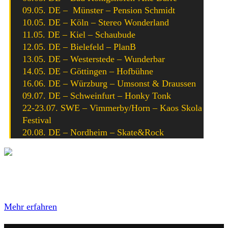
09.05. DE – Münster – Pension Schmidt
10.05. DE – Köln – Stereo Wonderland
11.05. DE – Kiel – Schaubude
12.05. DE – Bielefeld – PlanB
13.05. DE – Westerstede – Wunderbar
14.05. DE – Göttingen – Hofbühne
16.06. DE – Würzburg – Umsonst & Draussen
09.07. DE – Schweinfurt – Honky Tonk
22-23.07. SWE – Vimmerby/Horn – Kaos Skola
Festival
20.08. DE – Nordheim – Skate&Rock
Mit dem Laden des Videos akzeptierst du die
Datenschutzerklärung von YouTube.
Mehr erfahren