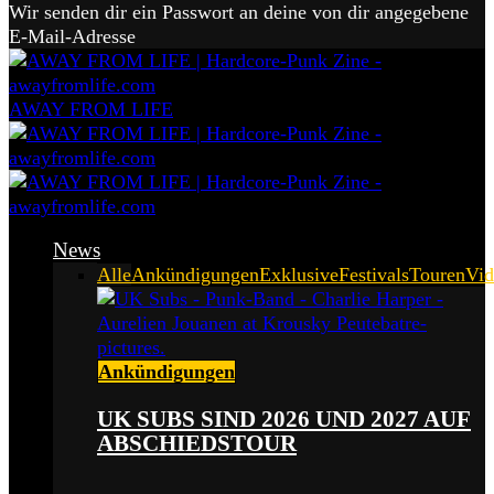
Wir senden dir ein Passwort an deine von dir angegebene
E-Mail-Adresse
AWAY FROM LIFE
News
Alle
Ankündigungen
Exklusive
Festivals
Touren
Vid
Ankündigungen
UK SUBS SIND 2026 UND 2027 AUF
ABSCHIEDSTOUR