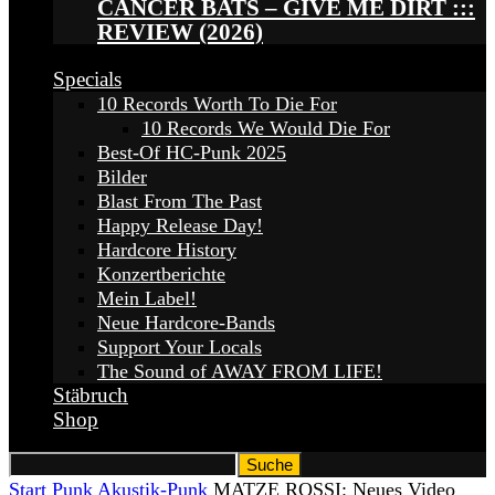
CANCER BATS – GIVE ME DIRT :::
REVIEW (2026)
Specials
10 Records Worth To Die For
10 Records We Would Die For
Best-Of HC-Punk 2025
Bilder
Blast From The Past
Happy Release Day!
Hardcore History
Konzertberichte
Mein Label!
Neue Hardcore-Bands
Support Your Locals
The Sound of AWAY FROM LIFE!
Stäbruch
Shop
Start
Punk
Akustik-Punk
MATZE ROSSI: Neues Video