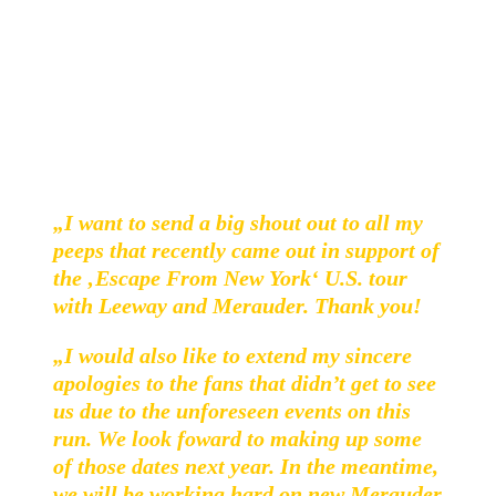
Merauder
Merauder
arbeiten aktuell an neuen Songs, die 2020
erscheinen sollen. Hier das Statement von Frontmann
Jorge Rosado, das zunächst auf das vorzeitige Ende ihrer
jüngsten US-Tour mit Leeway eingeht:
„I want to send a big shout out to all my
peeps that recently came out in support of
the ‚Escape From New York‘ U.S. tour
with Leeway and Merauder. Thank you!
„I would also like to extend my sincere
apologies to the fans that didn’t get to see
us due to the unforeseen events on this
run. We look foward to making up some
of those dates next year. In the meantime,
we will be working hard on new Merauder