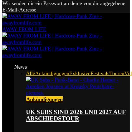
Wir senden dir ein Passwort an deine von dir angegebene
E-Mail-Adresse
AWAY FROM LIFE
News
Alle
Ankündigungen
Exklusive
Festivals
Touren
Vid
Ankündigungen
UK SUBS SIND 2026 UND 2027 AUF
ABSCHIEDSTOUR