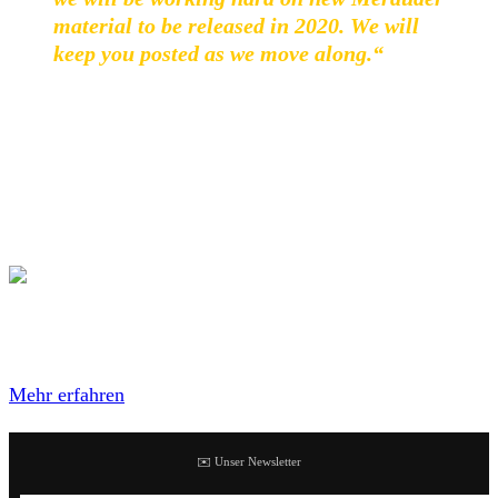
material to be released in 2020. We will
keep you posted as we move along.“
Merauder veröffentlichten 2009 mit
God Is I
ihr letztes
Album. Das Debütalbum
Master Killer
, das 1996
erschienen ist, gilt bis heute als einflussreichste Output der
NYHC-Band. Merauder waren letztmalig im vergangenen
Jahr bei uns auf Europa-Tour.
Mit dem Laden des Videos akzeptierst du die
Datenschutzerklärung von YouTube.
Mehr erfahren
✉️ Unser Newsletter