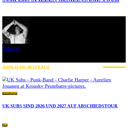
Simon
» Thin Ice » Das Gelbe vom Oi! » Stäbruch Fest » Gimme Some
Action Shows
ÄHNLICHE BEITRÄGE
MEHR VOM AUTOR
Ankündigungen
UK SUBS SIND 2026 UND 2027 AUF ABSCHIEDSTOUR
News