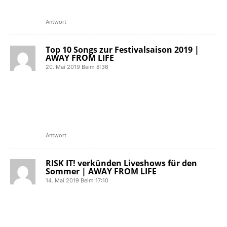
Termine findet ihr am Ende deds […]
Antwort
Top 10 Songs zur Festivalsaison 2019 |
AWAY FROM LIFE
20. Mai 2019 Beim 8:36
[…] dieses Jahr dürft ihr euch wieder
auf das Mission Ready Festival freuen.
Am 06. Juli werden The Mighty Mighty
Bosstones dem Publikum vor der Punk
Rock Stage […]
Antwort
RISK IT! verkünden Liveshows für den
Sommer | AWAY FROM LIFE
14. Mai 2019 Beim 17:10
[…] So wird die Dresdner Hardcore-
Band unter anderem im Juni auf dem
Jera On Air und im Juli auf dem Mission
Ready Festival in Giebelstadt zu Gast