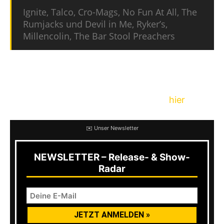
Ignite, Talco, Cro-Mags, No Fun At All, The
Rumjacks und Devil in Me, Ryker’s,
Millencolin, The Bar Stool Preachers
Das Festival findet am Samstag, den 06. Juli
2019 in Giebelstadt bei Würzburg statt. Weitere
Informationen zum Festival findet ihr
hier
.
Mit
✉️ Unser Newsletter
dem
Laden
des
NEWSLETTER – Release- & Show-
Inhalts
Radar
akzept
ierst
du die
Datens
chutze
rklärun