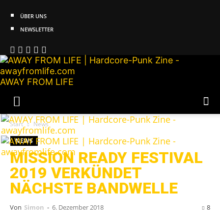
ÜBER UNS
NEWSLETTER
AWAY FROM LIFE
Start
News
NEWS
MISSION READY FESTIVAL
2019 VERKÜNDET
NÄCHSTE BANDWELLE
Von
Simon
-
6. Dezember 2018
8