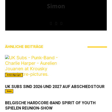
Simon
» Thin Ice » Das Gelbe vom Oi! » Stäbruch Fest »
Gimme Some Action Shows
ÄHNLICHE BEITRÄGE
MEHR VOM AUTOR
Ankündigungen
UK SUBS SIND 2026 UND 2027 AUF ABSCHIEDSTOUR
News
BELGISCHE HARDCORE-BAND SPIRIT OF YOUTH
SPIELEN REUNION-SHOW