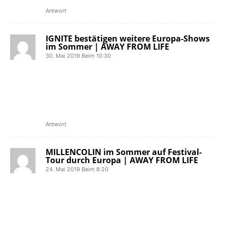
Antwort
IGNITE bestätigen weitere Europa-Shows
im Sommer | AWAY FROM LIFE
30. Mai 2019 Beim 10:30
[…] wird Zoli mit seinen Mannen unter
anderem auf dem Mission Ready
Festival, dem Ruhrpott Rodeo und dem
Punk Rock Holiday spielen. Neben den
Open-Airs stehen für Ignite auch […]
Antwort
MILLENCOLIN im Sommer auf Festival-
Tour durch Europa | AWAY FROM LIFE
24. Mai 2019 Beim 8:20
[…] Besuch abstatten. Für Deutschland
stehen mit dem Rock The Hill Festival,
Ruhrpott Rodeo und dem Mission
Ready Festival in Giebelstadt auch drei
Open-Airs an. Diese und alle anderen