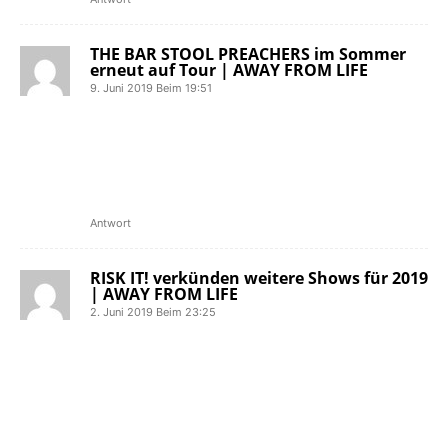
THE BAR STOOL PREACHERS im Sommer
erneut auf Tour | AWAY FROM LIFE
9. Juni 2019 Beim 19:51
[…] auf der kommenden Tour durch
Europa stehen einige Termine in
Deutschland, wie zum Beispiel beim
Mission Ready Festival in Giebelstadt,
auf dem […]
Antwort
RISK IT! verkünden weitere Shows für 2019
| AWAY FROM LIFE
2. Juni 2019 Beim 23:25
[…] wurde die Hardcore-Band unter
anderem im Juni auf dem Jera On Air
und im Juli auf dem Mission Ready
Festival in Giebelstadt bestätigt. Den
gesamtem Tourplan seht ihr unten im
[…]