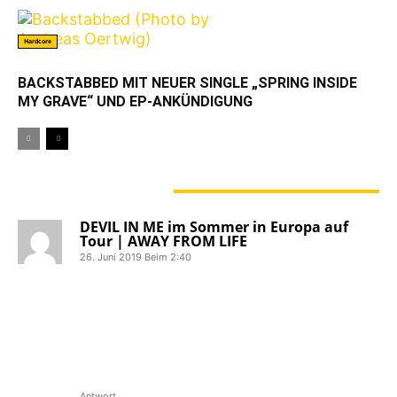
Hardcore
BACKSTABBED MIT NEUER SINGLE „SPRING INSIDE
MY GRAVE“ UND EP-ANKÜNDIGUNG
8 KOMMENTARE
DEVIL IN ME im Sommer in Europa auf
Tour | AWAY FROM LIFE
26. Juni 2019 Beim 2:40
[…] In Me kommen in Kürze für einige
Konzerte nach Europa. Mit Lindau,
Blieskastel und dem Mission Ready
Festival in Giebelstadt wird die Band
auch drei Auftritte bei uns absolvieren.
Den Tourplan seht ihr unten […]
Antwort