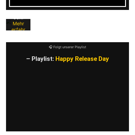
g von
Faceb
ook.
Mehr
erfahr
en
🎧 Folgt unserer Playlist
BEITRAG
LADEN
– Playlist:
Happy Release Day
Facebo
ok-
Inhalte
immer
entsper
ren