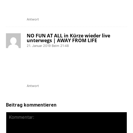
sein. Zudem steht auch eine Show beim
Return To Strength Festival in […]
Antwort
NO FUN AT ALL in Kürze wieder live
unterwegs | AWAY FROM LIFE
21. Januar 2019 Beim 21:48
[…] Sommer fühlen sich die Jungs auf
der Bühne wohl. So wurde die Band
unter anderem schon für das Mission
Ready Festival in Giebelstadt bei
Würzburg […]
Antwort
Beitrag kommentieren