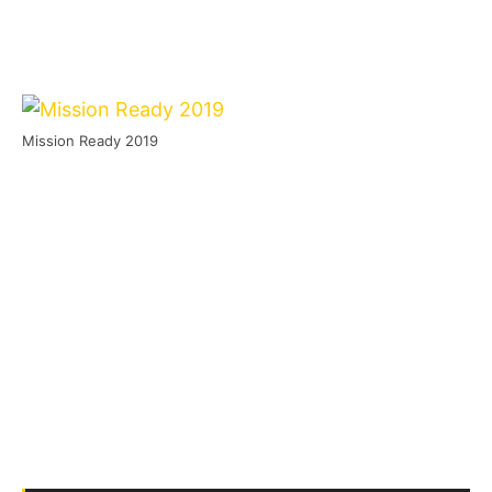
Mission Ready 2019
Nachdem das
Mission Ready
in den
vergangenen Wochen schon ordentlich
vorgelegt hat, gibt es für das Open-Air in
Unterfranken nun weiter Verstärkung. So
wurden die drei Hardcore-Acts
Agnostic Front
,
Harms Way
und
Risk It!
bestätigt.
Diese gesellen sich dann zu folgenden zuvor
bestätigten Bands ins Line-Up hinzu: