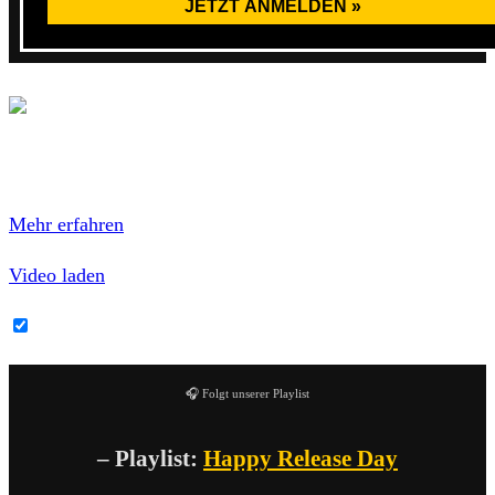
Mit dem Laden des Videos akzeptierst du die
Datenschutzerklärung von YouTube.
Mehr erfahren
Video laden
YouTube-Inhalte immer entsperren
🎧 Folgt unserer Playlist
– Playlist:
Happy Release Day