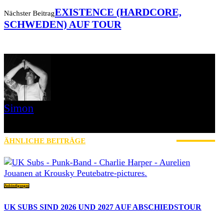
EXISTENCE (HARDCORE,
Nächster Beitrag
SCHWEDEN) AUF TOUR
Simon
» Thin Ice » Das Gelbe vom Oi! » Stäbruch Fest » Gimme Some
Action Shows
ÄHNLICHE BEITRÄGE
MEHR VOM AUTOR
Ankündigungen
UK SUBS SIND 2026 UND 2027 AUF ABSCHIEDSTOUR