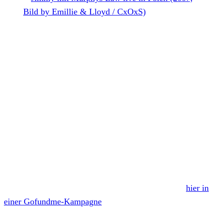
Jimmy mit Murphy's Law live in Polen (2007, Bild by Emillie &
Lloyd / CxOxS)
We’re on a quest! Jimmy Drescher oder besser bekannt als
Jimmy Gestapo
wurde am 13. Juli 2018 in ein
Krankenhaus in Queens eingeliefert. Dort muss sich der
Sänger der Hardcore-Punk-Legende
Murphy’s Law
mehreren Operationen unterziehen, bei denen er sogar
seine Gallenblasse verlieren könnte.
Da Jimmy G. arbeitsunfähig und nicht krankenversichert
ist, wurde deshalb eine Petition gestartet, um Geld für ihn
zu sammeln. Ihr könnt den charismatischen Sänger
hier in
einer Gofundme-Kampagne
unterstützen, bei der jeder
Euro zählt. Das Geld wird für rekonstruktive Operationen