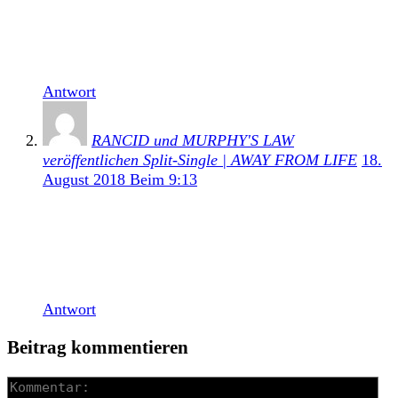
andere als gute bestellt war (wir berichteten),
befindet sich der Sänger der New York Hardcore
Band Murphy’s Law nun auf den Weg der […]
Antwort
RANCID und MURPHY'S LAW
veröffentlichen Split-Single | AWAY FROM LIFE
18.
August 2018 Beim 9:13
[…] Murphys Law Sänger immy Gestapo musste sich
Mitte Juli mehrere schwere Operationen unterziehen
und befindet sich derzeit immer noch im
Krankenhaus (wir berichteten). […]
Antwort
Beitrag kommentieren