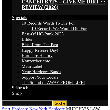
CANCER BATS – GIVE ME DIRT :::
REVIEW (2026)
Specials
10 Records Worth To Die For
10 Records We Would Die For
Best-Of HC-Punk 2025
Bilder
Blast From The Past
Happy Release Day!
Hardcore History
Konzertberichte
Mein Label!
Neue Hardcore-Bands
Support Your Locals
The Sound of AWAY FROM LIFE!
Stäbruch
Shop
Start
Hardcore
New York Hardcore
MURPHY’S LAW