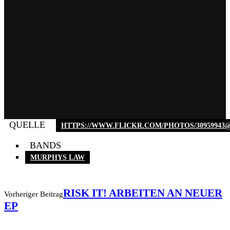
QUELLE
HTTPS://WWW.FLICKR.COM/PHOTOS/30959943@N
BANDS
MURPHYS LAW
RISK IT! ARBEITEN AN NEUER
Vorheriger Beitrag
EP