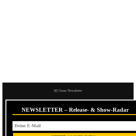
genutzt, die nötig sind, dass Jimmy wieder weitestgehend
gesund wird.
Murphy’s Law gründete sich 1983 in New York und zählt
zu einer der einflussreichsten Hardcore-Punk-Bands.
Veröffentlichungen wie
Bong Blast, Murphys Law
und
Back with a Bong
zählen als absolute Meilensteine. Die
Band veröffentlichte 2005 mit
Covered
ihr bislang letztes
Studioalbum.
✉️ Unser Newsletter
NEWSLETTER – Release- & Show-Radar