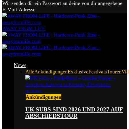
Wir senden dir ein Passwort an deine von dir angegebene
E-Mail-Adresse
AWAY FROM LIFE
News
Alle
Ankündigungen
Exklusive
Festivals
Touren
Vid
Ankündigungen
UK SUBS SIND 2026 UND 2027 AUF
ABSCHIEDSTOUR