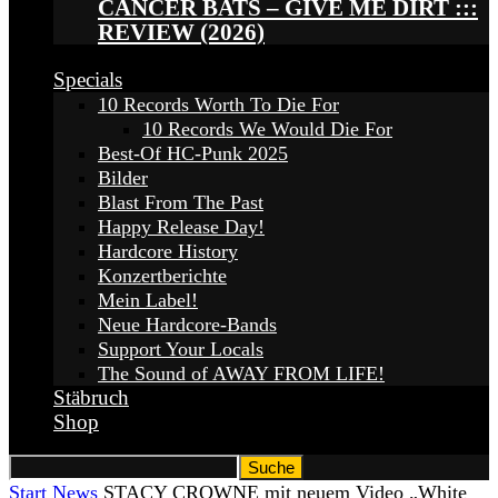
CANCER BATS – GIVE ME DIRT :::
REVIEW (2026)
Specials
10 Records Worth To Die For
10 Records We Would Die For
Best-Of HC-Punk 2025
Bilder
Blast From The Past
Happy Release Day!
Hardcore History
Konzertberichte
Mein Label!
Neue Hardcore-Bands
Support Your Locals
The Sound of AWAY FROM LIFE!
Stäbruch
Shop
Start
News
STACY CROWNE mit neuem Video „White