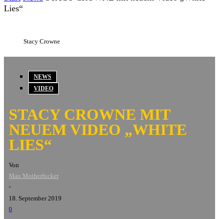
Lies“
Stacy Crowne
NEWS
VIDEO
STACY CROWNE MIT
NEUEM VIDEO „WHITE
LIES“
Von
Max Motherfucker
-
18. September 2019
0