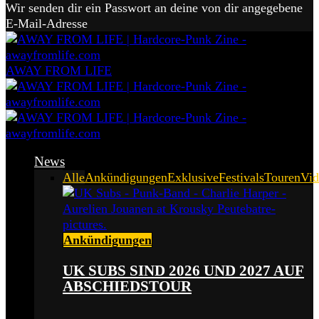
Wir senden dir ein Passwort an deine von dir angegebene
E-Mail-Adresse
AWAY FROM LIFE
News
Alle
Ankündigungen
Exklusive
Festivals
Touren
Vid
Ankündigungen
UK SUBS SIND 2026 UND 2027 AUF
ABSCHIEDSTOUR