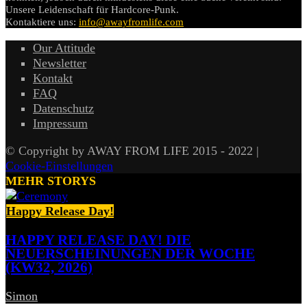
Unsere Leidenschaft für Hardcore-Punk.
Kontaktiere uns:
info@awayfromlife.com
Our Attitude
Newsletter
Kontakt
FAQ
Datenschutz
Impressum
© Copyright by AWAY FROM LIFE 2015 - 2022 |
Cookie-Einstellungen
MEHR STORYS
Happy Release Day!
HAPPY RELEASE DAY! DIE
NEUERSCHEINUNGEN DER WOCHE
(KW32, 2026)
Simon
-
7. August 2026