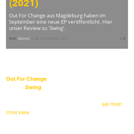
(2021)
Out For Change aus Magdeburg haben im
September eine neue EP veröffentlicht. Hier
unser Review zu 'Swing'.
Von
Günni
-
28. November 2021
0
Out For Change
haben am 15. September 2021
ihre EP
Swing
veröffentlicht und es sei jedem
ans Herz gelegt, sich diese reinzuziehen. Wer
die
Out For Change
nicht kennt, dem
sei mein
Interview
mit ihnen wärmstens empfohlen, um
ein wenig Background zu bekommen.