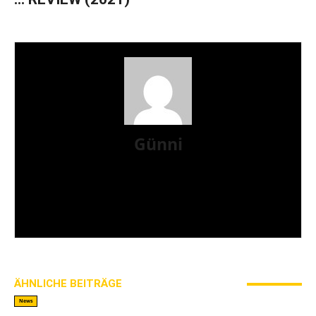
Günni
Ich bin Günni, seit Mai 2017 bei AWAY FROM LIFE
am Start und schreibe Reviews und mache
Videointerviews. Hobbies habe ich nicht, ich
mache einfach. Ich mag Musik, Genre ist ein
Quälbegriff, aber notwendig.
ÄHNLICHE BEITRÄGE
MEHR VOM AUTOR
News