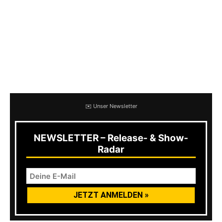
gedacht hätte, weil es so lebendig, so tight und
wie aus einem Guss klingt, es ist einzeln
eingespielt. Es ist ein Unterschied, ob man
einfach eine tolle Aufnahme hinbekommt, oder
ob diese auch zudem durchweg lebendig klingt.
Großes Lob von dieser Stelle.
✉️ Unser Newsletter
NEWSLETTER – Release- & Show-
Radar