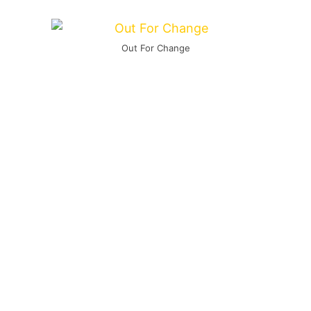
Out For Change
Mit
End Of The Rope
startet das Workout.
Flott, mit Schwung, mit Tanzeinlagen und
Moshparts geht es hier sofort zur Sache.
Textlich wird hier auch gleich klargestellt,
welches geistes Kind man ist
I just want to live,
without Bombs and Guns
und das kann man
ruhig einigen um die Ohren hauen.
Beim zweiten Track
Peace and Quiet
ist eher
groovig. Ja, es sind auch Parts enthalten, wo
diverse Körperteile schneller umherfliegen, aber
grundsätzlich einer der geschwungeneren.