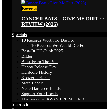
Reviews
CANCER BATS – GIVE ME DIRT :::
REVIEW (2026)
Specials
10 Records Worth To Die For
10 Records We Would Die For
Best-Of HC-Punk 2025
Bilder
Blast From The Past
Happy Release Day!
Hardcore History
Konzertberichte
Mein Label!
Neue Hardcore-Bands
Support Your Locals
The Sound of AWAY FROM LIFE!
Stäbruch