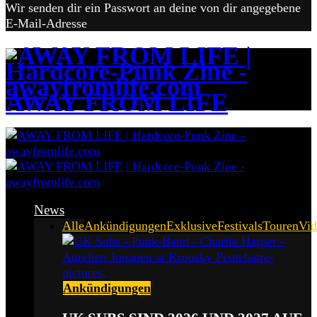
Wir senden dir ein Passwort an deine von dir angegebene
E-Mail-Adresse
AWAY FROM LIFE
News
Alle
Ankündigungen
Exklusive
Festivals
Touren
Vid
Ankündigungen