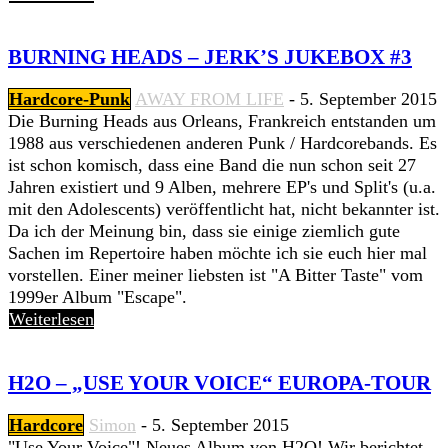
BURNING HEADS – JERK’S JUKEBOX #3
Hardcore-Punk
AWAY FROM LIFE
-
5. September 2015
Die Burning Heads aus Orleans, Frankreich entstanden um
1988 aus verschiedenen anderen Punk / Hardcorebands. Es
ist schon komisch, dass eine Band die nun schon seit 27
Jahren existiert und 9 Alben, mehrere EP's und Split's (u.a.
mit den Adolescents) veröffentlicht hat, nicht bekannter ist.
Da ich der Meinung bin, dass sie einige ziemlich gute
Sachen im Repertoire haben möchte ich sie euch hier mal
vorstellen. Einer meiner liebsten ist "A Bitter Taste" vom
1999er Album "Escape".
Weiterlesen
H2O – „USE YOUR VOICE“ EUROPA-TOUR
Hardcore
Simon
-
5. September 2015
"Use Your Voice"! Neues Album von H2O! Wir berichtet