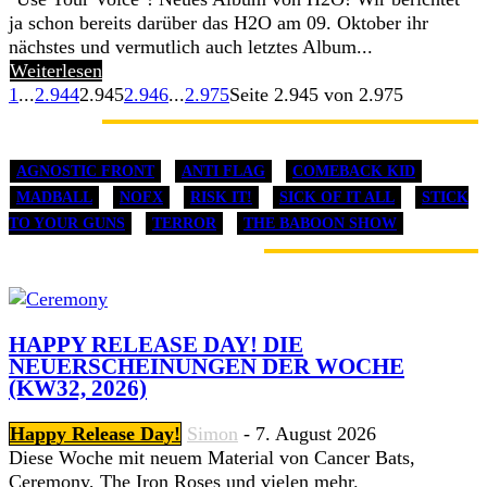
ja schon bereits darüber das H2O am 09. Oktober ihr
nächstes und vermutlich auch letztes Album...
Weiterlesen
1
...
2.944
2.945
2.946
...
2.975
Seite 2.945 von 2.975
BANDS
AGNOSTIC FRONT
ANTI FLAG
COMEBACK KID
MADBALL
NOFX
RISK IT!
SICK OF IT ALL
STICK
TO YOUR GUNS
TERROR
THE BABOON SHOW
NEUERSCHEINUNGEN
HAPPY RELEASE DAY! DIE
NEUERSCHEINUNGEN DER WOCHE
(KW32, 2026)
Happy Release Day!
Simon
-
7. August 2026
Diese Woche mit neuem Material von Cancer Bats,
Ceremony, The Iron Roses und vielen mehr.