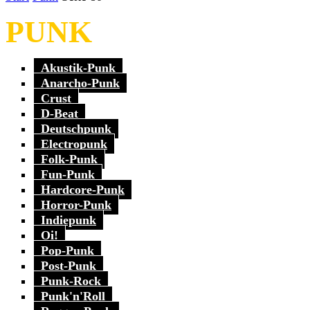
PUNK
Akustik-Punk
Anarcho-Punk
Crust
D-Beat
Deutschpunk
Electropunk
Folk-Punk
Fun-Punk
Hardcore-Punk
Horror-Punk
Indiepunk
Oi!
Pop-Punk
Post-Punk
Punk-Rock
Punk'n'Roll