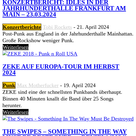
KONZERTBERICHT: IDLES IN DER
JAHRHUNDERTHALLE FRANKFURT AM
MAIN – 23.03.2024
Konzertberichte
Tobi Rockets
-
21. April 2024
Post-Punk aus England in der Jahrhunderthalle Mainhattan.
Große Rockshow weniger Punk.
Weiterlesen
ZEKE AUF EUROPA-TOUR IM HERBST
2024
Punk
Max Motherfucker
-
19. April 2024
ZEKE sind eine der schnellsten Punkbands überhaupt.
Binnen 40 Minuten knallt die Band über 25 Songs
herunter.
Weiterlesen
THE SWIPES – SOMETHING IN THE WAY