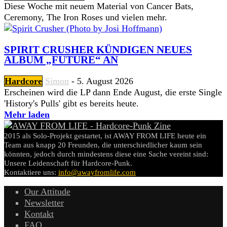
Diese Woche mit neuem Material von Cancer Bats,
Ceremony, The Iron Roses und vielen mehr.
SPIRIT CRUSHER KÜNDIGEN NEUES
ALBUM „FUTURE“ AN
Hardcore
Simon
-
5. August 2026
Erscheinen wird die LP dann Ende August, die erste Single
'History's Pulls' gibt es bereits heute.
Mehr laden
2015 als Solo-Projekt gestartet, ist AWAY FROM LIFE heute ein
Team aus knapp 20 Freunden, die unterschiedlicher kaum sein
könnten, jedoch durch mindestens diese eine Sache vereint sind:
Unsere Leidenschaft für Hardcore-Punk.
Kontaktiere uns:
info@awayfromlife.com
Our Attitude
Newsletter
Kontakt
FAQ