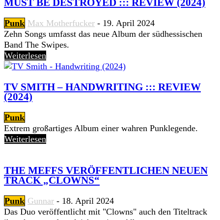
MUST BE DESTROYED ::: REVIEW (2024)
Punk
Max Motherfucker
-
19. April 2024
Zehn Songs umfasst das neue Album der südhessischen
Band The Swipes.
Weiterlesen
TV SMITH – HANDWRITING ::: REVIEW
(2024)
Punk
Extrem großartiges Album einer wahren Punklegende.
Weiterlesen
THE MEFFS VERÖFFENTLICHEN NEUEN
TRACK „CLOWNS“
Punk
Gunnar
-
18. April 2024
Das Duo veröffentlicht mit "Clowns" auch den Titeltrack