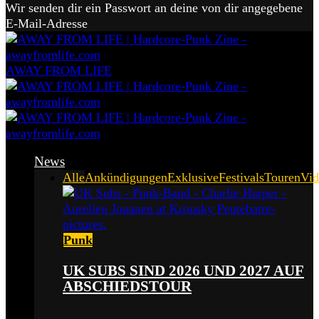
Wir senden dir ein Passwort an deine von dir angegebene
E-Mail-Adresse
AWAY FROM LIFE
News
Alle
Ankündigungen
Exklusive
Festivals
Touren
Vid
Punk
UK SUBS SIND 2026 UND 2027 AUF
ABSCHIEDSTOUR