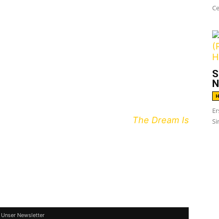
Ce
r neues Album
Morbid Stuff
veröffentlichten,
r kommen. Bei dieser stehen mit Köln,
S
ier Termine in Deutschland auf dem
N
H
Er
ienen ist, ist der Nachfolger von
The Dream Is
Si
 Records veröffentlicht wurde. Unser Review
stag, den 16. April, um 11:00 Uhr exklusiv auf
 Unser Newsletter