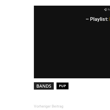
YouTube-I
🎧 F
– Playlist:
BANDS
PUP
Vorheriger Beitrag