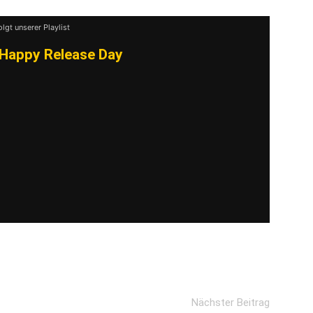
nhalte immer entsperren
olgt unserer Playlist
Happy Release Day
Nächster Beitrag