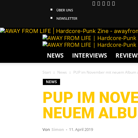
ÜBER UNS
NEWSLETTER
NEWS
INTERVIEWS
REVIEW
Start
News
PUP im November mit neuem Album a
NEWS
PUP IM NOV
NEUEM ALBU
Von
Simon
-
11. April 2019