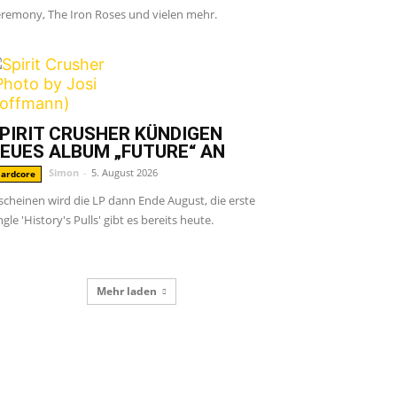
remony, The Iron Roses und vielen mehr.
PIRIT CRUSHER KÜNDIGEN
EUES ALBUM „FUTURE“ AN
Simon
-
5. August 2026
ardcore
scheinen wird die LP dann Ende August, die erste
ngle 'History's Pulls' gibt es bereits heute.
Mehr laden