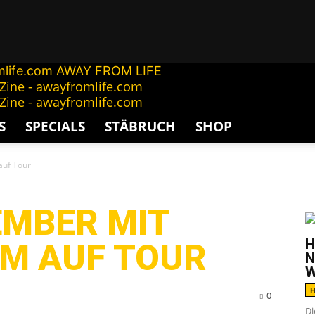
AWAY FROM LIFE
S
SPECIALS
STÄBRUCH
SHOP
uf Tour
G
EMBER MIT
H
M AUF TOUR
N
W
H
0
Di