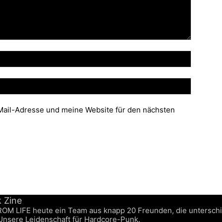
ail-Adresse und meine Website für den nächsten
FROM LIFE heute ein Team aus knapp 20 Freunden, die untersch
 Unsere Leidenschaft für Hardcore-Punk.