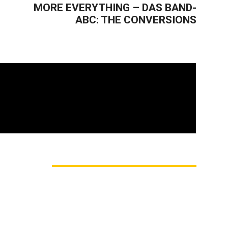
MORE EVERYTHING – DAS BAND-
ABC: THE CONVERSIONS
vom Oi! » Stäbruch Fest » Gimme Some Action
M AUTOR