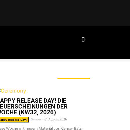
ERADE ANGESAGT
APPY RELEASE DAY! DIE
EUERSCHEINUNGEN DER
OCHE (KW32, 2026)
Simon
-
7. August 2026
appy Release Day!
ese Woche mit neuem Material von Cancer Bats,