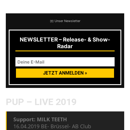
und Video:
✉️ Unser Newsletter
NEWSLETTER – Release- & Show-
Radar
PUP – LIVE 2019
Support: MILK TEETH
16.04.2019 BE- Brüssel- AB Club