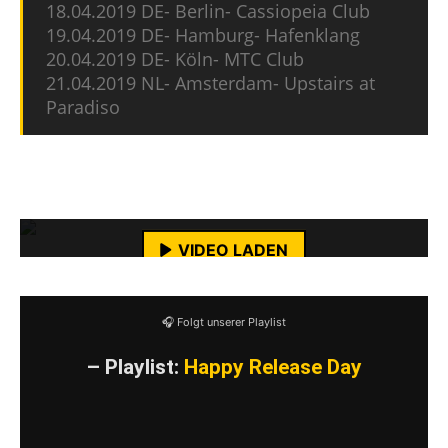
18.04.2019 DE- Berlin- Cassiopeia Club
19.04.2019 DE- Hamburg- Hafenklang
20.04.2019 DE- Köln- MTC Club
21.04.2019 NL- Amsterdam- Upstairs at
Paradiso
Mit dem Laden des Videos akzeptierst du die
Datenschutzerklärung von YouTube.
Mehr erfahren
VIDEO LADEN
YouTube-Inhalte immer entsperren
🎧 Folgt unserer Playlist
– Playlist:
Happy Release Day