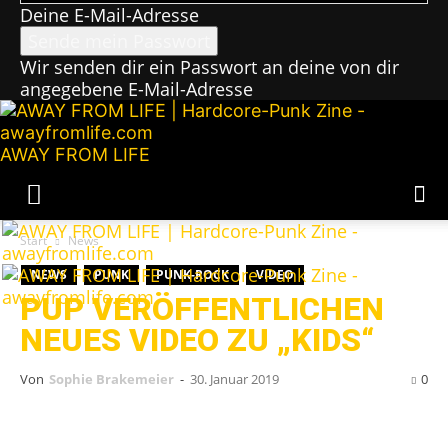
Deine E-Mail-Adresse
Wir senden dir ein Passwort an deine von dir
angegebene E-Mail-Adresse
AWAY FROM LIFE
Start
News
NEWS
PUNK
PUNK-ROCK
VIDEO
PUP VERÖFFENTLICHEN
NEUES VIDEO ZU „KIDS“
Von
Sophie Brakemeier
-
30. Januar 2019
0