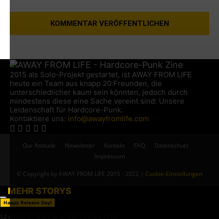
2015 als Solo-Projekt gestartet, ist AWAY FROM LIFE
heute ein Team aus knapp 20 Freunden, die
unterschiedlicher kaum sein könnten, jedoch durch
mindestens diese eine Sache vereint sind: Unsere
Leidenschaft für Hardcore-Punk.
Kontaktiere uns:
info@awayfromlife.com
Our Attitude
Newsletter
Kontakt
FAQ
Datenschutz
Impressum
© Copyright by AWAY FROM LIFE 2015 - 2022 |
Cookie-Einstellungen
MEHR STORYS
Happy Release Day!
HAPPY RELEASE DAY! DIE