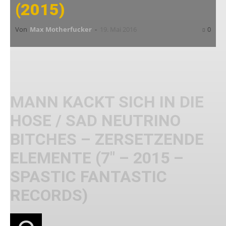
(2015)
Von
Max Motherfucker
-
19. Mai 2016
0
MANN KACKT SICH IN DIE
HOSE / SAD NEUTRINO
BITCHES – ZERSETZENDE
ELEMENTE (7″ – 2015 –
SPASTIC FANTASTIC
RECORDS)
ibt es einen besseren Bandnamen als