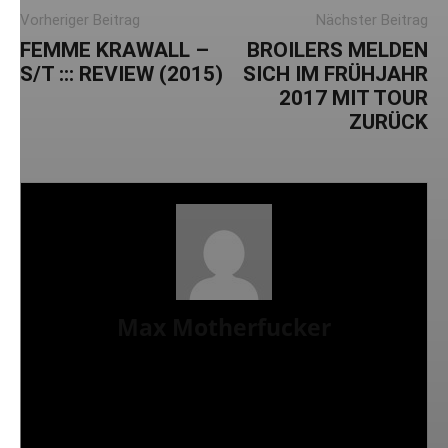
Vorheriger Beitrag
Nächster Beitrag
FEMME KRAWALL –
BROILERS MELDEN
S/T ::: REVIEW (2015)
SICH IM FRÜHJAHR
2017 MIT TOUR
ZURÜCK
Max Motherfucker
Ich bin Max Motherfucker. Ich „singe“ bei der Band
Christmas aus dem saarländischen St. Wendel. Seit
2016 schreibe ich für AWAY FROM LIFE. Bevor
Iamhavoc leider offline gegangen ist, war ich dort
gemeinsam mit Gripweed tätig.