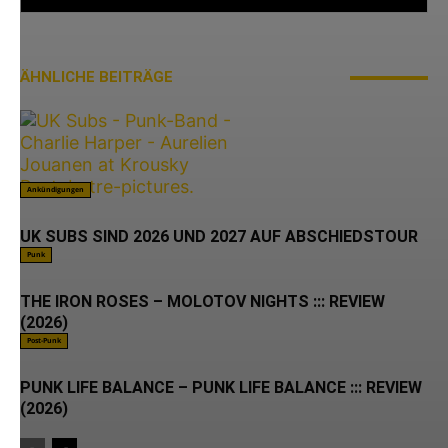
ÄHNLICHE BEITRÄGE
MEHR VOM AUTOR
Ankündigungen
UK SUBS SIND 2026 UND 2027 AUF ABSCHIEDSTOUR
Punk
THE IRON ROSES – MOLOTOV NIGHTS ::: REVIEW
(2026)
Post-Punk
PUNK LIFE BALANCE – PUNK LIFE BALANCE ::: REVIEW
(2026)