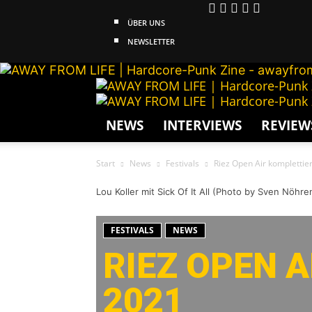
ÜBER UNS
NEWSLETTER
NEWS
INTERVIEWS
REVIEW
Start
News
Festivals
Riez Open Air komplettier
Lou Koller mit Sick Of It All (Photo by Sven Nöhre
FESTIVALS
NEWS
RIEZ OPEN 
2021