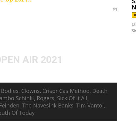
S
N
H
Er
,
Youth Of Today
,
Unearth
und viele weitere
Si
Welt“ im Bausendorf bei Trier auftreten. Hier
2021.
OPEN AIR 2021
 Bodies, Clowns, Crispr Cas Method, Death
mbo Schinki, Rogers, Sick Of It All,
Feinden, The Navesink Banks, Tim Vantol,
outh Of Today
ehalten auch für die nächstjährige Ausgabe