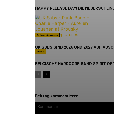
HAPPY RELEASE DAY! DIE NEUERSCHEIN
Ankündigungen
UK SUBS SIND 2026 UND 2027 AUF ABS
News
BELGISCHE HARDCORE-BAND SPIRIT OF
Beitrag kommentieren