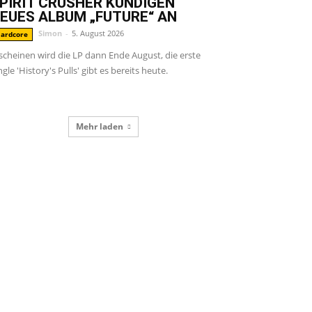
PIRIT CRUSHER KÜNDIGEN
EUES ALBUM „FUTURE“ AN
Simon
-
5. August 2026
ardcore
scheinen wird die LP dann Ende August, die erste
ngle 'History's Pulls' gibt es bereits heute.
Mehr laden