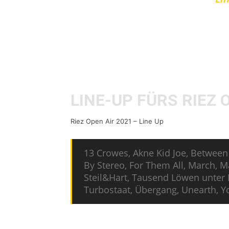
So werden
Sick Of It All
,
Turbostaat
bei der „krassesten Gartenparty der 
das Line-Up für den 22. bis 24. Juli 
LINE-UP FÜRS RIEZ 
Riez Open Air 2021 – Line Up
13 Crowes, Akne Kid Joe, Between
By Stereo, For Them All, March, Ma
Steil&Hart, Tausend Löwen unter 
Turbostaat, Übergang, Unearth, Y
Bereits gekaufte Tickets für 2020 b