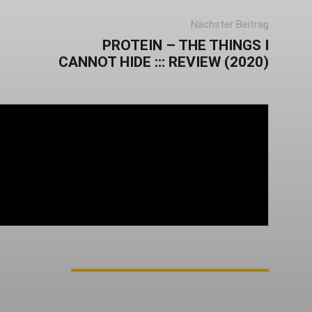
Nächster Beitrag
PROTEIN – THE THINGS I
CANNOT HIDE ::: REVIEW (2020)
rgang 1979 und ich komme aus der Nähe von
it 2017 bei AWAY FROM LIFE und zuständig für
ews, Konzertberichte und betreue außerdem
unt mit.
M AUTOR