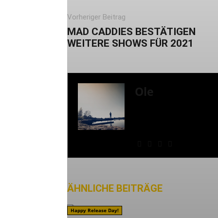
Vorheriger Beitrag
MAD CADDIES BESTÄTIGEN
WEITERE SHOWS FÜR 2021
Ole
Mein Name ist Ole, Jah
Schweinfurt. Ich bin se
News, Reviews, Intervi
unseren Instagram-Acco
ÄHNLICHE BEITRÄGE
MEHR VO
Happy Release Day!