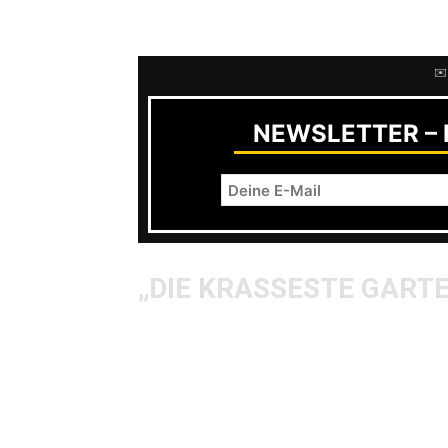
ihre Gültigkeit.
✉️
NEWSLETTER – R
„DIE KRASSESTE GART
„Die krasseste Gartenparty der Welt
Organisator des Riez Open Air berei
die Eifel.
Anfangs noch mit einer handvoll Bes