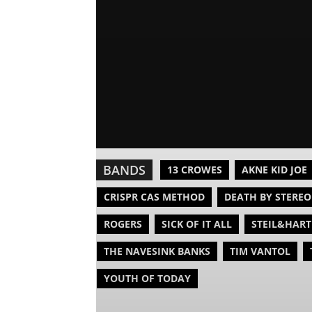
BANDS
13 CROWES
AKNE KID JOE
CRISPR CAS METHOD
DEATH BY STEREO
ROGERS
SICK OF IT ALL
STEIL&HART
THE NAVESINK BANKS
TIM VANTOL
YOUTH OF TODAY