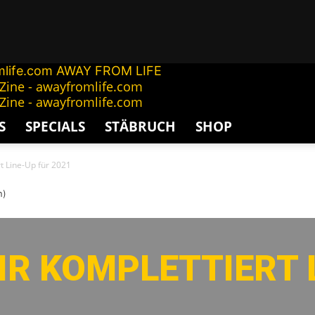
AWAY FROM LIFE
S
SPECIALS
STÄBRUCH
SHOP
t Line-Up für 2021
n)
AIR KOMPLETTIERT 