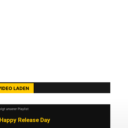
er Besucher steigerte sich, sondern auch die
en von Jahr zu Jahr größer. So lesen sich
 wie ein Best-Of Punk & Hardcore.
opagandhi, Good Riddance, Face To Face,
 Fist, Agnostic Front, H2O, 7 Seconds,
, Sick Of It All, Mad Caddies, Rykers,
ung Out, No Use For A Name, No Fun At All
rst du die Datenschutzerklärung von YouTube.
ehr erfahren
VIDEO LADEN
nhalte immer entsperren
olgt unserer Playlist
Happy Release Day