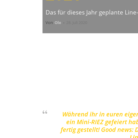
Das für dieses Jahr geplante Lin
Von
Ole
-
28. Juli 2020
Nachdem auch das
Riez Open Air
2
kann das Festival nun verkünden, das
hatten, auch für das kommende Jahr 
die sozialen Medien:
Während ihr in euren eig
ein Mini-RIEZ gefeiert ha
fertig gestellt! Good news
Li