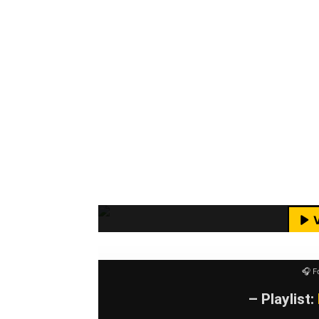
zu Jahr. Aber nicht nur die Anzahl d
Namen der aufspielenden Bands wurd
die Line-Ups der letzten Jahren fast
Da wären zum Beispiel Bands wie Pr
Slime, Dritte Wahl, Lagwagon, Raised
Terror, Less Than Jake, The Toy Dolls
Madball, Ignite, Bouncing Souls, Str
Mit dem Laden des Videos akzeptie
und viele, viele mehr zu nennen.
M
YouTube-I
🎧 F
– Playlist: