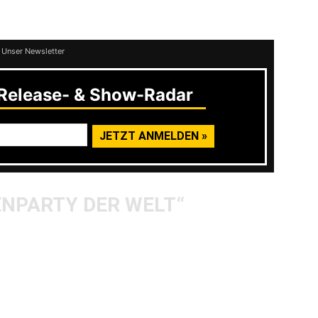
 Unser Newsletter
elease- & Show-Radar
ENPARTY DER WELT“
“ – mit diesem Wahlspruch locken die
ts seit 1999 Freunde der härteren Gangart in
uchern steigerte sich das Festival von Jahr