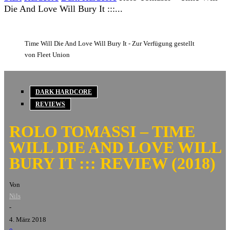
Die And Love Will Bury It :::...
Time Will Die And Love Will Bury It - Zur Verfügung gestellt
von Fleet Union
DARK HARDCORE
REVIEWS
ROLO TOMASSI – TIME
WILL DIE AND LOVE WILL
BURY IT ::: REVIEW (2018)
Von
Nils
-
4. März 2018