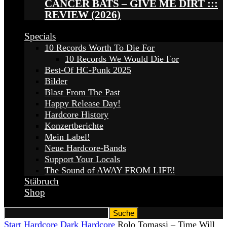
CANCER BATS – GIVE ME DIRT :::
REVIEW (2026)
Specials
10 Records Worth To Die For
10 Records We Would Die For
Best-Of HC-Punk 2025
Bilder
Blast From The Past
Happy Release Day!
Hardcore History
Konzertberichte
Mein Label!
Neue Hardcore-Bands
Support Your Locals
The Sound of AWAY FROM LIFE!
Stäbruch
Shop
Start
Hardcore
Dark Hardcore
Rolo Tomassi – Time Will