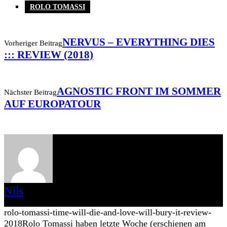
ROLO TOMASSI
NERVUS – EVERYTHING DIES
Vorheriger Beitrag
::: REVIEW (2018)
AGNOSTIC FRONT IM SOMMER
Nächster Beitrag
AUF EUROPATOUR
Nils
euer liebster Szene Putzer.
rolo-tomassi-time-will-die-and-love-will-bury-it-review-
2018
Rolo Tomassi haben letzte Woche (erschienen am