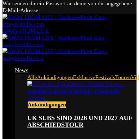
Wir senden dir ein Passwort an deine von dir angegebene
E-Mail-Adresse
AWAY FROM LIFE
News
Alle
Ankündigungen
Exklusive
Festivals
Touren
Vid
Ankündigungen
UK SUBS SIND 2026 UND 2027 AUF
ABSCHIEDSTOUR