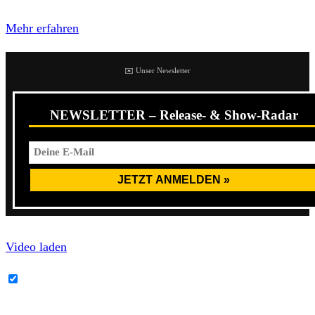
Datenschutzerklärung von YouTube.
Mehr erfahren
✉️ Unser Newsletter
NEWSLETTER – Release- & Show-Radar
Video laden
YouTube-Inhalte immer entsperren
Zum Glück wird es danach merklich härter. Songs wie