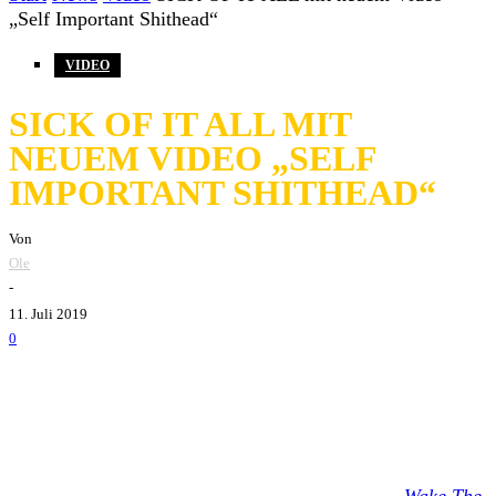
„Self Important Shithead“
VIDEO
SICK OF IT ALL MIT
NEUEM VIDEO „SELF
IMPORTANT SHITHEAD“
Von
Ole
-
11. Juli 2019
0
Sick Of It All
haben mit
Self Important Shithead
ein
weiteres Musikvideo aus ihrem aktuellen Album
Wake The