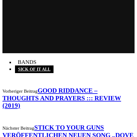
BANDS
SICK OF IT ALL
GOOD RIDDANCE –
Vorheriger Beitrag
THOUGHTS AND PRAYERS ::: REVIEW
(2019)
STICK TO YOUR GUNS
Nächster Beitrag
VERÖFFENTLICHEN NEUEN SONG „DOVE