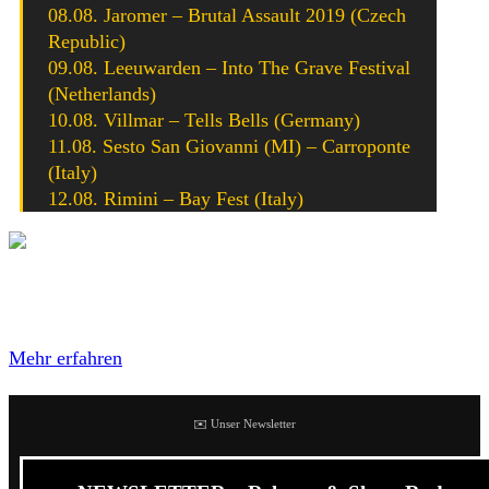
08.08. Jaromer – Brutal Assault 2019 (Czech
Republic)
09.08. Leeuwarden – Into The Grave Festival
(Netherlands)
10.08. Villmar – Tells Bells (Germany)
11.08. Sesto San Giovanni (MI) – Carroponte
(Italy)
12.08. Rimini – Bay Fest (Italy)
Mit dem Laden des Videos akzeptierst du die
Datenschutzerklärung von YouTube.
Mehr erfahren
✉️ Unser Newsletter