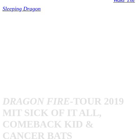
Sleeping Dragon
veröffentlicht, das ihr unten im Beitrag
findet.
Erst vor wenigen Tagen hat die NYHC-Band eine weitere
Europa-Tour bestätigt. So wird
Sick Of It All
im
November wieder für eine umfangreiche Tour von New
York nach Europa kommen und haben auf dieser niemand
geringeren als
Comeback Kid
und
Cancer Bats
mit am
Start. Die Band kommt zusätzlich noch Ende Juli für
einige Shows zu uns. Hier alle Termine für dieses Jahr:
DRAGON FIRE
-TOUR 2019
MIT SICK OF IT ALL,
COMEBACK KID &
CANCER BATS