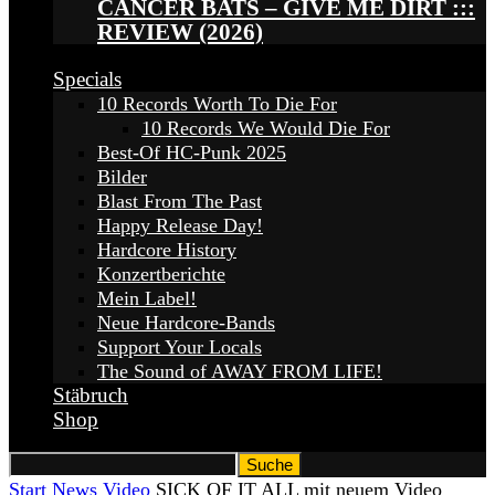
CANCER BATS – GIVE ME DIRT :::
REVIEW (2026)
Specials
10 Records Worth To Die For
10 Records We Would Die For
Best-Of HC-Punk 2025
Bilder
Blast From The Past
Happy Release Day!
Hardcore History
Konzertberichte
Mein Label!
Neue Hardcore-Bands
Support Your Locals
The Sound of AWAY FROM LIFE!
Stäbruch
Shop
Start
News
Video
SICK OF IT ALL mit neuem Video