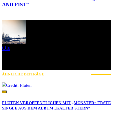
AND FIST“
Ole
Mein Name ist Ole, Jahrgang 1979 und ich komme aus der Nähe
von Schweinfurt. Ich bin seit 2017 bei AWAY FROM LIFE und
zuständig für News, Reviews, Interviews, Konzertberichte und
betreue außerdem unseren Instagram-Account mit.
ÄHNLICHE BEITRÄGE
MEHR VOM AUTOR
News
FLUTEN VERÖFFENTLICHEN MIT „MONSTER“ ERSTE
SINGLE AUS DEM ALBUM „KALTER STERN“