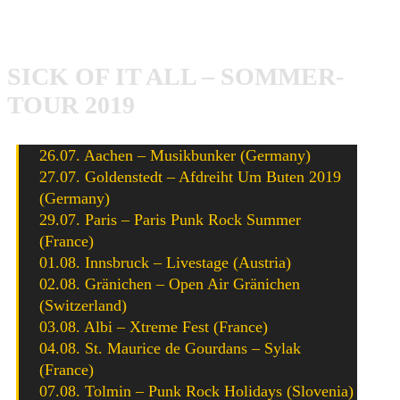
Dragon Fire-Tour 2019 mit Sick Of It All, Comeback Kid & Cancer Bats
SICK OF IT ALL – SOMMER-
TOUR 2019
26.07. Aachen – Musikbunker (Germany)
27.07. Goldenstedt – Afdreiht Um Buten 2019
(Germany)
29.07. Paris – Paris Punk Rock Summer
(France)
01.08. Innsbruck – Livestage (Austria)
02.08. Gränichen – Open Air Gränichen
(Switzerland)
03.08. Albi – Xtreme Fest (France)
04.08. St. Maurice de Gourdans – Sylak
(France)
07.08. Tolmin – Punk Rock Holidays (Slovenia)