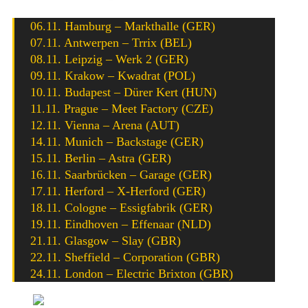
06.11. Hamburg – Markthalle (GER)
07.11. Antwerpen – Trrix (BEL)
08.11. Leipzig – Werk 2 (GER)
09.11. Krakow – Kwadrat (POL)
10.11. Budapest – Dürer Kert (HUN)
11.11. Prague – Meet Factory (CZE)
12.11. Vienna – Arena (AUT)
14.11. Munich – Backstage (GER)
15.11. Berlin – Astra (GER)
16.11. Saarbrücken – Garage (GER)
17.11. Herford – X-Herford (GER)
18.11. Cologne – Essigfabrik (GER)
19.11. Eindhoven – Effenaar (NLD)
21.11. Glasgow – Slay (GBR)
22.11. Sheffield – Corporation (GBR)
24.11. London – Electric Brixton (GBR)