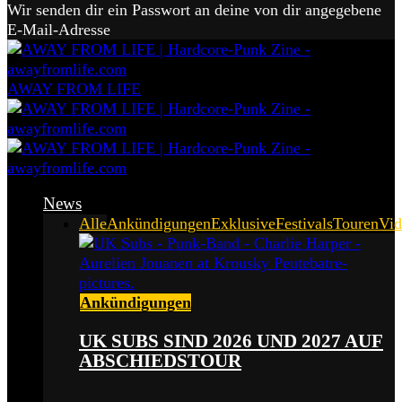
Wir senden dir ein Passwort an deine von dir angegebene
E-Mail-Adresse
AWAY FROM LIFE
News
Alle
Ankündigungen
Exklusive
Festivals
Touren
Vid
Ankündigungen
UK SUBS SIND 2026 UND 2027 AUF
ABSCHIEDSTOUR