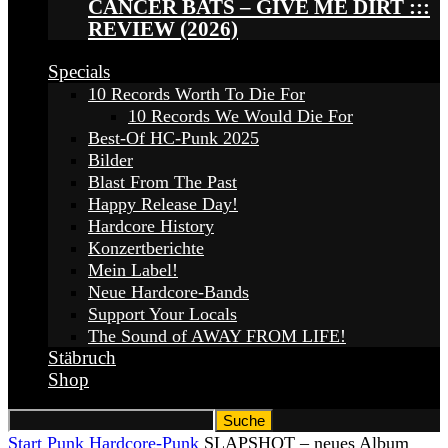
CANCER BATS – GIVE ME DIRT :::
REVIEW (2026)
Specials
10 Records Worth To Die For
10 Records We Would Die For
Best-Of HC-Punk 2025
Bilder
Blast From The Past
Happy Release Day!
Hardcore History
Konzertberichte
Mein Label!
Neue Hardcore-Bands
Support Your Locals
The Sound of AWAY FROM LIFE!
Stäbruch
Shop
Start
Punk
Hardcore-Punk
SLAPSHOT – neues Album