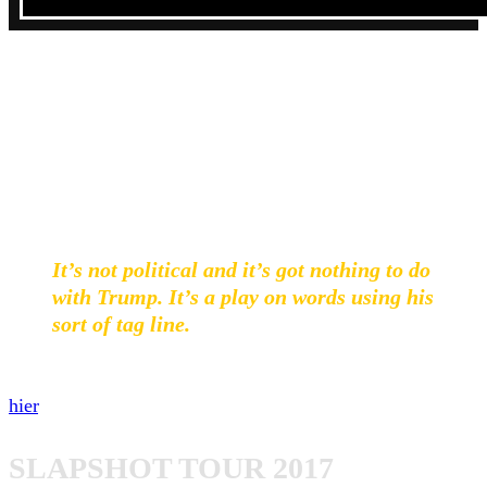
Ende Oktober kommt Slapshot weiterhin erneut auf
Europa-Tour. Gut möglich, dass bis dahin das neue Album
bereits veröffentlicht ist. Die Tourdates findet ihr am Ende
des Beitrags.
Jack Kelly zum neuen Album:
It’s not political and it’s got nothing to do
with Trump. It’s a play on words using his
sort of tag line.
Unser Interview mit den Slapshot Frontmann findet ihr
hier
.
SLAPSHOT TOUR 2017