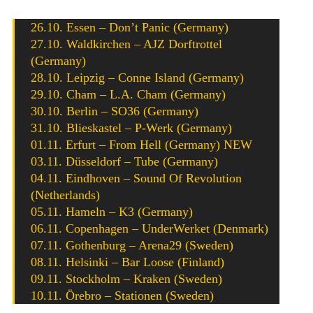
26.10. Essen – Don’t Panic (Germany)
27.10. Waldkirchen – AJZ Dorftrottel
(Germany)
28.10. Leipzig – Conne Island (Germany)
29.10. Cham – L.A. Cham (Germany)
30.10. Berlin – SO36 (Germany)
31.10. Blieskastel – P-Werk (Germany)
01.11. Erfurt – From Hell (Germany) NEW
03.11. Düsseldorf – Tube (Germany)
04.11. Eindhoven – Sound Of Revolution
(Netherlands)
05.11. Hameln – K3 (Germany)
06.11. Copenhagen – UnderWerket (Denmark)
07.11. Gothenburg – Arena29 (Sweden)
08.11. Helsinki – Bar Loose (Finland)
09.11. Stockholm – Kraken (Sweden)
10.11. Örebro – Stationen (Sweden)