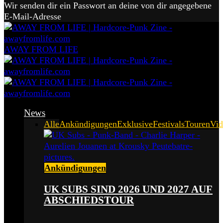
Wir senden dir ein Passwort an deine von dir angegebene
E-Mail-Adresse
AWAY FROM LIFE
News
Alle
Ankündigungen
Exklusive
Festivals
Touren
Vid
Ankündigungen
UK SUBS SIND 2026 UND 2027 AUF
ABSCHIEDSTOUR