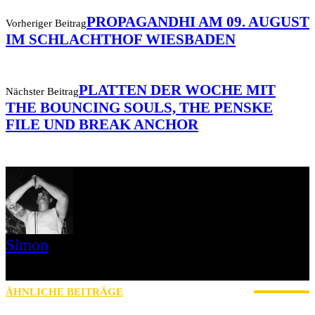
PROPAGANDHI AM 09. AUGUST
Vorheriger Beitrag
IM SCHLACHTHOF WIESBADEN
PLATTEN DER WOCHE MIT
Nächster Beitrag
THE BOUNCING SOULS, THE PENSKE
FILE UND BREAK ANCHOR
Simon
» Thin Ice » Das Gelbe vom Oi! » Stäbruch Fest » Gimme Some
Action Shows
ÄHNLICHE BEITRÄGE
MEHR VOM AUTOR