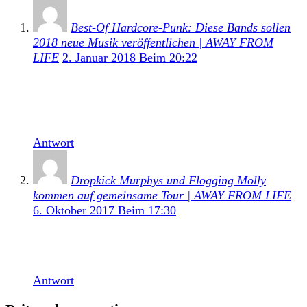
Best-Of Hardcore-Punk: Diese Bands sollen
2018 neue Musik veröffentlichen | AWAY FROM
LIFE
2. Januar 2018 Beim 20:22
[…] das Jahr 2018 geht an Slapshot. Dieser Wunsch
wird in Erfüllung gehen! So steht das neue Album
Make America Hate Again bereits in den […]
Antwort
Dropkick Murphys und Flogging Molly
kommen auf gemeinsame Tour | AWAY FROM LIFE
6. Oktober 2017 Beim 17:30
[…] SLAPSHOT – neues Album “Make America
Hate Again” im Winter 2017 […]
Antwort