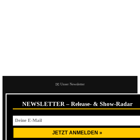
Der Nachfolger ihres selbstbetitelten Albums aus dem Jahr
2014 soll im Spätherbst bzw. Frühwinter 2017 auf Bridge
Nine Records erscheinen.
Ein genauer Erscheinungstermin und weitere
Informationen zu
Make America Hate Again
sind bisher
nicht bekannt. Dafür findet ihr zu Beginn des Beitrags
bereits das Cover.
✉️ Unser Newsletter
NEWSLETTER – Release- & Show-Radar