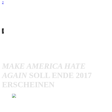
2
J
ack „Choke“ Kelly hatte es bereits in unserem Interview
auf dem Punk Rock Holiday angekündigt:
Slapshot
veröffentlicht Ende des Jahres ein neues Album mit dem
Titel
Make America Hate Again
.
MAKE AMERICA HATE
AGAIN
SOLL ENDE 2017
ERSCHEINEN
Slapshot