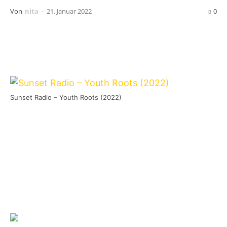
Von
nita
-
21. Januar 2022
0
Sunset Radio – Youth Roots (2022)
Die Pop Punker von
Sunset Radio
aus Italien
arbeiten aktuell noch an ihrem neuen Album,
das im Frühjahr erscheinen wird. Als
besonderes Schmankerl vorab ist ab 28. Januar
eine Cover EP mit sechs Tracks digital
verfügbar.