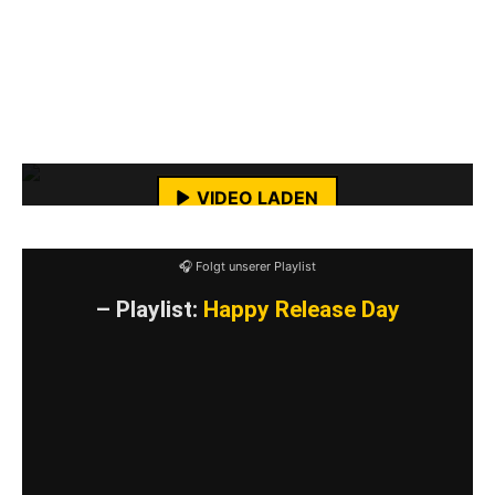
Alien 8 (feat. Lorenzo & Federico von
Beerbong) · Lagwagon
Josie (feat. Fabry von Melody Fall) · Blink
Mit dem Laden des Videos akzeptierst du die
182
Datenschutzerklärung von YouTube.
Mehr erfahren
VIDEO LADEN
YouTube-Inhalte immer entsperren
🎧 Folgt unserer Playlist
– Playlist:
Happy Release Day