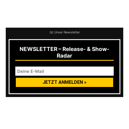
F.O.D.
, Lorenzo und Federico von
Beerbong
und zu guter Letzt noch Dario von
The Anthem
.
✉️ Unser Newsletter
NEWSLETTER – Release- & Show-
Radar
So entstand mit dieser Cover EP eine frische,
schwungvolle und energiegeladene Hommage
an
No Use For A Name
,
The Ataris
,
NOFX
,