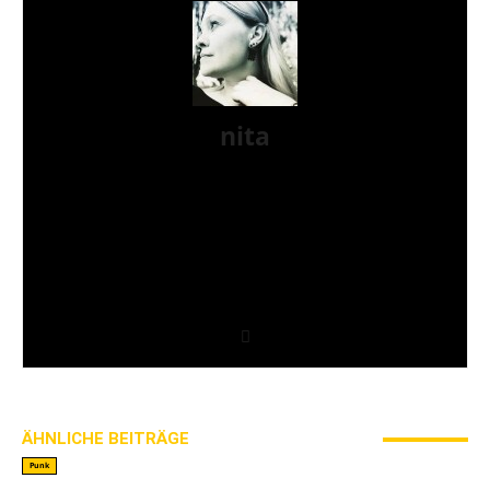
nita
***** open eyes & open mind ***** Musik ist
schon immer wichtig in meinem Leben und ich bin
musikalisch daher auch sehr breit aufgestellt. Ich
mag keine Schubladen und Schranken. Was gefällt,
wird gehört, gelebt und geliebt. Ich habe Oldschool
Emo und Skatepunk im Herzen. Meine All time
favourites sind Beastie Boys, Boysetsfire und Stick
To Your Guns 🖤🖤🖤
ÄHNLICHE BEITRÄGE
MEHR VOM AUTOR
Punk