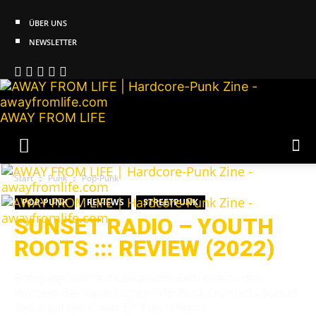
ÜBER UNS
NEWSLETTER
AWAY FROM LIFE
Start
Punk
Pop-Punk
POP-PUNK
REVIEWS
STREETPUNK
SUNSET RADIO – YOUTH
ROOTS ::: REVIEW (2022)
Energiegeladene musikalische Zeitreise zu den
Wurzeln des italienischen Pop-Punk-Quintetts Sunset
Radio auf der Cover EP 'Youth Roots'.