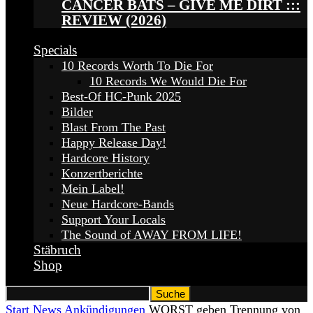
CANCER BATS – GIVE ME DIRT :::
REVIEW (2026)
Specials
10 Records Worth To Die For
10 Records We Would Die For
Best-Of HC-Punk 2025
Bilder
Blast From The Past
Happy Release Day!
Hardcore History
Konzertberichte
Mein Label!
Neue Hardcore-Bands
Support Your Locals
The Sound of AWAY FROM LIFE!
Stäbruch
Shop
Start
News
Ankündigungen
WORST geben Trennung von