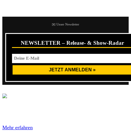
https://www.instagram.com/p/BsGrcbRHpOU/
✉️ Unser Newsletter
NEWSLETTER – Release- & Show-Radar
Mit dem Laden des Videos akzeptierst du die
Datenschutzerklärung von YouTube.
Mehr erfahren