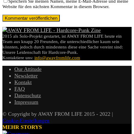
Speichern Sie meinen Namen, meine E-Mail-Adresse und meine
Website für den nächsten Kommentar in diesem Browser.
2015 als Solo-Projekt gestartet, ist AWAY FROM LIFE heute ein
Team aus knapp 20 Freunden, die unterschiedlicher kaum sein
könnten, jedoch durch mindestens diese eine Sache vereint sind:
Unsere Leidenschaft für Hardcore-Punk.
Kontaktiere uns:
info@awayfromlife.com
Our Attitude
Newsletter
Kontakt
FAQ
Datenschutz
Impressum
© Copyright by AWAY FROM LIFE 2015 - 2022 |
Cookie-Einstellungen
MEHR STORYS