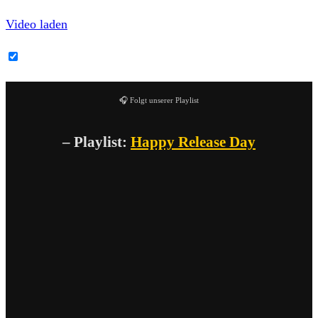
Video laden
YouTube-Inhalte immer entsperren
🎧 Folgt unserer Playlist
– Playlist:
Happy Release Day