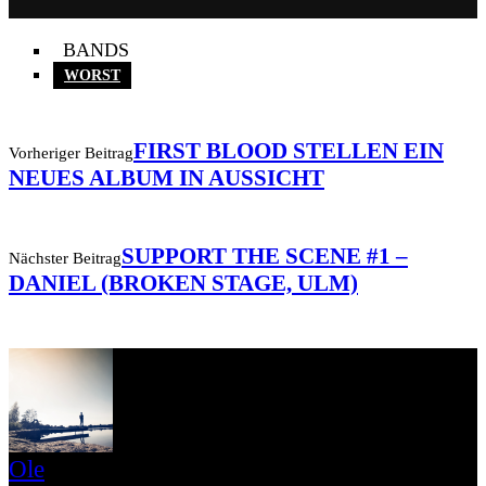
BANDS
WORST
FIRST BLOOD STELLEN EIN
Vorheriger Beitrag
NEUES ALBUM IN AUSSICHT
SUPPORT THE SCENE #1 –
Nächster Beitrag
DANIEL (BROKEN STAGE, ULM)
Ole