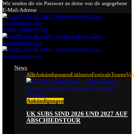
Wir senden dir ein Passwort an deine von dir angegebene
E-Mail-Adresse
AWAY FROM LIFE
News
Alle
Ankündigungen
Exklusive
Festivals
Touren
Vid
Ankündigungen
UK SUBS SIND 2026 UND 2027 AUF
ABSCHIEDSTOUR