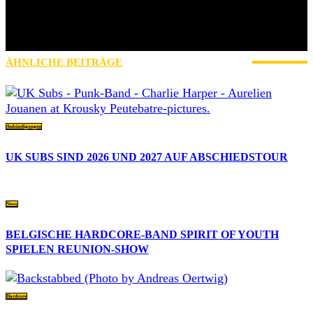
Mein Name ist Ole, Jahrgang 1979 und ich komme aus der Nähe
von Schweinfurt. Ich bin seit 2017 bei AWAY FROM LIFE und
zuständig für News, Reviews, Interviews, Konzertberichte und
betreue außerdem unseren Instagram-Account mit.
ÄHNLICHE BEITRÄGE
MEHR VOM AUTOR
Ankündigungen
UK SUBS SIND 2026 UND 2027 AUF ABSCHIEDSTOUR
News
BELGISCHE HARDCORE-BAND SPIRIT OF YOUTH
SPIELEN REUNION-SHOW
Hardcore