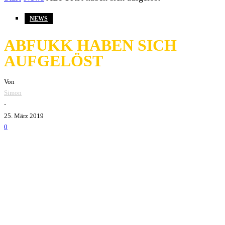
NEWS
ABFUKK HABEN SICH
AUFGELÖST
Von
Simon
-
25. März 2019
0
Abfukk
haben ohne große Vorankündigung ihre Auflösung
bekanntgegeben. Die Band spielte am vergangenen
Samstag, den 23. März 2019, auf der Benefiz-Show
No