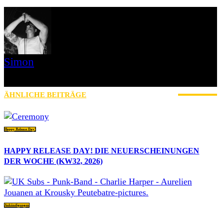
Simon
» Thin Ice » Das Gelbe vom Oi! » Stäbruch Fest » Gimme Some
Action Shows
ÄHNLICHE BEITRÄGE
MEHR VOM AUTOR
Happy Release Day!
HAPPY RELEASE DAY! DIE NEUERSCHEINUNGEN
DER WOCHE (KW32, 2026)
Ankündigungen