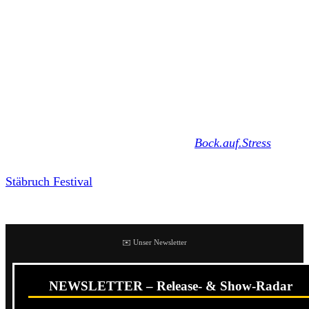
Borders Volume 2
in Mönchengladbach ihre letzte Show.
Abfukk brachte noch im vergangenen Jahr mit
ABFK MF
ein neues Musikvideo raus, das auf ein neues Album
hoffen ließ.
Die Punk-Band aus Wegberg veröffentlichte seit ihrer
Gründung im Jahr 2009 die beiden Studioalben
Asi.Arrogant.Abgewrackt
(2010) und
Bock.auf.Stress
(2015). Spätestens 2016 als Abfukk bei uns auf dem
Stäbruch Festival
spielten, hatten wir die fünf „Assis“ in
unsere Herzen geschlossen.
✉️ Unser Newsletter
NEWSLETTER – Release- & Show-Radar