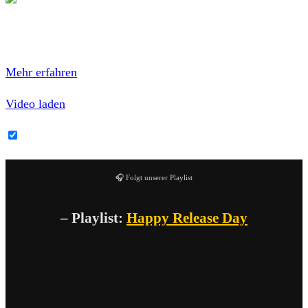
Mit dem Laden des Videos akzeptierst du die
Datenschutzerklärung von YouTube.
Mehr erfahren
Video laden
YouTube-Inhalte immer entsperren
🎧 Folgt unserer Playlist
– Playlist:
Happy Release Day