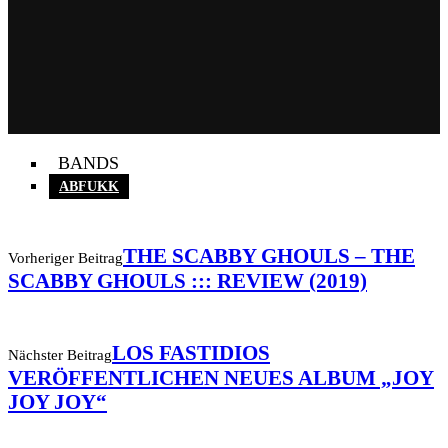
BANDS
ABFUKK
THE SCABBY GHOULS – THE
Vorheriger Beitrag
SCABBY GHOULS ::: REVIEW (2019)
LOS FASTIDIOS
Nächster Beitrag
VERÖFFENTLICHEN NEUES ALBUM „JOY
JOY JOY“