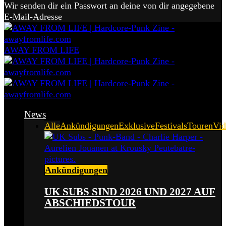
Wir senden dir ein Passwort an deine von dir angegebene
E-Mail-Adresse
AWAY FROM LIFE
News
Alle
Ankündigungen
Exklusive
Festivals
Touren
Vid
Ankündigungen
UK SUBS SIND 2026 UND 2027 AUF
ABSCHIEDSTOUR