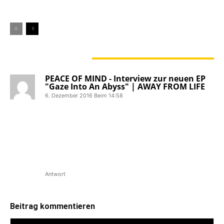
1 KOMMENTAR
PEACE OF MIND - Interview zur neuen EP
"Gaze Into An Abyss" | AWAY FROM LIFE
6. Dezember 2016 Beim 14:58
[…] Peace Of Mind organisieren die
beiden Brüder Patrick (Bass) und David
(Gitarre) außerdem das Back To Reality
Fest, dass im Herbst 2017 bereits zum
dritten Mal stattfinden wird. Man merkt
schon, dass bei der Band […]
Antwort
Beitrag kommentieren