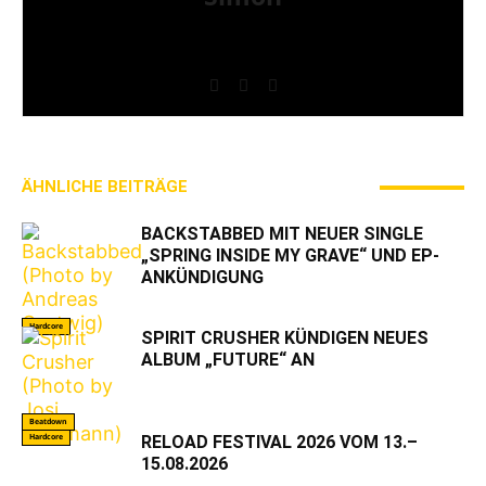
» Thin Ice » Das Gelbe vom Oi! » Stäbruch Fest »
Gimme Some Action Shows
ÄHNLICHE BEITRÄGE
MEHR VOM AUTOR
BACKSTABBED MIT NEUER SINGLE
„SPRING INSIDE MY GRAVE“ UND EP-
ANKÜNDIGUNG
Hardcore
SPIRIT CRUSHER KÜNDIGEN NEUES
ALBUM „FUTURE“ AN
Beatdown
Hardcore
RELOAD FESTIVAL 2026 VOM 13.–
15.08.2026