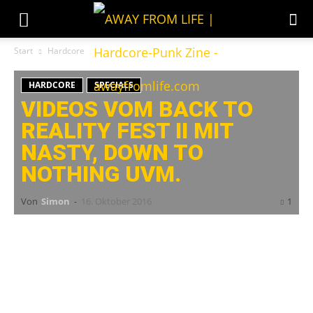
Start
Hardcore
HARDCORE
SPECIALS
VIDEOS VOM BACK TO
REALITY FEST II MIT
NASTY, DOWN TO
NOTHING UVM.
Von
Simon
-
16. Oktober 2016
1
[ulp id=’qjctg7PkzH1P68fN‘]