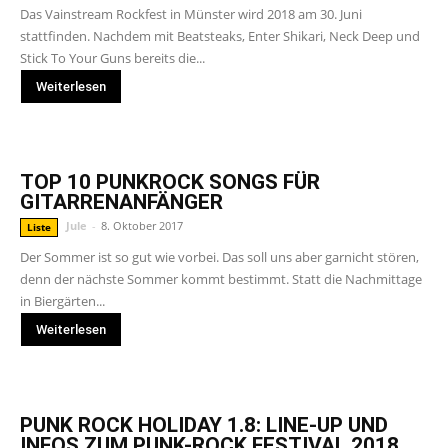
Das Vainstream Rockfest in Münster wird 2018 am 30. Juni
stattfinden. Nachdem mit Beatsteaks, Enter Shikari, Neck Deep und
Stick To Your Guns bereits die...
Weiterlesen
TOP 10 PUNKROCK SONGS FÜR
GITARRENANFÄNGER
Jule
-
8. Oktober 2017
Liste
Der Sommer ist so gut wie vorbei. Das soll uns aber garnicht stören,
denn der nächste Sommer kommt bestimmt. Statt die Nachmittage
in Biergärten...
Weiterlesen
PUNK ROCK HOLIDAY 1.8: LINE-UP UND
INFOS ZUM PUNK-ROCK FESTIVAL 2018