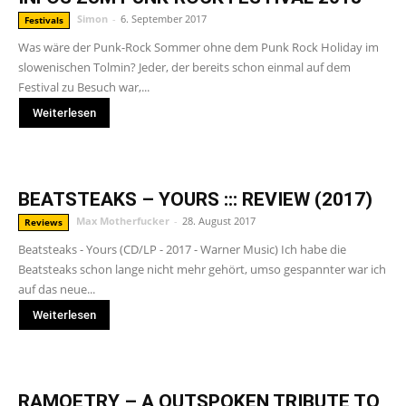
Simon
-
6. September 2017
Festivals
Was wäre der Punk-Rock Sommer ohne dem Punk Rock Holiday im
slowenischen Tolmin? Jeder, der bereits schon einmal auf dem
Festival zu Besuch war,...
Weiterlesen
BEATSTEAKS – YOURS ::: REVIEW (2017)
Max Motherfucker
-
28. August 2017
Reviews
Beatsteaks - Yours (CD/LP - 2017 - Warner Music) Ich habe die
Beatsteaks schon lange nicht mehr gehört, umso gespannter war ich
auf das neue...
Weiterlesen
RAMOETRY – A OUTSPOKEN TRIBUTE TO