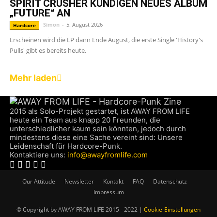
SPIRIT CRUSHER KÜNDIGEN NEUES ALBUM
„FUTURE“ AN
Simon
-
5. August 2026
Hardcore
Erscheinen wird die LP dann Ende August, die erste Single 'History's
Pulls' gibt es bereits heute.
Mehr laden
2015 als Solo-Projekt gestartet, ist AWAY FROM LIFE
heute ein Team aus knapp 20 Freunden, die
unterschiedlicher kaum sein könnten, jedoch durch
mindestens diese eine Sache vereint sind: Unsere
Leidenschaft für Hardcore-Punk.
Kontaktiere uns:
info@awayfromlife.com
Our Attitude
Newsletter
Kontakt
FAQ
Datenschutz
Impressum
© Copyright by AWAY FROM LIFE 2015 - 2022 |
Cookie-Einstellungen