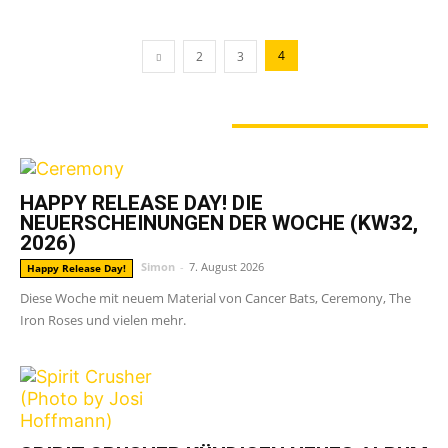
4
2
3
GERADE ANGESAGT
HAPPY RELEASE DAY! DIE
NEUERSCHEINUNGEN DER WOCHE (KW32,
2026)
Simon
-
7. August 2026
Happy Release Day!
Diese Woche mit neuem Material von Cancer Bats, Ceremony, The
Iron Roses und vielen mehr.