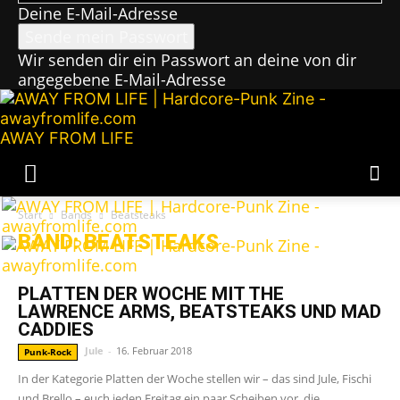
Deine E-Mail-Adresse
Wir senden dir ein Passwort an deine von dir
angegebene E-Mail-Adresse
AWAY FROM LIFE
Start
Bands
Beatsteaks
BAND: BEATSTEAKS
PLATTEN DER WOCHE MIT THE
LAWRENCE ARMS, BEATSTEAKS UND MAD
CADDIES
Jule
-
16. Februar 2018
Punk-Rock
In der Kategorie Platten der Woche stellen wir – das sind Jule, Fischi
und Brello – euch jeden Freitag ein paar Scheiben vor, die...