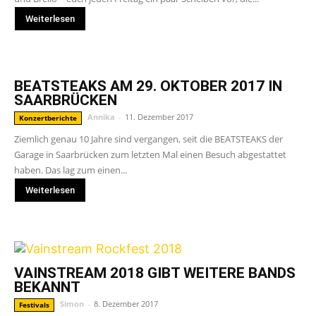
Weiterlesen
BEATSTEAKS AM 29. OKTOBER 2017 IN
SAARBRÜCKEN
Annika
-
11. Dezember 2017
Konzertberichte
Ziemlich genau 10 Jahre sind vergangen, seit die BEATSTEAKS der
Garage in Saarbrücken zum letzten Mal einen Besuch abgestattet
haben. Das lag zum einen...
Weiterlesen
VAINSTREAM 2018 GIBT WEITERE BANDS
BEKANNT
Simon
-
8. Dezember 2017
Festivals