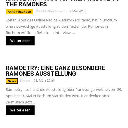
THE RAMONES
Max Motherfucker
-
3. Mai 2016
Ankündigungen
Stefan, Kopf des Online Radios Punkrockers Radio, hat in Bochum
eine zweiwöchige Ausstellung zu den Texten der Ramones in
Bochum eröffnet. Bei seinen Interviews...
Weiterlesen
RAMOETRY: EINE GANZ BESONDERE
RAMONES AUSSTELLUNG
Simon
-
11. März 2016
News
Ramoetry - so heißt die Ausstellung über Punksongs, welche vom 29.
April bis 13. Mai in Bochum stattfinden wird. Klar denken sich
vermutlich jetzt...
Weiterlesen