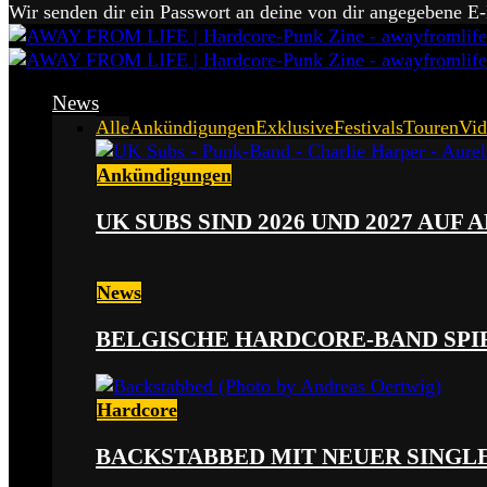
Wir senden dir ein Passwort an deine von dir angegebene E
News
Alle
Ankündigungen
Exklusive
Festivals
Touren
Vid
Ankündigungen
UK SUBS SIND 2026 UND 2027 AUF
News
BELGISCHE HARDCORE-BAND SPI
Hardcore
BACKSTABBED MIT NEUER SINGLE