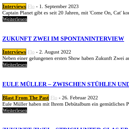
Interviews
Flo
-
1. September 2023
Captain Planet gibt es seit 20 Jahren, mit 'Come On, Cat' k
Weiterlesen
ZUKUNFT ZWEI IM SPONTANINTERVIEW
Interviews
Flo
-
2. August 2022
Neben einer gelungenen ersten Show haben Zukunft Zwei au
Weiterlesen
EULE MÜLLER – ZWISCHEN STÜHLEN UND Z
Blast From The Past
Flo
-
26. Februar 2022
Eule Müller haben mit Ihrem Debütalbum ein gemütliches Po
Weiterlesen