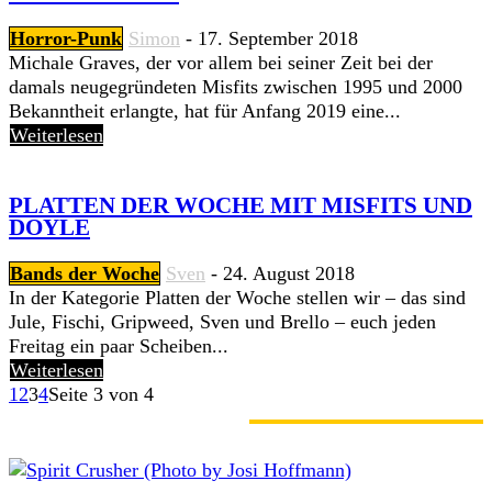
Horror-Punk
Simon
-
17. September 2018
Michale Graves, der vor allem bei seiner Zeit bei der
damals neugegründeten Misfits zwischen 1995 und 2000
Bekanntheit erlangte, hat für Anfang 2019 eine...
Weiterlesen
PLATTEN DER WOCHE MIT MISFITS UND
DOYLE
Bands der Woche
Sven
-
24. August 2018
In der Kategorie Platten der Woche stellen wir – das sind
Jule, Fischi, Gripweed, Sven und Brello – euch jeden
Freitag ein paar Scheiben...
Weiterlesen
1
2
3
4
Seite 3 von 4
GERADE ANGESAGT