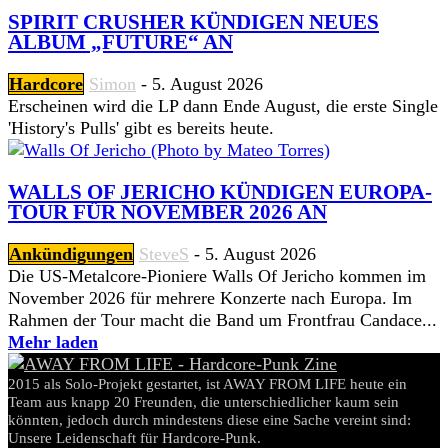
SPIRIT CRUSHER KÜNDIGEN NEUES
ALBUM „FUTURE“ AN
Hardcore
Simon
-
5. August 2026
Erscheinen wird die LP dann Ende August, die erste Single
'History's Pulls' gibt es bereits heute.
WALLS OF JERICHO KÜNDIGEN EUROPA-
TOUR FÜR NOVEMBER 2026 AN
Ankündigungen
SteveS
-
5. August 2026
Die US-Metalcore-Pioniere Walls Of Jericho kommen im
November 2026 für mehrere Konzerte nach Europa. Im
Rahmen der Tour macht die Band um Frontfrau Candace...
Mehr laden
2015 als Solo-Projekt gestartet, ist AWAY FROM LIFE heute ein
Team aus knapp 20 Freunden, die unterschiedlicher kaum sein
könnten, jedoch durch mindestens diese eine Sache vereint sind:
Unsere Leidenschaft für Hardcore-Punk.