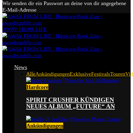
Wir senden dir ein Passwort an deine von dir angegebene
E-Mail-Adresse
AWAY FROM LIFE
News
Alle
Ankündigungen
Exklusive
Festivals
Touren
Vid
Hardcore
SPIRIT CRUSHER KÜNDIGEN
NEUES ALBUM „FUTURE“ AN
Ankündigungen