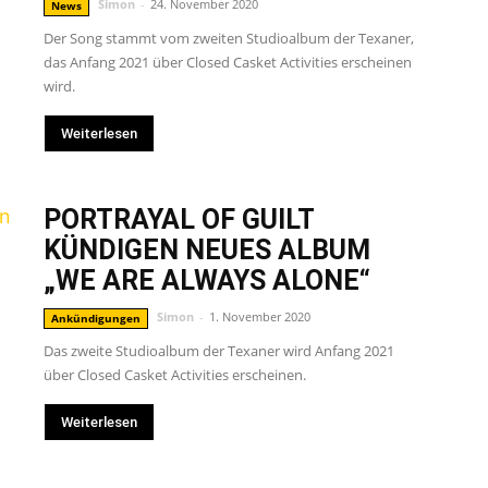
Simon
-
24. November 2020
News
Der Song stammt vom zweiten Studioalbum der Texaner,
das Anfang 2021 über Closed Casket Activities erscheinen
wird.
Weiterlesen
PORTRAYAL OF GUILT
KÜNDIGEN NEUES ALBUM
„WE ARE ALWAYS ALONE“
Simon
-
1. November 2020
Ankündigungen
Das zweite Studioalbum der Texaner wird Anfang 2021
über Closed Casket Activities erscheinen.
Weiterlesen