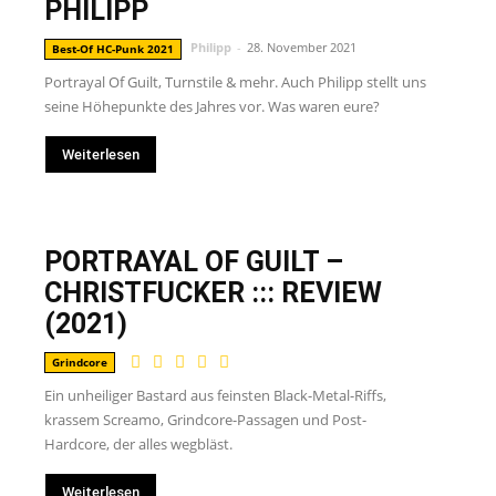
PHILIPP
Philipp
-
28. November 2021
Best-Of HC-Punk 2021
Portrayal Of Guilt, Turnstile & mehr. Auch Philipp stellt uns
seine Höhepunkte des Jahres vor. Was waren eure?
Weiterlesen
PORTRAYAL OF GUILT –
CHRISTFUCKER ::: REVIEW
(2021)
Grindcore
Ein unheiliger Bastard aus feinsten Black-Metal-Riffs,
krassem Screamo, Grindcore-Passagen und Post-
Hardcore, der alles wegbläst.
Weiterlesen