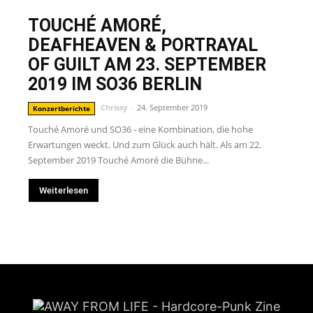
TOUCHÉ AMORÉ,
DEAFHEAVEN & PORTRAYAL
OF GUILT AM 23. SEPTEMBER
2019 IM SO36 BERLIN
Chrissy
-
24. September 2019
Konzertberichte
Touché Amoré und SO36 - eine Kombination, die hohe
Erwartungen weckt. Und zum Glück auch hält. Als am 22.
September 2019 Touché Amoré die Bühne...
Weiterlesen