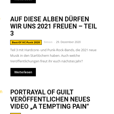
AUF DIESE ALBEN DÜRFEN
WIR UNS 2021 FREUEN – TEIL
3
Simon
-
29. Dezember 2020
Best-Of HC-Punk 2020
Teil 3 mit Hardcore- und Punk-Rock-Bands, die 2021 neue
Musik in den Startlöchern haben. Auch welche
Veröffentlichungen freut ihr euch nächstes Jahr?
Weiterlesen
PORTRAYAL OF GUILT
VERÖFFENTLICHEN NEUES
VIDEO „A TEMPTING PAIN“