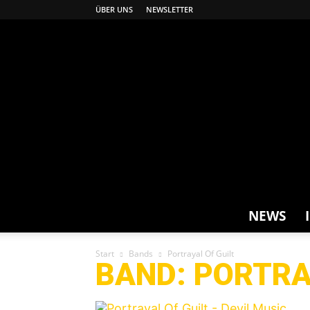
ÜBER UNS
NEWSLETTER
NEWS
Start
Bands
Portrayal Of Guilt
BAND: PORTRA