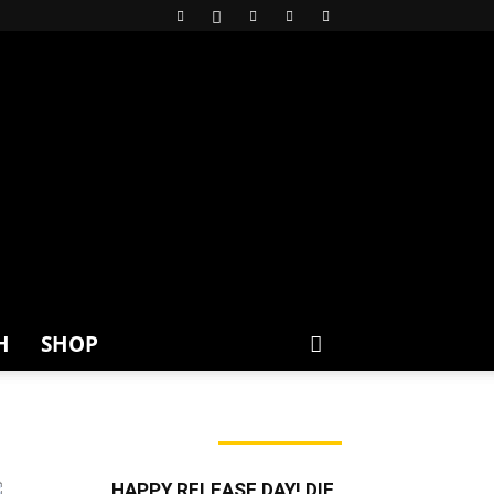
H
SHOP
ERADE ANGESAGT
HAPPY RELEASE DAY! DIE