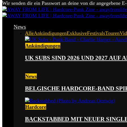
Wir senden dir ein Passwort an deine von dir angegebene E
News
Alle
Ankündigungen
Exklusive
Festivals
Touren
Vid
Ankündigungen
UK SUBS SIND 2026 UND 2027 AUF
News
BELGISCHE HARDCORE-BAND SPI
Hardcore
BACKSTABBED MIT NEUER SINGLE