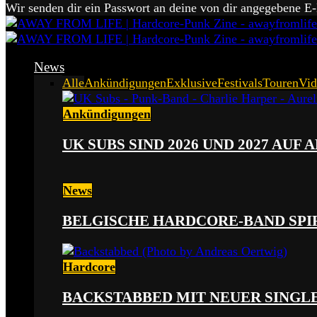
Wir senden dir ein Passwort an deine von dir angegebene E
News
Alle
Ankündigungen
Exklusive
Festivals
Touren
Vid
Ankündigungen
UK SUBS SIND 2026 UND 2027 AUF
News
BELGISCHE HARDCORE-BAND SPI
Hardcore
BACKSTABBED MIT NEUER SINGLE