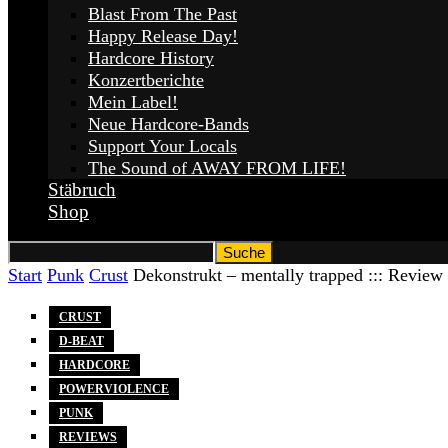
Blast From The Past
Happy Release Day!
Hardcore History
Konzertberichte
Mein Label!
Neue Hardcore-Bands
Support Your Locals
The Sound of AWAY FROM LIFE!
Stäbruch
Shop
Start
Punk
Crust
Dekonstrukt – mentally trapped ::: Review
CRUST
D-BEAT
HARDCORE
POWERVIOLENCE
PUNK
REVIEWS