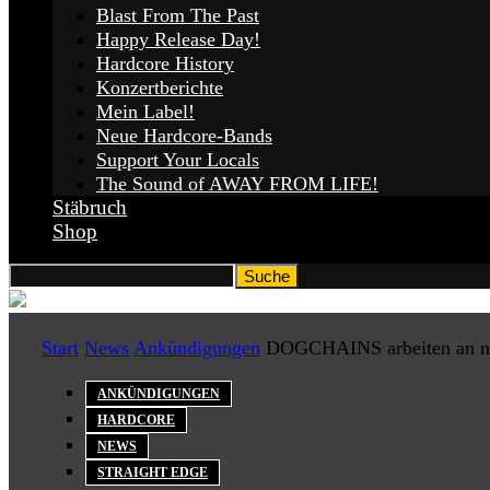
Blast From The Past
Happy Release Day!
Hardcore History
Konzertberichte
Mein Label!
Neue Hardcore-Bands
Support Your Locals
The Sound of AWAY FROM LIFE!
Stäbruch
Shop
Start
News
Ankündigungen
DOGCHAINS arbeiten an n
ANKÜNDIGUNGEN
HARDCORE
NEWS
STRAIGHT EDGE