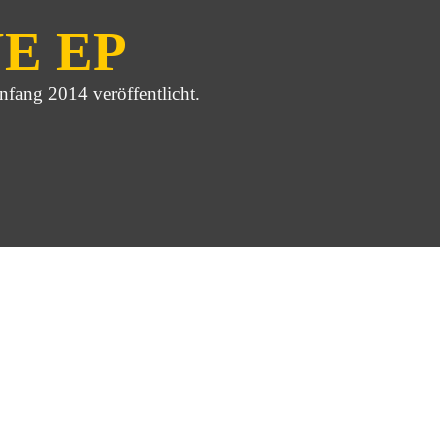
E EP
nfang 2014 veröffentlicht.
s sie derzeit an neue Songs für eine EP arbeiten. Diese