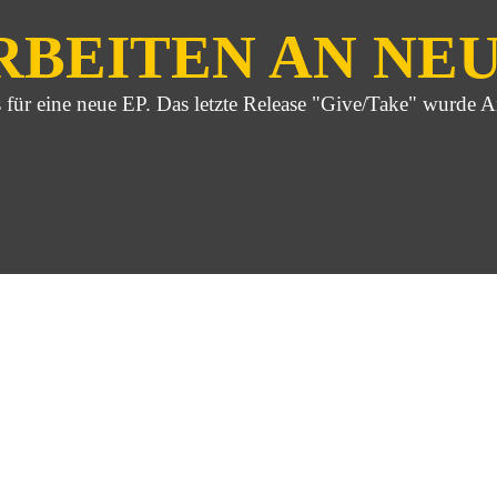
BEITEN AN NEU
für eine neue EP. Das letzte Release "Give/Take" wurde A
/Take. Die Band gab nun auf ihrer Facebook-Seite bekannt, das