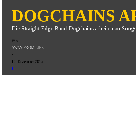
DOGCHAINS AR
Die Straight Edge Band Dogchains arbeiten an Songs 
Von
AWAY FROM LIFE
-
10. Dezember 2015
1
Dogchains
veröffentlichten 2014 ihre bisher letzte EP Give
sollen Anfang 2016 aufgenommen werden.
Hier das Statement der Band: