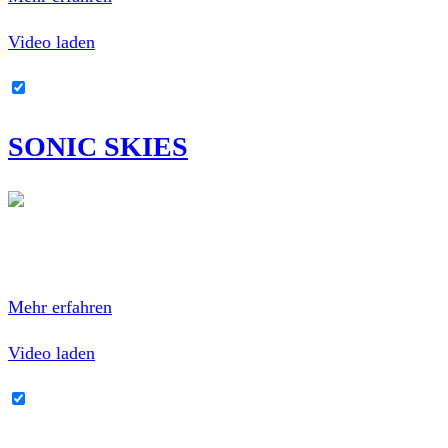
Video laden
YouTube-Inhalte immer entsperren
SONIC SKIES
Mit dem Laden des Videos akzeptierst du die
Datenschutzerklärung von YouTube.
Mehr erfahren
Video laden
YouTube-Inhalte immer entsperren