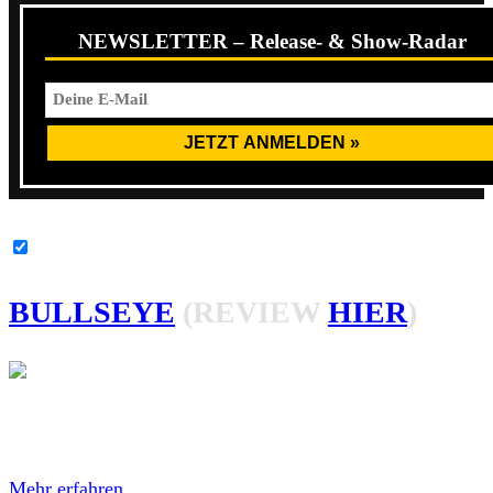
NEWSLETTER – Release- & Show-Radar
YouTube-Inhalte immer entsperren
BULLSEYE
(REVIEW
HIER
)
Mit dem Laden des Videos akzeptierst du die
Datenschutzerklärung von YouTube.
Mehr erfahren