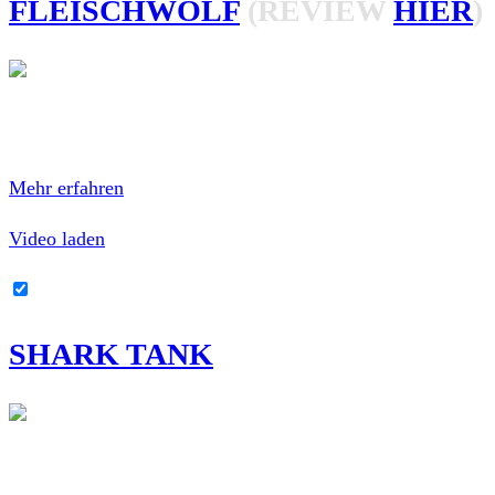
FLEISCHWOLF
(REVIEW
HIER
)
Mit dem Laden des Videos akzeptierst du die
Datenschutzerklärung von YouTube.
Mehr erfahren
Video laden
YouTube-Inhalte immer entsperren
SHARK TANK
Mit dem Laden des Videos akzeptierst du die