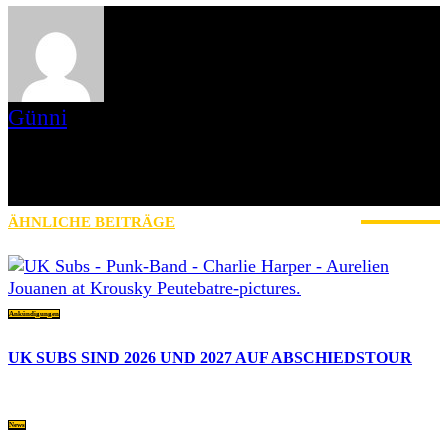
Günni
Ich bin Günni, seit Mai 2017 bei AWAY FROM LIFE am Start und
schreibe Reviews und mache Videointerviews. Hobbies habe ich
nicht, ich mache einfach. Ich mag Musik, Genre ist ein Quälbegriff,
aber notwendig.
ÄHNLICHE BEITRÄGE
MEHR VOM AUTOR
Ankündigungen
UK SUBS SIND 2026 UND 2027 AUF ABSCHIEDSTOUR
News