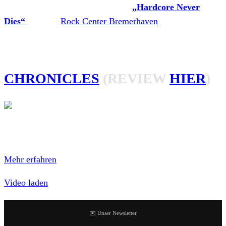
Bereits zum dritten Mal findet das
„Hardcore Never
Dies“
statt. Im
Rock Center Bremerhaven
wird am 08.
Februar 2020 das Tanzbein geschwungen und der Kopp
mal ordentlich durchgeschüttelt. Mit von der Partie sind:
CHRONICLES
(REVIEW
HIER
)
Mit dem Laden des Videos akzeptierst du die
Datenschutzerklärung von YouTube.
Mehr erfahren
Video laden
✉️ Unser Newsletter