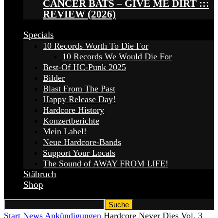
CANCER BATS – GIVE ME DIRT :::
REVIEW (2026)
Specials
10 Records Worth To Die For
10 Records We Would Die For
Best-Of HC-Punk 2025
Bilder
Blast From The Past
Happy Release Day!
Hardcore History
Konzertberichte
Mein Label!
Neue Hardcore-Bands
Support Your Locals
The Sound of AWAY FROM LIFE!
Stäbruch
Shop
Start
News
Ankündigungen
Hardcore Never Dies Vol. 3