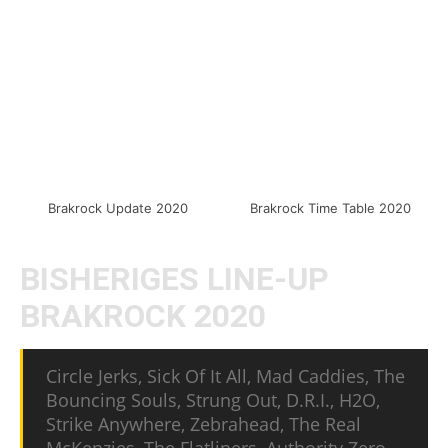
Bandveröffentlichungen fast gleich auf.
So versprechen die bisher veröffentlichten
Bands wirklich ein fulminantes Festival und ein
paar freie Plätze gibt es ja auch noch.
Brakrock Update 2020
Brakrock Time Table 2020
BISHERIGES LINE-UP
BRAKROCK 2020
Circle Jerks, Sick Of It All, Mad Caddies, The
Bouncing Souls, Strung Out, D.R.I., H2O,
Strike Anywhere, Zebrahead, The Real