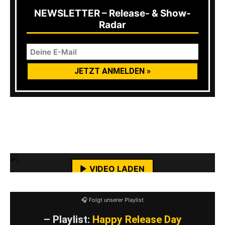
NEWSLETTER – Release- & Show-
Radar
Das Brakrock-Ticket gibt es für 73,79 Euro zzgl.
Mit dem Laden des Videos akzeptierst du die
12,00 Euro Camping.
Datenschutzerklärung von YouTube.
Mehr erfahren
VIDEO LADEN
YouTube-Inhalte immer entsperren
🎧 Folgt unserer Playlist
– Playlist:
Happy Release Day