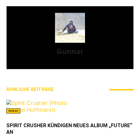
Gunnar
I LIVE ON A BIG ROCK - CALLED PUNK-ROCK
ÄHNLICHE BEITRÄGE
MEHR VOM AUTOR
Hardcore
SPIRIT CRUSHER KÜNDIGEN NEUES ALBUM „FUTURE“
AN