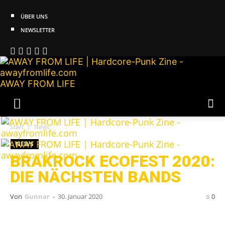
ÜBER UNS
NEWSLETTER
AWAY FROM LIFE
Start
News
NEWS
BRAKROCK ECOFEST 2020:
DIE NÄCHSTEN BANDS
Von
Gunnar
-
30. Januar 2020
0