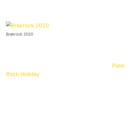
Brakrock 2020
Bisher galt das
Brakrock Ecofest
immer etwas
wie der oder die kleine Schwippsschwager*in
der in Tolmin (Slowenien) stattfindenden
Punk
Rock Holiday
.
Der Grund hierfür lag nicht zuletzt an der nahen
terminlichen Lage und dem daraus
resultierenden ähnlichen Line-Up. Trotz der
Ähnlichkeit war das Brakrock aber eigentlich
immer eine Spur schlechter aufgestellt, was sich
aber in diesem Jahr zu ändern scheint, denn
das Brakrock zieht nach den letzten