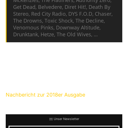
McKenzies, The Flatliners, Authority Zero,
Get Dead, Belvedere, Diret Hit!, Death By
Stereo, Red City Radio, DYS F.O.D, Chaser,
The Drowns, Toxic Shock, The Decline,
Venomous Pinks, Downway Altitude,
Drunktank, Hetze, The Old Wives, …
Wer also verpasst hat sich rechtzeitig um
Tickets für die Punk Rock Holiday zu bemühen,
der oder die sollte das Brakrock im Belgischen
Duffel einmal ins Auge fassen, denn auch dieses
ist wirklich einer Reise wert, wie ihr in unserem
Nachbericht zur 2018er Ausgabe
auch noch
einmal nachlesen könnt.
✉️ Unser Newsletter