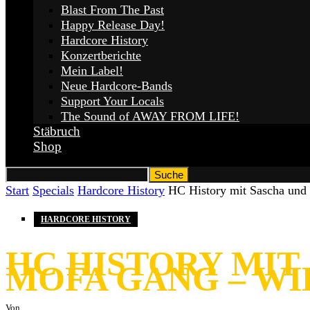
Blast From The Past
Happy Release Day!
Hardcore History
Konzertberichte
Mein Label!
Neue Hardcore-Bands
Support Your Locals
The Sound of AWAY FROM LIFE!
Stäbruch
Shop
Start
Specials
Hardcore History
HC History mit Sascha und
HARDCORE HISTORY
HC HISTORY MIT
MOFA GANG – WI
Von