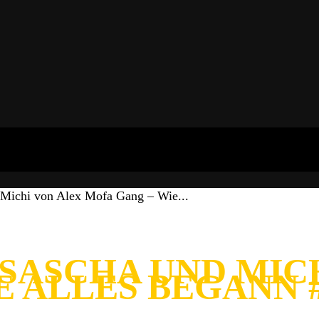
 Michi von Alex Mofa Gang – Wie...
 SASCHA UND MIC
E ALLES BEGANN 