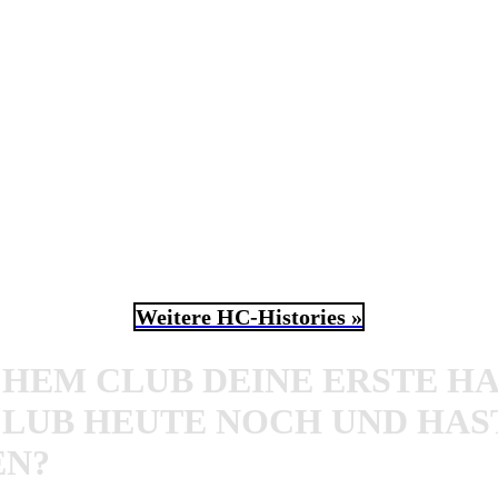
e! Wir sprachen anlässlich des neuen
Alex Mofa Gang
Album
 Szene gekommen sind.
Weitere HC-Histories »
HEM CLUB DEINE ERSTE HA
LUB HEUTE NOCH UND HAST
N?