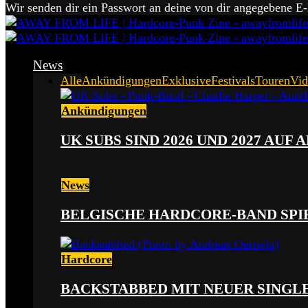
Wir senden dir ein Passwort an deine von dir angegebene E
News
Alle
Ankündigungen
Exklusive
Festivals
Touren
Vid
Ankündigungen
UK SUBS SIND 2026 UND 2027 AUF
News
BELGISCHE HARDCORE-BAND SPI
Hardcore
BACKSTABBED MIT NEUER SINGLE