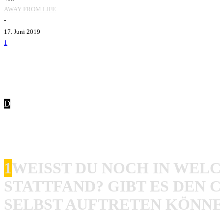
AWAY FROM LIFE
-
17. Juni 2019
1
D
ie erste Show, die erste Platte und seine größten Einflüss
über Ihre Hardcore-Punk-Roots und wie sie zur Musik und
1
WEISST DU NOCH IN WELC
TATTFAND? GIBT ES DEN C
ELBST AUFTRETEN KÖNNE