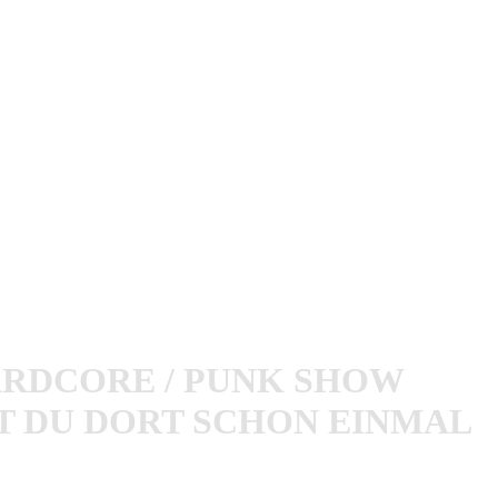
s
Ende offen
mit Sänger
Sascha
und Schlagzeuger
Michi
RDCORE / PUNK SHOW S
 DU DORT SCHON EINMAL S