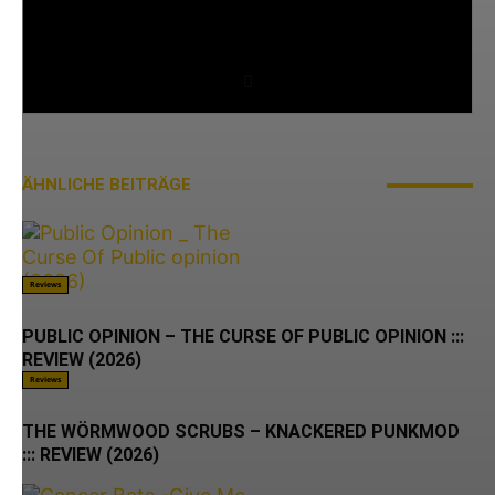
oder zumindest daran angrenzen. Meine All-Time
Lieblingsbands sind Sick Of It All, Misfits, Ramones,
Agnostic Front, und Slipknot. Hardcore lives!
ÄHNLICHE BEITRÄGE
MEHR VOM AUTOR
Reviews
PUBLIC OPINION – THE CURSE OF PUBLIC OPINION :::
REVIEW (2026)
Reviews
THE WÖRMWOOD SCRUBS – KNACKERED PUNKMOD
::: REVIEW (2026)