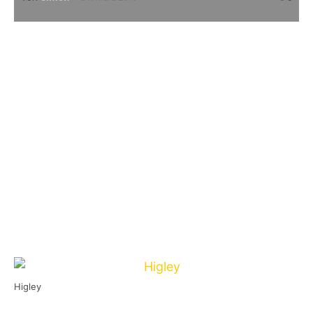
H
IGLEY
ist eine Punk-Rock Band um Bill
Stevenson, der unter anderem als
Schlagzeuger von
Descendents
,
All
oder auch
Black Flag
bekannt ist, die sich 2008
gründete und mit den gleichnamigen Higley
2017 nun geschlagene neun Jahre später ihr
Debütalbum
Higley
auf Dead Serious
Recordings veröffentlicht.
Higley