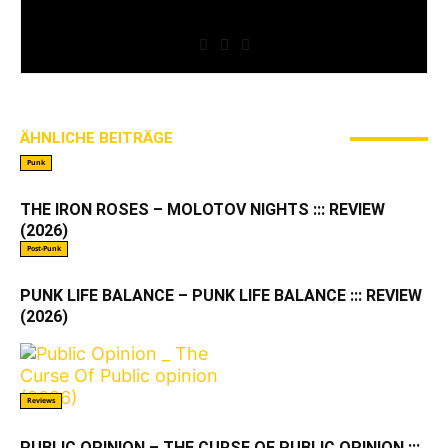
» Thin Ice » Das Gelbe vom Oi! » Stäbruch Fest »
Gimme Some Action Shows
ÄHNLICHE BEITRÄGE
MEHR VOM AUTOR
Punk
THE IRON ROSES – MOLOTOV NIGHTS ::: REVIEW
(2026)
Post-Punk
PUNK LIFE BALANCE – PUNK LIFE BALANCE ::: REVIEW
(2026)
Reviews
PUBLIC OPINION – THE CURSE OF PUBLIC OPINION :::