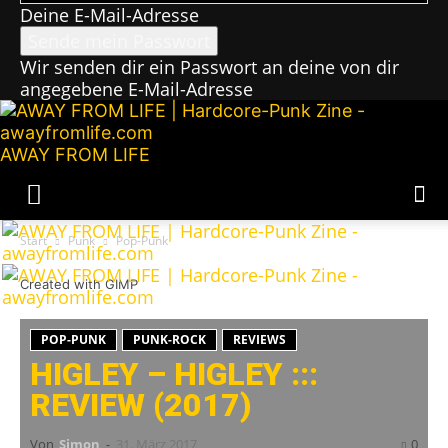
Deine E-Mail-Adresse
Wir senden dir ein Passwort an deine von dir
angegebene E-Mail-Adresse
AWAY FROM LIFE
Start
Punk
Pop-Punk
Created with GIMP
POP-PUNK
PUNK-ROCK
REVIEWS
HIGLEY – HIGLEY :::
REVIEW (2017)
Von
Simon
-
31. März 2017
0