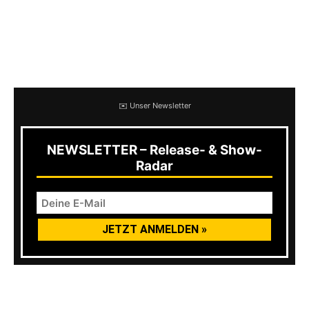
unterscheidet sich quasi nur dadurch, dass bei
HIGLEY nicht Milo’s unverwechselbare Stimme
am Werk ist. James Menefee macht seinen Job
jedoch auch großartig.
✉️ Unser Newsletter
NEWSLETTER – Release- & Show-
Radar
Bleibt zu hoffen, dass dieses Projekt die