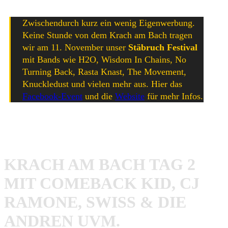
Spaß gemacht!
Zwischendurch kurz ein wenig Eigenwerbung.
Keine Stunde von dem Krach am Bach tragen
wir am 11. November unser
Stäbruch Festival
mit Bands wie H2O, Wisdom In Chains, No
Turning Back, Rasta Knast, The Movement,
Knuckledust und vielen mehr aus. Hier das
Facebook-Event
und die
Website
für mehr Infos.
Stäbruch Banner auf dem Krach am Bach!
KRACH AM BACH TAG 2
MIT COMEBACK KID, CJ
RAMONE, SWISS & DIE
ANDREN UVM.