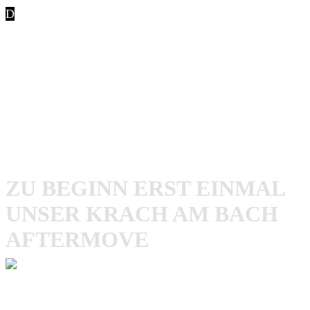
D
as nunmehr 12.
Krach am Bach Festival
wird am 7.
und 8. Juli 2017 am Sportgelände in
Prölsdorf
stattfinden.
Im Laufe der letzten Jahre entwickelte sich das Festival im
beschaulichen Örtchen zu einer Open Air Institution weit
über den Steigerwald hinaus. Wiederum werden Fans
unterschiedlichster subkultureller Musikspielarten von
Punk über Ska und Hardcore bis Rap gleichermaßen
bedient.
ZU BEGINN ERST EINMAL
UNSER KRACH AM BACH
AFTERMOVE
Mit dem Laden des Videos akzeptierst du die