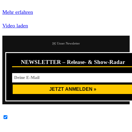
Datenschutzerklärung von YouTube.
Mehr erfahren
Video laden
✉️ Unser Newsletter
NEWSLETTER – Release- & Show-Radar
YouTube-Inhalte immer entsperren
Am 07. und 08. Juli stieg nunmehr zum 12ten Mal das