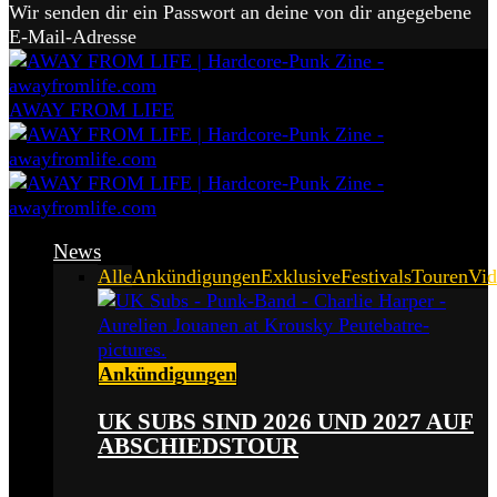
Wir senden dir ein Passwort an deine von dir angegebene
E-Mail-Adresse
AWAY FROM LIFE
News
Alle
Ankündigungen
Exklusive
Festivals
Touren
Vid
Ankündigungen
UK SUBS SIND 2026 UND 2027 AUF
ABSCHIEDSTOUR