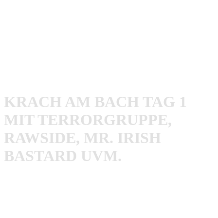
offen und fuhr die volle Brandbreite aus der Subkultur auf.
Nachdem Prölsdorf noch am Donnerstag von schweren
Regenfällen und Gewittern aufgesucht wurde, war an den
beiden Festivaltagen selbst rund um die Uhr strahlender
Sonnenschein angesagt. Die Weichen für die große Party
waren also gestellt!
KRACH AM BACH TAG 1
MIT TERRORGRUPPE,
RAWSIDE, MR. IRISH
BASTARD UVM.
Headliner des ersten Festivaltages waren die Berliner
Aggropunks von
Terrorgruppe
, die einmal mehr ihre
unglaubliche Spielfreude unter Beweis stellten. Die Jungs