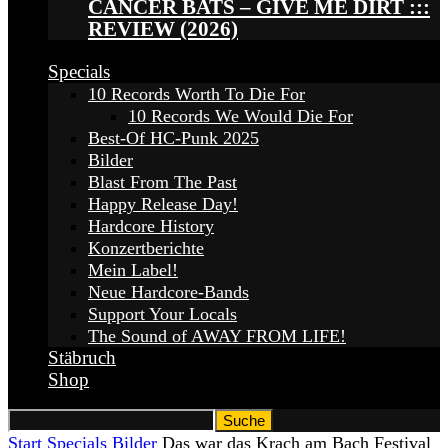
CANCER BATS – GIVE ME DIRT :::
REVIEW (2026)
Specials
10 Records Worth To Die For
10 Records We Would Die For
Best-Of HC-Punk 2025
Bilder
Blast From The Past
Happy Release Day!
Hardcore History
Konzertberichte
Mein Label!
Neue Hardcore-Bands
Support Your Locals
The Sound of AWAY FROM LIFE!
Stäbruch
Shop
Start
Specials
Bilder
Das war das Krach am Bach Festival