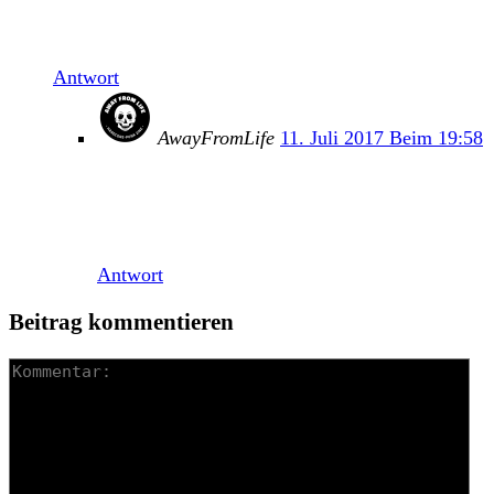
Ähm…. WASTED!!! Crispy Jones waren natürlich
spitze. Die gehören ja fast schon zum Inventar
Antwort
AwayFromLife
11. Juli 2017 Beim 19:58
Die wurden leider verpasst… Kann aber aus
den vergangenen Jahren bestätigen, dass die
spitze sind! (Simon)
Antwort
Beitrag kommentieren