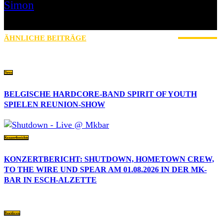
Simon
» Thin Ice » Das Gelbe vom Oi! » Stäbruch Fest » Gimme Some
Action Shows
ÄHNLICHE BEITRÄGE
MEHR VOM AUTOR
News
BELGISCHE HARDCORE-BAND SPIRIT OF YOUTH
SPIELEN REUNION-SHOW
Konzertberichte
KONZERTBERICHT: SHUTDOWN, HOMETOWN CREW,
TO THE WIRE UND SPEAR AM 01.08.2026 IN DER MK-
BAR IN ESCH-ALZETTE
Beatdown