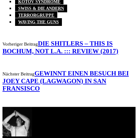
KOTOV SYNDROME
SWISS & DIE ANDERN
TERRORGRUPPE
WAVING THE GUNS
DIE SHITLERS – THIS IS
Vorheriger Beitrag
BOCHUM, NOT L.A. ::: REVIEW (2017)
GEWINNT EINEN BESUCH BEI
Nächster Beitrag
JOEY CAPE (LAGWAGON) IN SAN
FRANSISCO