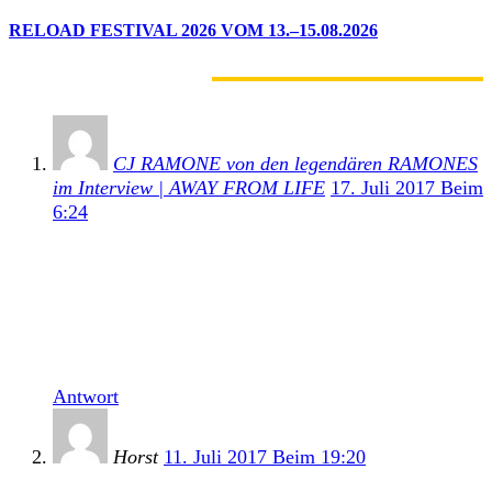
RELOAD FESTIVAL 2026 VOM 13.–15.08.2026
3 KOMMENTARE
CJ RAMONE von den legendären RAMONES
im Interview | AWAY FROM LIFE
17. Juli 2017 Beim
6:24
[…] Jahr das neue Studioalbum American Beauty.
Während seiner Europa-Tour fingen wir C.J. auf
dem Krach am Bach Festival in Prölsdorf ab, um ihn
ein paar Fragen zu seinem musikalischen Werdegang
zu […]
Antwort
Horst
11. Juli 2017 Beim 19:20