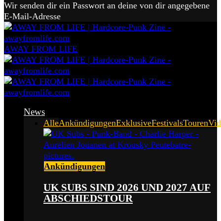
Wir senden dir ein Passwort an deine von dir angegebene
E-Mail-Adresse
AWAY FROM LIFE
News
Alle
Ankündigungen
Exklusive
Festivals
Touren
Vid
Ankündigungen
UK SUBS SIND 2026 UND 2027 AUF
ABSCHIEDSTOUR