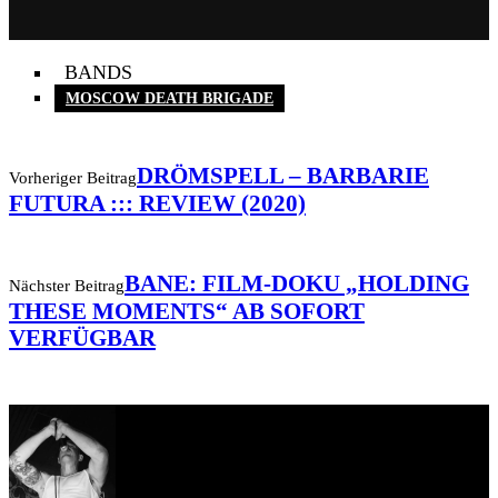
BANDS
MOSCOW DEATH BRIGADE
DRÖMSPELL – BARBARIE
Vorheriger Beitrag
FUTURA ::: REVIEW (2020)
BANE: FILM-DOKU „HOLDING
Nächster Beitrag
THESE MOMENTS“ AB SOFORT
VERFÜGBAR