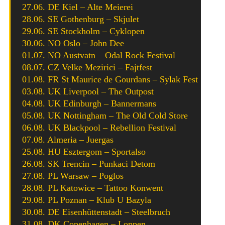
27.06. DE Kiel – Alte Meierei
28.06. SE Gothenburg – Skjulet
29.06. SE Stockholm – Cyklopen
30.06. NO Oslo – John Dee
01.07. NO Austvatn – Odal Rock Festival
08.07. CZ Velke Mezirici – Fajtfest
01.08. FR St Maurice de Gourdans – Sylak Fest
03.08. UK Liverpool – The Outpost
04.08. UK Edinburgh – Bannermans
05.08. UK Nottingham – The Old Cold Store
06.08. UK Blackpool – Rebellion Festival
07.08. Almeria – Juergas
25.08. HU Esztergom – Sportalso
26.08. SK Trencin – Punkaci Detom
27.08. PL Warsaw – Poglos
28.08. PL Katowice – Tattoo Konwent
29.08. PL Poznan – Klub U Bazyla
30.08. DE Eisenhüttenstadt – Steelbruch
31.08. DK Copenhagen – Loppen