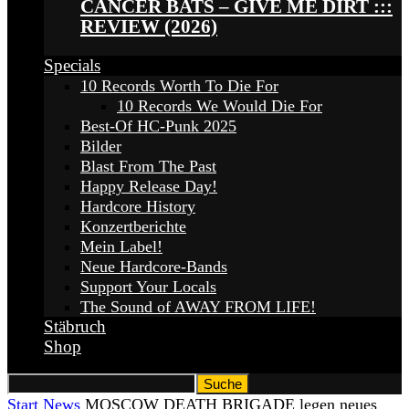
CANCER BATS – GIVE ME DIRT :::
REVIEW (2026)
Specials
10 Records Worth To Die For
10 Records We Would Die For
Best-Of HC-Punk 2025
Bilder
Blast From The Past
Happy Release Day!
Hardcore History
Konzertberichte
Mein Label!
Neue Hardcore-Bands
Support Your Locals
The Sound of AWAY FROM LIFE!
Stäbruch
Shop
Start
News
MOSCOW DEATH BRIGADE legen neues