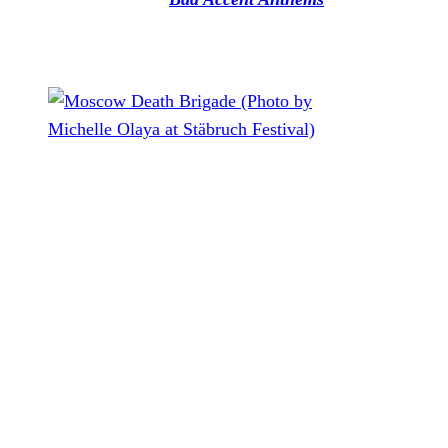
April diesen Jahrs über Fire And Flames Music und Rebel
Sound Records erschienen war.
Moscow Death Brigade (Photo by Michelle Olaya at
Stäbruch Festival)
Die Skimasken-tragende „Circle-Pit-Hip-Hop-Combo“ aus
Moskau musste ihre eigentlich für April geplante Tour erst
vor kurzem erneut verschieben. Einige Termine waren
eigentlich noch für dieses Jahr geplant gewesen, die
aufgrund der weiter anhaltenden Pandemie jedoch auch
nicht stattfinden müssen. Moscow Death Brigade startet
somit ab dem Frühjahr 2021 einen nächsten Versuch, bei
den wir nur hoffen, dass es dann endlich klappt. Die über