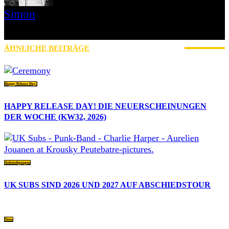
Simon
» Thin Ice » Das Gelbe vom Oi! » Stäbruch Fest » Gimme Some
Action Shows
ÄHNLICHE BEITRÄGE
MEHR VOM AUTOR
Happy Release Day!
HAPPY RELEASE DAY! DIE NEUERSCHEINUNGEN
DER WOCHE (KW32, 2026)
Ankündigungen
UK SUBS SIND 2026 UND 2027 AUF ABSCHIEDSTOUR
News