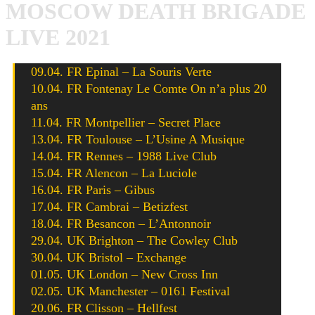
MOSCOW DEATH BRIGADE
LIVE 2021
09.04. FR Epinal – La Souris Verte
10.04. FR Fontenay Le Comte On n’a plus 20
ans
11.04. FR Montpellier – Secret Place
13.04. FR Toulouse – L’Usine A Musique
14.04. FR Rennes – 1988 Live Club
15.04. FR Alencon – La Luciole
16.04. FR Paris – Gibus
17.04. FR Cambrai – Betizfest
18.04. FR Besancon – L’Antonnoir
29.04. UK Brighton – The Cowley Club
30.04. UK Bristol – Exchange
01.05. UK London – New Cross Inn
02.05. UK Manchester – 0161 Festival
20.06. FR Clisson – Hellfest