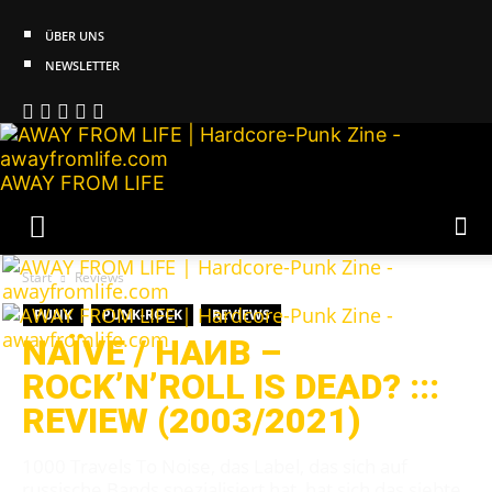
ÜBER UNS
NEWSLETTER
AWAY FROM LIFE
Start
Reviews
PUNK
PUNK-ROCK
REVIEWS
NAÏVE / НАИВ –
ROCK’N’ROLL IS DEAD? :::
REVIEW (2003/2021)
1000 Travels To Noise, das Label, das sich auf
russische Bands spezialisiert hat, hat sich das siebte