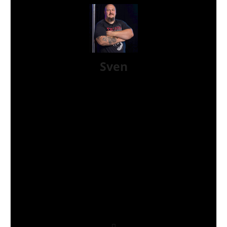
Sven
Moin! Ich bin Sven aus der Nähe von Hamburg,
72er Jahrgang und seit über 20 Jahren glücklich
verheiratet. Ich bin seit Sommer 2018 bei AWAY
FROM LIFE und mache hauptsächlich Konzertfotos,
Reviews und Interviews. Wenn ich nicht meinem
„normalen“ Job nachgehe oder für AWAY FROM
LIFE schreibe, könnt ihr mich entweder im Stadion
beim FC. St. Pauli, auf Konzerten, beim
Fotografieren oder beim Sport treffen. Bei
letzterem schlägt mein Herz für‘s Boxen und
Kraftsport. Ich liebe NYHC, bin aber auch für viele
andere Genre offen, die zu unserer Szene gehören
oder zumindest daran angrenzen. Meine All-Time
Lieblingsbands sind Sick Of It All, Misfits, Ramones,
Agnostic Front, und Slipknot. Hardcore lives!