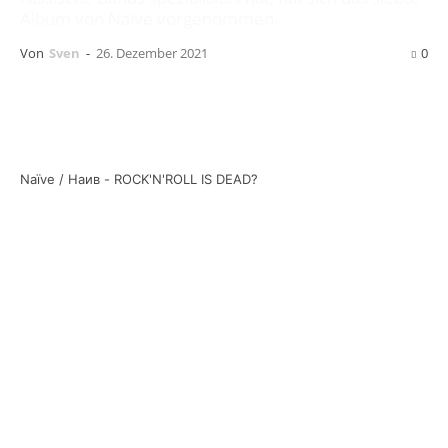
Album von Naïve vorgenommen.
Von
Sven
-
26. Dezember 2021
0
Naïve / Наив - ROCK'N'ROLL IS DEAD?
Auch das 2003 erschienene Album
Rock´n´Roll
is Dead?
der russischen Punk-Rock Band
Naïve
wird jetzt zum ersten Mal auf Vinyl
veröffentlicht.
1000 Travels To Noise
, das
Label, das sich auf russische Bands spezialisiert
hat und schon manche Perle aus Russland
hervorgezaubert hat, hat sich nun das siebente
Album der Band vorgenommen. In einer