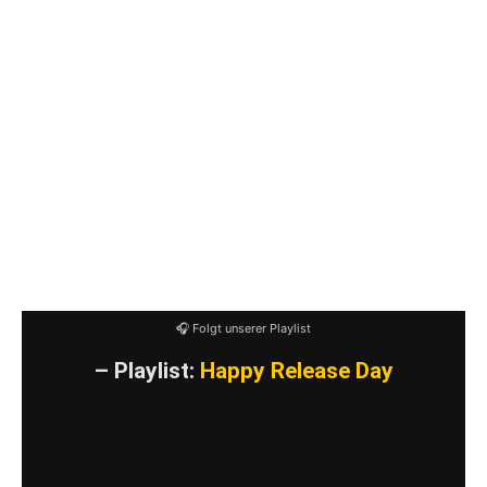
Rock’N’Roll is dead (Aquarium cover) / Рок-
Н-Ролл Мертв
He’s not in the workshop / А В Цеху Его Нет
C’est la vie (This is life) / Сэ-Ля-Ви (Такова
Жизнь)
The Power Of The Night – The Power Of
The Day / Сила Ночи – Сила Дня
One Day / Один День
🎧 Folgt unserer Playlist
– Playlist:
Happy Release Day