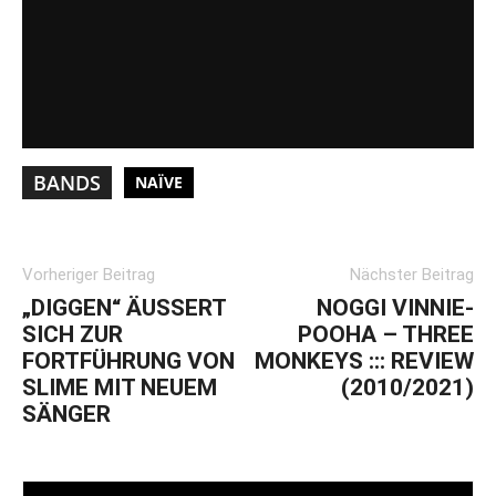
BANDS
NAÏVE
Vorheriger Beitrag
Nächster Beitrag
„DIGGEN“ ÄUSSERT S
NOGGI VINNIE-
ICH ZUR F
POOHA – THREE
ORTFÜHRUNG VON S
MONKEYS ::: REVIEW
LIME MIT NEUEM S
(2010/2021)
ÄNGER