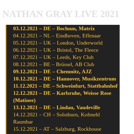
NATHAN GRAY LIVE 2021
03.12.2021 – DE – Bochum, Matrix
04.12.2021 – NL – Eindhoven, Effenaar
05.12.2021 – UK – London, Underworld
06.12.2021 – UK – Bristol, The Fleece
07.12.2021 – UK – Leeds, Key Club
08.12.2021 – BE – Brüssel, AB Club
09.12.2021 – DE – Chemnitz, AJZ
10.12.2021 – DE – Hannover, Musikzentrum
11.12.2021 – DE – Schweinfurt, Stattbahnhof
12.12.2021 – DE – Karlsruhe, Weisse Rose
(Matinee)
13.12.2021 – DE – Lindau, Vaudeville
14.12.2021 – CH – Solothurn, Kofmehl
Raumbar
15.12.2021 – AT – Salzburg, Rockhouse