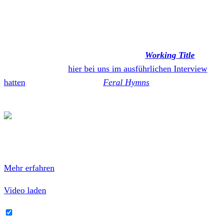
Seine für März angekündigte Solo Tour wurde auf
Dezember verschoben. Die neuen Termine findet ihr
nachfolgend. Nathan Gray veröffentlichte erst Anfang
letzten Jahres sein zweites Solo-Album
Working Title
, zu
dem wir ihn auch
hier bei uns im ausführlichen Interview
hatten
. Der Nachfolger von
Feral Hymns
(2018) erschien
über
End Hits Records
.
Mit dem Laden des Videos akzeptierst du die
Datenschutzerklärung von YouTube.
Mehr erfahren
Video laden
YouTube-Inhalte immer entsperren