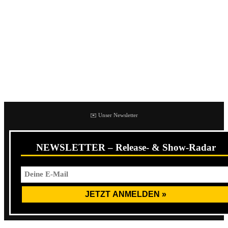
seine Eastcoast-Einflüsse nicht leugnet und sich in
Playlisten gerne zwischen The Loved Ones, Lawrence
Arms oder eben Boysetsfire einsortiert.
Nathan Gray gab bereits zu Beginn des Jahres bekannt,
dass noch 2021 ein neues Album mit dem Titel
Rebel
Songs
erscheinen soll.
✉️ Unser Newsletter
NEWSLETTER – Release- & Show-Radar