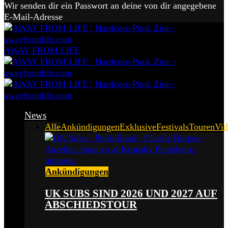
Wir senden dir ein Passwort an deine von dir angegebene
E-Mail-Adresse
AWAY FROM LIFE
News
Alle
Ankündigungen
Exklusive
Festivals
Touren
Vid
Ankündigungen
UK SUBS SIND 2026 UND 2027 AUF
ABSCHIEDSTOUR