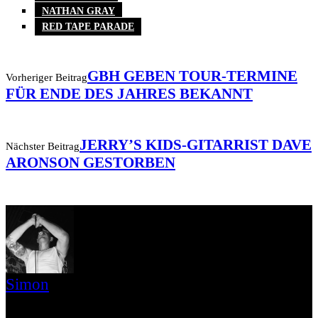
NATHAN GRAY
RED TAPE PARADE
GBH GEBEN TOUR-TERMINE
Vorheriger Beitrag
FÜR ENDE DES JAHRES BEKANNT
JERRY’S KIDS-GITARRIST DAVE
Nächster Beitrag
ARONSON GESTORBEN
Simon
» Thin Ice » Das Gelbe vom Oi! » Stäbruch Fest » Gimme Some
Action Shows