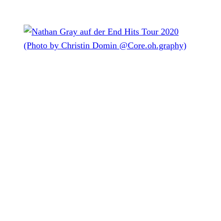
Nathan Gray auf der End Hits Tour 2020 (Photo by Christin
Domin @Core.oh.graphy)
Nathan Gray
präsentiert uns mit
What You Mean
eine
neue Single, die gleich eine zweifache Hommage ist. So
würdigt der
Boysetsfire
-Frontmann zum einen seinen vor
Jahren verstorbenen Freund
Wauz
(
Red Tape Parade
),
indem er dessen einst geschriebenen Song vollendet, zum
anderen widmet er sich mit
What You Mean
einfühlsam der
LGBTQ-Community.
Heraus gekommen ist ein catchiger Punk-Rock-Song, der