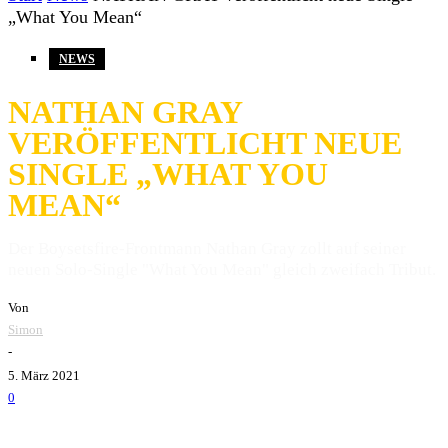
„What You Mean“
NEWS
NATHAN GRAY
VERÖFFENTLICHT NEUE
SINGLE „WHAT YOU
MEAN“
Der Boysetsfire-Frontmann Nathan Gray zollt auf seiner
neuen Solo-Single "What You Mean" gleich zweifach Tribut.
Von
Simon
-
5. März 2021
0