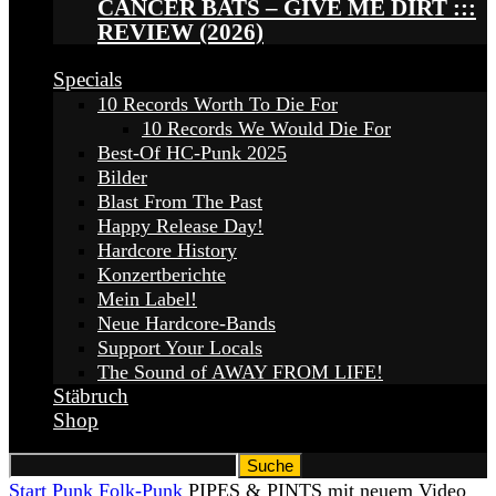
CANCER BATS – GIVE ME DIRT :::
REVIEW (2026)
Specials
10 Records Worth To Die For
10 Records We Would Die For
Best-Of HC-Punk 2025
Bilder
Blast From The Past
Happy Release Day!
Hardcore History
Konzertberichte
Mein Label!
Neue Hardcore-Bands
Support Your Locals
The Sound of AWAY FROM LIFE!
Stäbruch
Shop
Start
Punk
Folk-Punk
PIPES & PINTS mit neuem Video