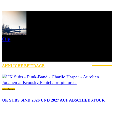
Ole
Mein Name ist Ole, Jahrgang 1979 und ich komme aus der Nähe
von Schweinfurt. Ich bin seit 2017 bei AWAY FROM LIFE und
zuständig für News, Reviews, Interviews, Konzertberichte und
betreue außerdem unseren Instagram-Account mit.
ÄHNLICHE BEITRÄGE
MEHR VOM AUTOR
Ankündigungen
UK SUBS SIND 2026 UND 2027 AUF ABSCHIEDSTOUR