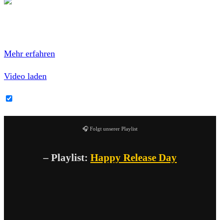
Mit dem Laden des Videos akzeptierst du die
Datenschutzerklärung von YouTube.
Mehr erfahren
Video laden
YouTube-Inhalte immer entsperren
🎧 Folgt unserer Playlist
– Playlist:
Happy Release Day