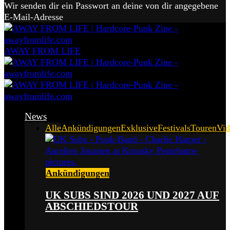
Wir senden dir ein Passwort an deine von dir angegebene
E-Mail-Adresse
AWAY FROM LIFE
News
Alle
Ankündigungen
Exklusive
Festivals
Touren
Vid
Ankündigungen
UK SUBS SIND 2026 UND 2027 AUF
ABSCHIEDSTOUR