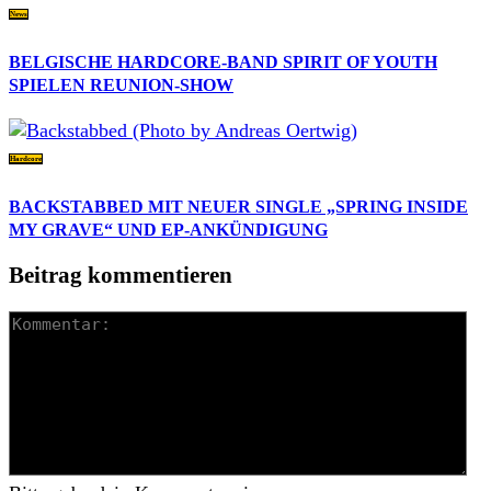
News
BELGISCHE HARDCORE-BAND SPIRIT OF YOUTH
SPIELEN REUNION-SHOW
Hardcore
BACKSTABBED MIT NEUER SINGLE „SPRING INSIDE
MY GRAVE“ UND EP-ANKÜNDIGUNG
Beitrag kommentieren