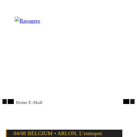
Ravagers
Mit dem Laden des Videos akzeptierst du die
Datenschutzerklärung von YouTube.
Die amerikanischen
Ravagers
kommen im April mit ihrem
Mehr erfahren
neuen Album zurück nach Europa.
✉️ Unser Newsletter
Das Album trägt den Titel
On The Loose
und erscheint am
05. April 2025 via Wanda Records und Spaghetty Town
NEWSLETTER – Release- & Show-Radar
Records.
Die Tourdaten sind wie folgt:
04/08 BELGIUM • ARLON, L’entrepot