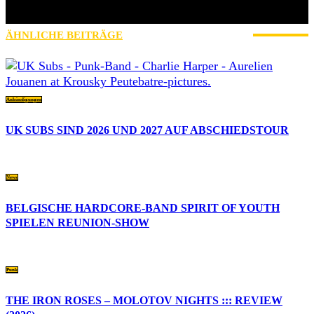
FROM LIFE. Bevor Iamhavoc leider offline gegangen ist, war ich
dort gemeinsam mit Gripweed tätig.
ÄHNLICHE BEITRÄGE
MEHR VOM AUTOR
Ankündigungen
UK SUBS SIND 2026 UND 2027 AUF ABSCHIEDSTOUR
News
BELGISCHE HARDCORE-BAND SPIRIT OF YOUTH
SPIELEN REUNION-SHOW
Punk
THE IRON ROSES – MOLOTOV NIGHTS ::: REVIEW