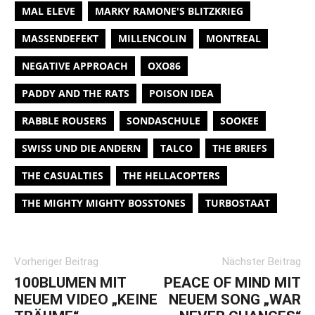
MAL ELEVE
MARKY RAMONE'S BLITZKRIEG
MASSENDEFEKT
MILLENCOLIN
MONTREAL
NEGATIVE APPROACH
OXO86
PADDY AND THE RATS
POISON IDEA
RABBLE ROUSERS
SONDASCHULE
SOOKEE
SWISS UND DIE ANDERN
TALCO
THE BRIEFS
THE CASUALTIES
THE HELLACOPTERS
THE MIGHTY MIGHTY BOSSTONES
TURBOSTAAT
Vorheriger Beitrag
Nächster Beitrag
100BLUMEN MIT
PEACE OF MIND MIT
NEUEM VIDEO „KEINE
NEUEM SONG „WAR