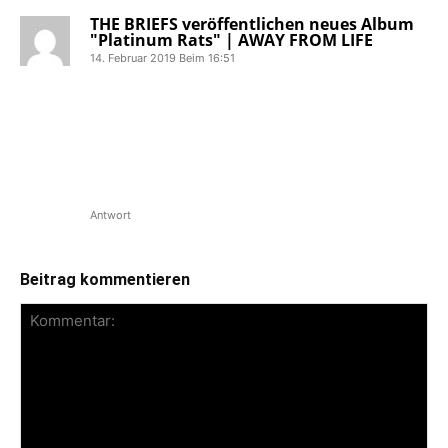
THE BRIEFS veröffentlichen neues Album
"Platinum Rats" | AWAY FROM LIFE
14. Februar 2019 Beim 16:51
[…] in Europa unterwegs. Für den
Sommer wurden The Briefs bereits für
die ersten Festivals wie dem Ruhrpott
Rodeo und Back To Future bestätigt,
bei denen demnächst weitere Termine
hinzukommen […]
Antwort
Beitrag kommentieren