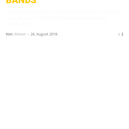
BANDS
Alle Informationen zum Ruhrpott Rodeo 2019, das
vom 05. bis 07. Juli 2019 in Hünxe bei Bottrop
stattfindet.
Von
Simon
-
26. August 2018
2
D
ie Zeiten, an dem das
Ruhrpott
Rodeo
ausschließlich an Pfingsten
stattgefunden hat, sind schon länger
vorbei. Nachdem das Open-Air in Hünxe bei
Bottrop 2016 einmalig sogar im August
ausgetragen wurde, scheint das Rodeo mit
Anfang Juli nun seinen neuen Stammtermin
gefunden so haben. So wir das Ruhrpott Rodeo