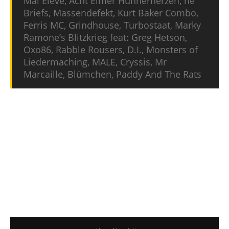
Mal Eleve, Acht Eimer Hühnerherzen, he
Briefs, Massendefekt, Kurt Baker Combo,
Ferris MC, Grindhouse, Turbostaat, Marky
Ramone’s Blitzkrieg feat: Greg Hetson,
Oxo86, Rabble Rousers, D.I., Monsters of
Liedermaching, MALE, Cryssis, Mr
Marcaille, Blümchen, Paddy And The Rats
Update 17. Juni 2019: Das Ruhrpott Rodeo hat
die letzten Bands für 2019 bekanntgeben. Das
Festival komplettieren werden
Paddy And The
Rats
,
Götz Widmann
und
Chefdenker
. Im Zuge
der letzten Ankündigung gibt es auch den
Running Order, der sich wirklich sehen lassen
kann: