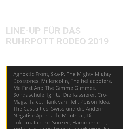
2019 vom 05. bis 07. Juli an altbekannter Stätte
stattfinden.
LINE-UP FÜR DAS
RUHRPOTT RODEO 2019
Alle bisherigen Bands in der Übersicht:
Agnostic Front, Ska-P, The Mighty Mighty
Bosstones, Millencolin, The hellacopters,
Me First And The Gimme Gimmes,
Sondaschule, Ignite, Die Kassierer, Cro-
Mags, Talco, Hank van Hell, Poison Idea,
The Casualties, Swiss und die Andern,
Negative Approach, Montreal, Die
Lokalmatadore, Sookee, Hammerhead,