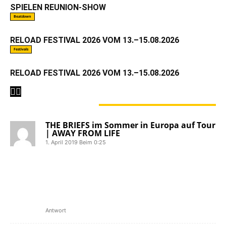
SPIELEN REUNION-SHOW
Beatdown
RELOAD FESTIVAL 2026 VOM 13.–15.08.2026
Festivals
RELOAD FESTIVAL 2026 VOM 13.–15.08.2026
2 KOMMENTARE
THE BRIEFS im Sommer in Europa auf Tour
| AWAY FROM LIFE
1. April 2019 Beim 0:25
[…] werden im Juli für einige Termine
nach Europa kommen. Unter anderem
stehen Festivalauftritte beim Ruhrpott
Rodeo und Back To Future an. Alle
Termine gibt es am […]
Antwort