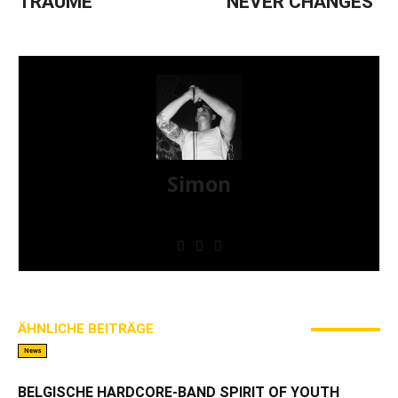
TRÄUME“
NEVER CHANGES“
Simon
» Thin Ice » Das Gelbe vom Oi! » Stäbruch Fest »
Gimme Some Action Shows
ÄHNLICHE BEITRÄGE
MEHR VOM AUTOR
News
BELGISCHE HARDCORE-BAND SPIRIT OF YOUTH