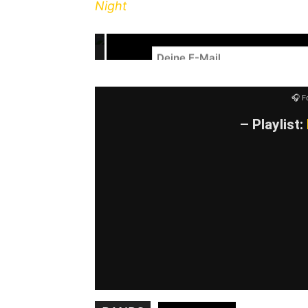
Night
.
NEWSLETTER – R
🎧 F
– Playlist:
YouTube-I