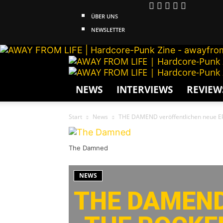
ÜBER UNS
NEWSLETTER
NEWS
INTERVIEWS
REVIEW
Start
News
THE DAMEND veröffentlichen neue EP 
The Damned
NEWS
THE DAMEND