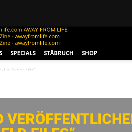
AWAY FROM LIFE
S
SPECIALS
STÄBRUCH
SHOP
„The Rockfield Files“
 VERÖFFENTLICHE