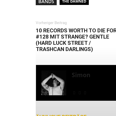
BANDS
THE DAMNED
Vorheriger Beitrag
10 RECORDS WORTH TO DIE FOR
#128 MIT STRANGE? GENTLE
(HARD LUCK STREET /
TRASHCAN DARLINGS)
Simon
» Thin Ice » Das Gelbe 
Shows