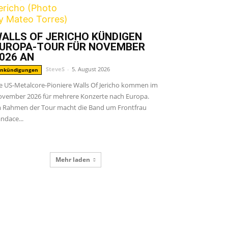
ALLS OF JERICHO KÜNDIGEN
UROPA-TOUR FÜR NOVEMBER
026 AN
SteveS
-
5. August 2026
nkündigungen
e US-Metalcore-Pioniere Walls Of Jericho kommen im
vember 2026 für mehrere Konzerte nach Europa.
 Rahmen der Tour macht die Band um Frontfrau
ndace...
Mehr laden