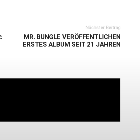
Nächster Beitrag
:
MR. BUNGLE VERÖFFENTLICHEN
ERSTES ALBUM SEIT 21 JAHREN
vom Oi! » Stäbruch Fest » Gimme Some Action