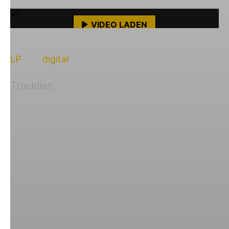
Mehr erfahren
VIDEO LADEN
Detox / Retox
ist bereits erschienen und auf CD,
YouTube-Inhalte immer entsperren
LP
und
digital
verfügbar.
Tracklist:
01. Dr. Brutal
02. I Wish That
03. The Day You Gave Me Your Heart
04. My Heart Is Beating For You
05. Teenage Romance
06. Spaceship
07. Quit Pro Quo
08. The Night Himo Died
09. I Lost My Baby