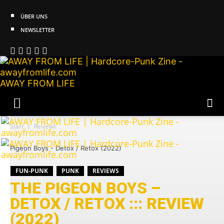
ÜBER UNS
NEWSLETTER
AWAY FROM LIFE
Start
Reviews
Pigeon Boys - Detox / Retox (2022)
FUN-PUNK
PUNK
REVIEWS
THE PIGEON BOYS –
DETOX / RETOX ::: REVIEW
(2022)