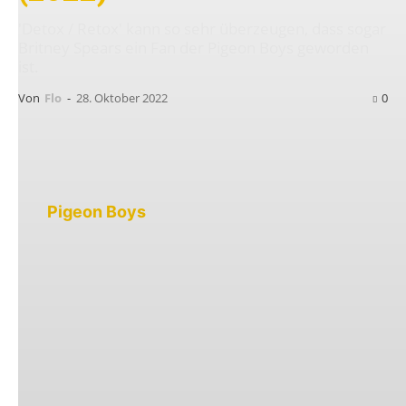
'Detox / Retox' kann so sehr überzeugen, dass sogar
Britney Spears ein Fan der Pigeon Boys geworden
ist.
Von
Flo
-
28. Oktober 2022
0
Die
Pigeon Boys
aus Innsbruck haben mit
Detox / Retox
ihr erstes Album veröffentlicht,
welches aufgrund der Pandemie sich immer
wieder verschoben hat. Mein Glück, denn wenn
das Album noch vor der Pandemie
veröffentlicht worden wäre, dann wäre es sehr
wahrscheinlich vollständig an mir
vorbeigegangen. Und das wäre sehr schade