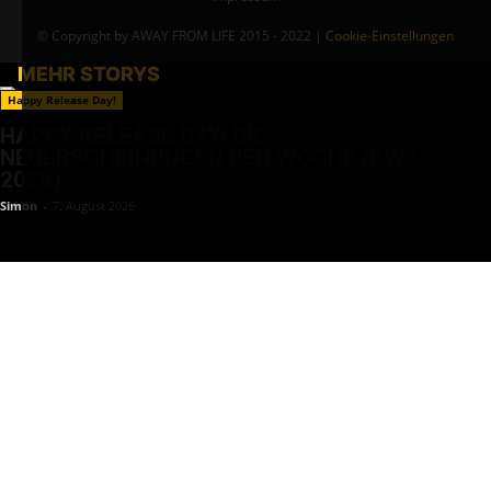
© Copyright by AWAY FROM LIFE 2015 - 2022 |
Cookie-Einstellungen
MEHR STORYS
Happy Release Day!
HAPPY RELEASE DAY! DIE
NEUERSCHEINUNGEN DER WOCHE (KW32,
2026)
Simon
-
7. August 2026