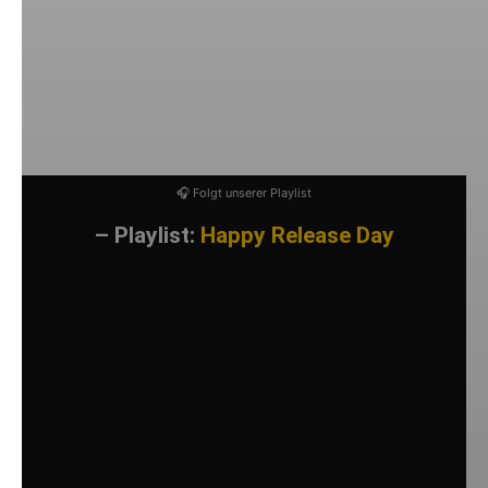
10. I Don’t Know
11. Pickup Truck
12. Do It Right
13. Isn’t It Funny How People Suck?
14. Down From Here
🎧 Folgt unserer Playlist
– Playlist:
Happy Release Day