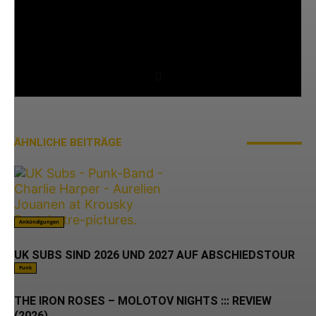
Hey, ich bin Flo. Meine musikalische Liebe gehört
dem Punk in allen seinen Facetten, Post-Hardcore
und Ska. Natürlich wird auch über den Tellerrand
geschaut, fast jedes Genre hat schließlich etwas zu
bieten.
ÄHNLICHE BEITRÄGE
MEHR VOM AUTOR
Ankündigungen
UK SUBS SIND 2026 UND 2027 AUF ABSCHIEDSTOUR
Punk
THE IRON ROSES – MOLOTOV NIGHTS ::: REVIEW
(2026)