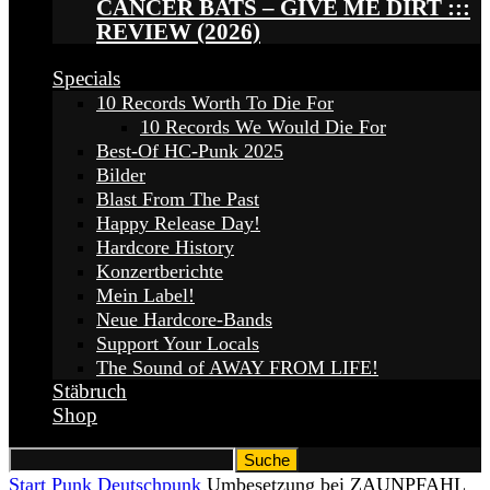
CANCER BATS – GIVE ME DIRT :::
REVIEW (2026)
Specials
10 Records Worth To Die For
10 Records We Would Die For
Best-Of HC-Punk 2025
Bilder
Blast From The Past
Happy Release Day!
Hardcore History
Konzertberichte
Mein Label!
Neue Hardcore-Bands
Support Your Locals
The Sound of AWAY FROM LIFE!
Stäbruch
Shop
Start
Punk
Deutschpunk
Umbesetzung bei ZAUNPFAHL