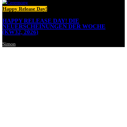
Happy Release Day!
HAPPY RELEASE DAY! DIE
NEUERSCHEINUNGEN DER WOCHE
(KW32, 2026)
Simon
-
7. August 2026