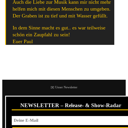
Auch die Liebe zur Musik kann mir nicht mehr
helfen mich mit diesen Menschen zu umgeben.
Der Graben ist zu tief und mit Wasser gefüllt.
In dem Sinne macht es gut.. es war teilweise
schön ein Zaupfahl zu sein!
Euer Paul
Dieses sind doch recht harte Worte auf die
Gründungsmitglied Goethe auch antworten musste. Dieser
schrieb:
✉️ Unser Newsletter
NEWSLETTER – Release- & Show-Radar