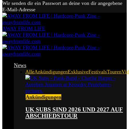
Wir senden dir ein Passwort an deine von dir angegebene
E-Mail-Adresse
AWAY FROM LIFE
News
Alle
Ankündigungen
Exklusive
Festivals
Touren
Vid
Ankündigungen
UK SUBS SIND 2026 UND 2027 AUF
ABSCHIEDSTOUR