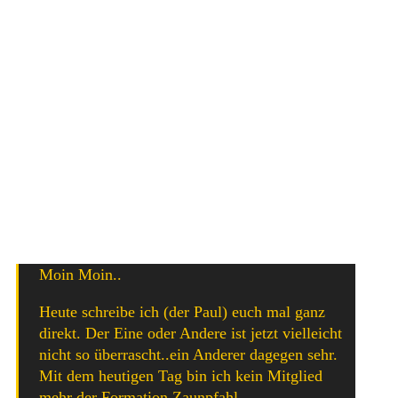
Mit Lieder wie
Subkultur
oder
Kreuze
haben sich die
Meck-Pommer Pfähle seinerzeit in unsere Herzen
gepflockt und auch ihr aktuelles Album
Neue Zaiten
ist
nicht zu verachten.
Doch nun machen sie leider etwas anders auf sich
aufmerksam, als mit schmissigen Punk-Hymnen und
durchgefeierten Live-Auftritten…denn Basser und Sänger
Paul hat unlängst folgendes auf Facebook kundgetan:
Moin Moin..
Heute schreibe ich (der Paul) euch mal ganz
direkt. Der Eine oder Andere ist jetzt vielleicht
nicht so überrascht..ein Anderer dagegen sehr.
Mit dem heutigen Tag bin ich kein Mitglied
mehr der Formation Zaunpfahl.