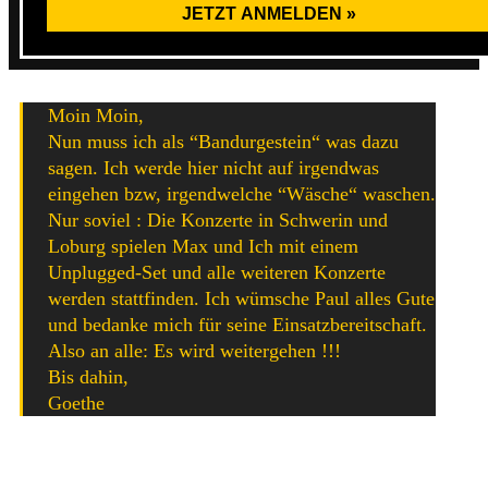
Moin Moin,
Nun muss ich als “Bandurgestein“ was dazu
sagen. Ich werde hier nicht auf irgendwas
eingehen bzw, irgendwelche “Wäsche“ waschen.
Nur soviel : Die Konzerte in Schwerin und
Loburg spielen Max und Ich mit einem
Unplugged-Set und alle weiteren Konzerte
werden stattfinden. Ich wümsche Paul alles Gute
und bedanke mich für seine Einsatzbereitschaft.
Also an alle: Es wird weitergehen !!!
Bis dahin,
Goethe
Somit nimmt dieses anscheinend ein „gutes“ Ende, denn
die Pfähle bleiben uns erhalten und so freuen wir uns auf