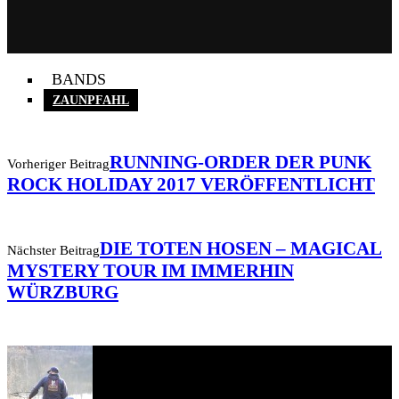
BANDS
ZAUNPFAHL
RUNNING-ORDER DER PUNK
Vorheriger Beitrag
ROCK HOLIDAY 2017 VERÖFFENTLICHT
DIE TOTEN HOSEN – MAGICAL
Nächster Beitrag
MYSTERY TOUR IM IMMERHIN
WÜRZBURG