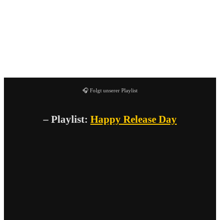
die kommenden Unplugged-Konzerte!
28.04. Schwerin „Dr.K“
29.04. Loburg „Pub“
06.05. Lübeck „Riders Cafe“
🎧 Folgt unserer Playlist
– Playlist:
Happy Release Day