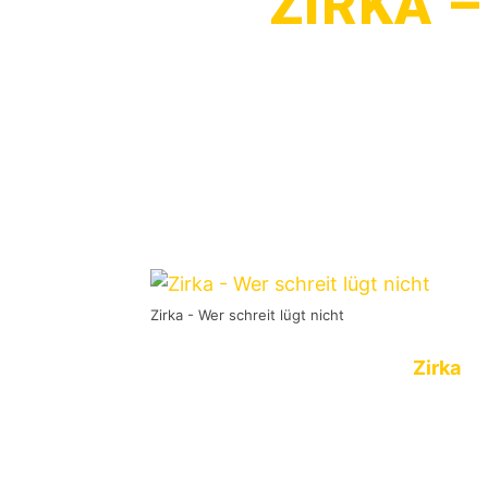
ZIRKA –
Zirka - Wer schreit lügt nicht
Als ich den Titel des Albums
Zirka
zu
direkt gedacht, dass das nicht stim
mehrfach gehört habe und natürlich d
erkenne, finde ich den Titel unpasse