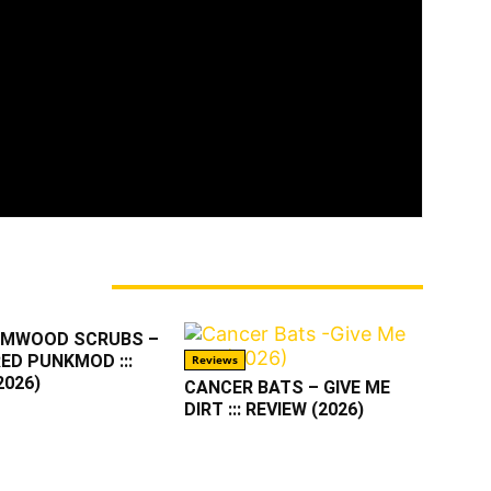
ner mit Leib und Seele und das, was man gemeinhin
t. Musikalisch ist er in vielen Genres beheimatet,
 und Unbekannte den Stars und Sternchen vorzieht.
uch auf blogspot.de und war Schreiberling des
aarländischen Webzines Iamhavoc. nach dessen
er mit Max zu AWAY FROM LIFE.
M AUTOR
RMWOOD SCRUBS –
ED PUNKMOD :::
Reviews
2026)
CANCER BATS – GIVE ME
DIRT ::: REVIEW (2026)