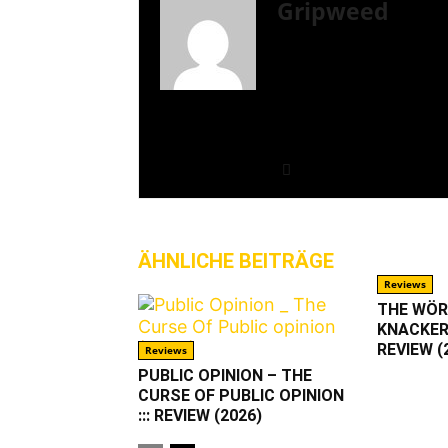
Gripweed
Gripweed ist Wikipedia
als Musiknerd bezeichne
wobei er das Exotische
Eine Weile bloggte er a
leider eingestellten s
Einstellung wechselte 
ÄHNLICHE BEITRÄGE
MEHR VO
Reviews
THE WÖ
KNACKER
REVIEW (
Reviews
PUBLIC OPINION – THE
CURSE OF PUBLIC OPINION
::: REVIEW (2026)