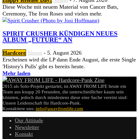
Diese Woche mit neuem Material von Cancer Bats,
Ceremony, The Iron Roses und vielen mehr.
SPIRIT CRUSHER KÜNDIGEN NEUES
ALBUM „FUTURE“ AN
Hardcore
Simon
-
5. August 2026
Erscheinen wird die LP dann Ende August, die erste Single
'History's Pulls' gibt es bereits heute.
Mehr laden
2015 als Solo-Projekt gestartet, ist AWAY FROM LIFE heute ein
Team aus knapp 20 Freunden, die unterschiedlicher kaum sein
könnten, jedoch durch mindestens diese eine Sache vereint sind:
Unsere Leidenschaft für Hardcore-Punk.
Kontaktiere uns:
info@awayfromlife.com
Our Attitude
Newsletter
Kontakt