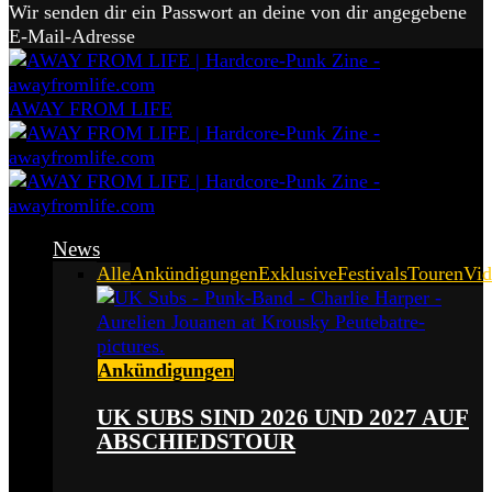
Wir senden dir ein Passwort an deine von dir angegebene
E-Mail-Adresse
AWAY FROM LIFE
News
Alle
Ankündigungen
Exklusive
Festivals
Touren
Vid
Ankündigungen
UK SUBS SIND 2026 UND 2027 AUF
ABSCHIEDSTOUR