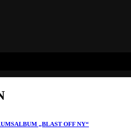
N
UMSALBUM „BLAST OFF NY“