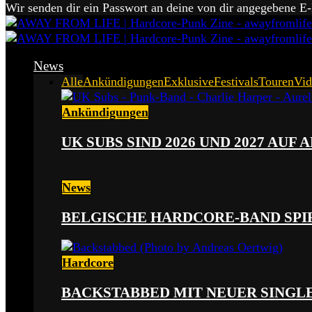
Wir senden dir ein Passwort an deine von dir angegebene E
News
Alle
Ankündigungen
Exklusive
Festivals
Touren
Vid
Ankündigungen
UK SUBS SIND 2026 UND 2027 AUF
News
BELGISCHE HARDCORE-BAND SPI
Hardcore
BACKSTABBED MIT NEUER SINGLE