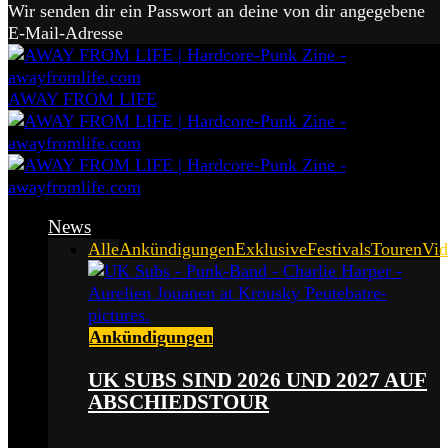
Wir senden dir ein Passwort an deine von dir angegebene
E-Mail-Adresse
AWAY FROM LIFE
News
Alle
Ankündigungen
Exklusive
Festivals
Touren
Vid
Ankündigungen
UK SUBS SIND 2026 UND 2027 AUF
ABSCHIEDSTOUR