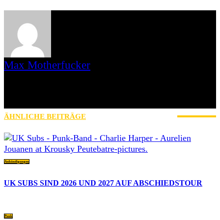
Max Motherfucker
Ich bin Max Motherfucker. Ich „singe“ bei der Band Christmas aus
dem saarländischen St. Wendel. Seit 2016 schreibe ich für AWAY
FROM LIFE. Bevor Iamhavoc leider offline gegangen ist, war ich
dort gemeinsam mit Gripweed tätig.
ÄHNLICHE BEITRÄGE
MEHR VOM AUTOR
Ankündigungen
UK SUBS SIND 2026 UND 2027 AUF ABSCHIEDSTOUR
Punk