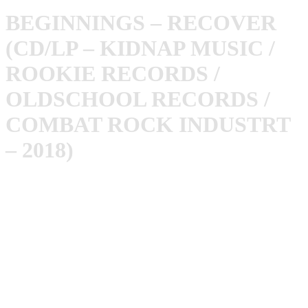
BEGINNINGS – RECOVER
(CD/LP – KIDNAP MUSIC /
ROOKIE RECORDS /
OLDSCHOOL RECORDS /
COMBAT ROCK INDUSTRT
– 2018)
Bereits zum Anfang des Monats veröffentlichte die
finnisch/deutsche Combo
Beginnings
ihr Debütalbum. Hat
im gesamten etwas von neueren
Beatsteaks
, gepaart mit
Hot Water Music
und vielleicht einem Hauch
Mando
Diao
. An einem mangelt es bei diesem Album jedenfalls
sicher nicht: Melodien.