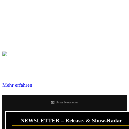
Gelegentlich hätte auch mal etwas weniger Gedudel gut
getan, aber so sehr stören tut es auch nicht. Die Produktion
der zwölf Songs des Albums ist dabei wirklich sehr fett!
Der Sänger weiß auch was er tut. An sich harmonisiert
dieses Album auch im gesamten richtig stark. Gute
Scheibe!
Mit dem Laden des Videos akzeptierst du die
Datenschutzerklärung von YouTube.
Mehr erfahren
✉️ Unser Newsletter
NEWSLETTER – Release- & Show-Radar