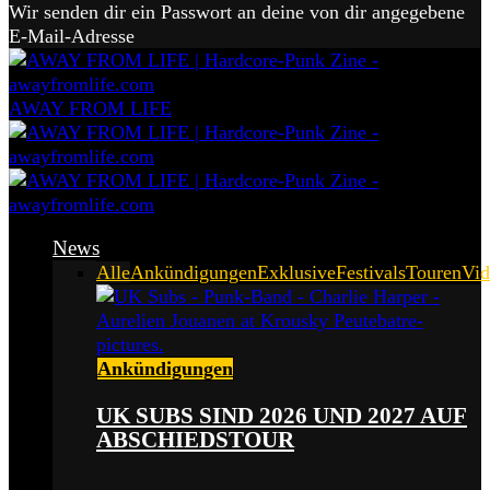
Wir senden dir ein Passwort an deine von dir angegebene
E-Mail-Adresse
AWAY FROM LIFE
News
Alle
Ankündigungen
Exklusive
Festivals
Touren
Vid
Ankündigungen
UK SUBS SIND 2026 UND 2027 AUF
ABSCHIEDSTOUR