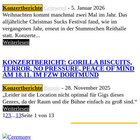
Konzertberichte
Gripweed
-
5. Januar 2026
Weihnachten kommt manchmal zwei Mal im Jahr. Das
alljährliche Christmas Sucks Festival fand, wie im
vergangenen Jahr, erneut in der Stummschen Reithalle
statt. Konzerte...
Weiterlesen
KONZERTBERICHT: GORILLA BISCUITS,
TERROR, NO PRESSURE, PEACE OF MIND
AM 18.11. IM FZW DORTMUND
Konzertberichte
Bennie
-
28. November 2025
„Leider ist die Location nicht optimal für Gigs dieses
Genres, da der Raum und die Bühne einfach zu groß sind.“
Weiterlesen
1
2
3
...
13
Seite 1 von 13
GERADE ANGESAGT