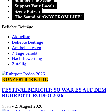
Support The Scene
Support Your Locals
Szene Putzen
The Sound of AWAY FROM LIFE!
Beliebte Beiträge
Aktuellste
Beliebte Beiträge
Am beliebtesten
7 Tage beliebt
Nach Bewertung
Zufällig
KONZERTBERICHTE
FESTIVALBERICHT: SO WAR ES AUF DEM
RUHRPOTT RODEO 2026
Sven
-
2. August 2026