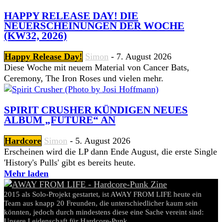
HAPPY RELEASE DAY! DIE
NEUERSCHEINUNGEN DER WOCHE
(KW32, 2026)
Happy Release Day!
Simon
-
7. August 2026
Diese Woche mit neuem Material von Cancer Bats,
Ceremony, The Iron Roses und vielen mehr.
SPIRIT CRUSHER KÜNDIGEN NEUES
ALBUM „FUTURE“ AN
Hardcore
Simon
-
5. August 2026
Erscheinen wird die LP dann Ende August, die erste Single
'History's Pulls' gibt es bereits heute.
Mehr laden
2015 als Solo-Projekt gestartet, ist AWAY FROM LIFE heute ein
Team aus knapp 20 Freunden, die unterschiedlicher kaum sein
könnten, jedoch durch mindestens diese eine Sache vereint sind:
Unsere Leidenschaft für Hardcore-Punk.