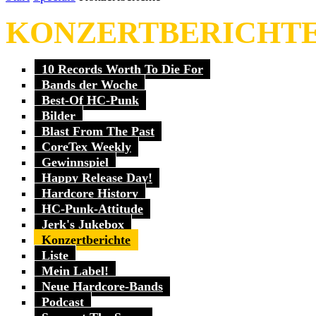
KONZERTBERICHT
10 Records Worth To Die For
Bands der Woche
Best-Of HC-Punk
Bilder
Blast From The Past
CoreTex Weekly
Gewinnspiel
Happy Release Day!
Hardcore History
HC-Punk-Attitude
Jerk's Jukebox
Konzertberichte
Liste
Mein Label!
Neue Hardcore-Bands
Podcast